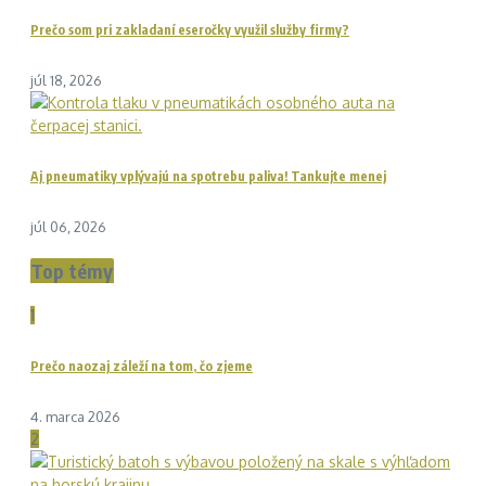
Prečo som pri zakladaní eseročky využil služby firmy?
júl 18, 2026
Aj pneumatiky vplývajú na spotrebu paliva! Tankujte menej
júl 06, 2026
Top témy
1
Prečo naozaj záleží na tom, čo zjeme
4. marca 2026
2