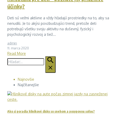
účinky?
Deti sú veľmi aktívne a vždy hľadajú prostriedky na to, aby sa
nenudili. Je to akýsi povzbudzujúci trend, pretože deti
potrebujú všetku svoju aktivitu na duševný, fyzický i
psychologický rozvoj a tiež...
admin
11. marca 2020
Read More
Hľadať:
Najnovšie
Najčítanejšie
Ako si poradia hliníkové disky so snehom a posypovou soľou?