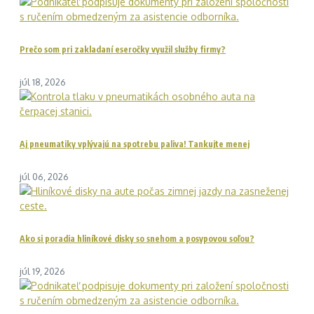
Prečo som pri zakladaní eseročky využil služby firmy?
júl 18, 2026
Aj pneumatiky vplývajú na spotrebu paliva! Tankujte menej
júl 06, 2026
Ako si poradia hliníkové disky so snehom a posypovou soľou?
júl 19, 2026