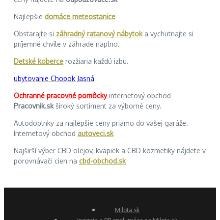
Najlepšie
domáce meteostanice
Obstarajte si
záhradný ratanový nábytok
a vychutnajte si
príjemné chvíle v záhrade naplno.
Detské koberce
rozžiaria každú izbu.
ubytovanie Chopok Jasná
Ochranné pracovné pomôcky
internetový obchod
Pracovnik.sk
široký sortiment za výborné ceny.
Autodoplnky za najlepšie ceny priamo do vašej garáže.
Internetový obchod
autoveci.sk
Najširší výber CBD olejov, kvapiek a CBD kozmetiky nájdete v
porovnávači cien na
cbd-obchod.sk
Milota.sk