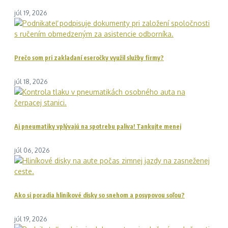
júl 19, 2026
Prečo som pri zakladaní eseročky využil služby firmy?
júl 18, 2026
Aj pneumatiky vplývajú na spotrebu paliva! Tankujte menej
júl 06, 2026
Ako si poradia hliníkové disky so snehom a posypovou soľou?
júl 19, 2026