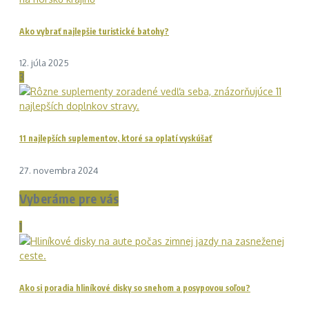
Ako vybrať najlepšie turistické batohy?
12. júla 2025
3
11 najlepších suplementov, ktoré sa oplatí vyskúšať
27. novembra 2024
Vyberáme pre vás
1
Ako si poradia hliníkové disky so snehom a posypovou soľou?