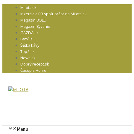
Preskočiť
Milota.sk
na
Inzercia a PR spolupráca na Milota.sk
obsah
Magazín BOLD
Magazín Bývanie
GAZDA.sk
Família
Šálka kávy
Top5.sk
News.sk
Dobrý recept.sk
Časopis Home
Menu