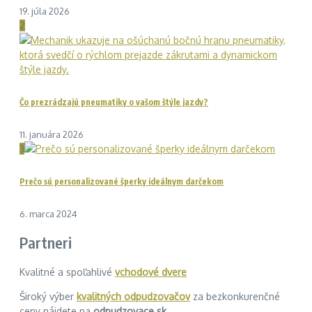
19. júla 2026
2
Čo prezrádzajú pneumatiky o vašom štýle jazdy?
11. januára 2026
3
Prečo sú personalizované šperky ideálnym darčekom
6. marca 2024
Partneri
Kvalitné a spoľahlivé
vchodové dvere
Široký výber
kvalitných odpudzovačov
za bezkonkurenčné
ceny nájdete na
odpudzovace.sk