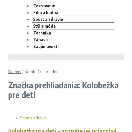
Cestovanie
Film a hudba
Šport a zdravie
Štýl a móda
Technika
Zábava
Zaujímavosti
Domov
/
Kolobežka pre deti
Značka prehliadania: Kolobežka
pre deti
Šport a zdravie
Kolobežka pre deti – poznáte jej priaznivé