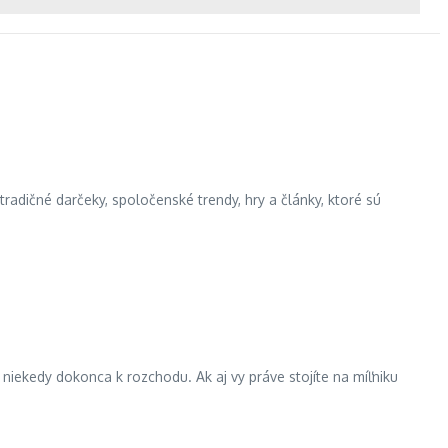
etradičné darčeky, spoločenské trendy, hry a články, ktoré sú
iekedy dokonca k rozchodu. Ak aj vy práve stojíte na míľniku