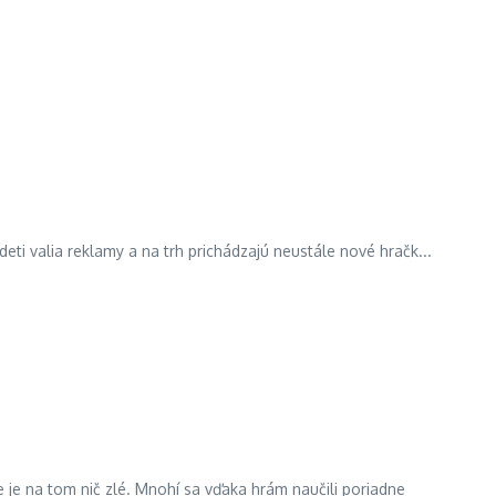
 deti valia reklamy a na trh prichádzajú neustále nové hračk...
e je na tom nič zlé. Mnohí sa vďaka hrám naučili poriadne