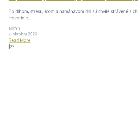
Po dlhom, stresujúcom a namáhavom dni sú chvíle strávené s chápa
Hovoríme...
admin
7. októbra 2020
Read More
1
2
3