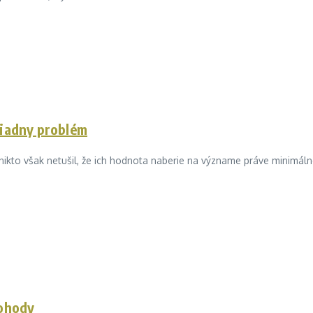
žiadny problém
nikto však netušil, že ich hodnota naberie na význame práve minimáln
pohody