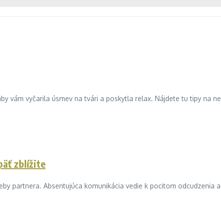
 aby vám vyčarila úsmev na tvári a poskytla relax. Nájdete tu tipy na n
äť zblížite
by partnera. Absentujúca komunikácia vedie k pocitom odcudzenia a n