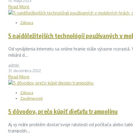
15. mája 2023
Read More
Zábava
5 najdôležitejších technológií používaných v m
Od vynájdenia internetu sa online hranie stále výrazne rozrastá.
miliárd d...
admin
31. decembra 2022
Read More
Zábava
Zaujímavosti
5 dôvodov, prečo kúpiť dieťaťu trampolínu
Aj vy máte problém dostať svoje ratolesti od počítača alebo tab
trampolín...