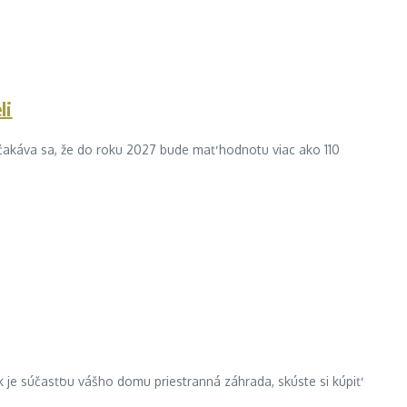
li
 očakáva sa, že do roku 2027 bude mať hodnotu viac ako 110
 je súčasťou vášho domu priestranná záhrada, skúste si kúpiť