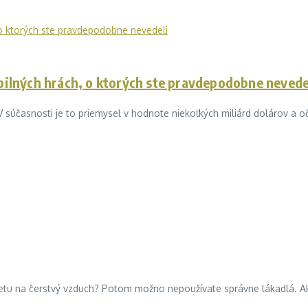
obilných hrách, o ktorých ste pravdepodobne nevede
 V súčasnosti je to priemysel v hodnote niekoľkých miliárd dolárov a
letu na čerstvý vzduch? Potom možno nepoužívate správne lákadlá. Ak