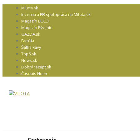
Preskočiť
Milota.sk
na
Inzercia a PR spolupráca na Milota.sk
obsah
Magazín BOLD
Magazín Bývanie
GAZDA.sk
Família
Šálka kávy
Top5.sk
News.sk
Dobrý recept.sk
Časopis Home