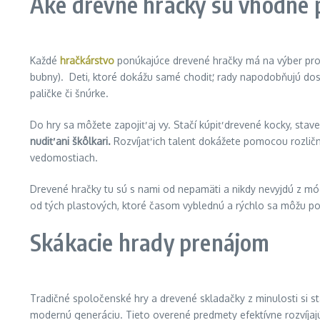
Aké drevné hračky sú vhodné p
Každé
hračkárstvo
ponúkajúce drevené hračky má na výber pro
bubny). Deti, ktoré dokážu samé chodiť, rady napodobňujú dospel
paličke či šnúrke.
Do hry sa môžete zapojiť aj vy. Stačí kúpiť drevené kocky, stav
nudiť ani škôlkari.
Rozvíjať ich talent dokážete pomocou rozli
vedomostiach.
Drevené hračky tu sú s nami od nepamäti a nikdy nevyjdú z m
od tých plastových, ktoré časom vyblednú a rýchlo sa môžu pok
Skákacie hrady prenájom
Tradičné spoločenské hry a drevené skladačky z minulosti si s
modernú generáciu. Tieto overené predmety efektívne rozvíjaj