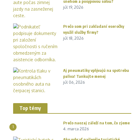
snehom a posypovou soľou?
júl 19, 2026
Prečo som pri zakladaní eseročky
využil služby firmy?
júl 18, 2026
Aj pneumatiky vplývajú na spotrebu
paliva! Tankujte menej
júl 06, 2026
Top témy
Prečo naozaj záleží na tom, čo zjeme
1
4. marca 2026
Ako vybrať najlepšie turistické