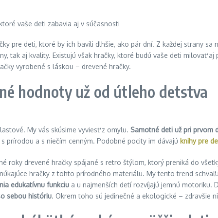
ky pre deti, ktoré by ich bavili dlhšie, ako pár dní. Z každej strany sa
y, tak aj kvality. Existujú však hračky, ktoré budú vaše deti milovať aj
 hračky vyrobené s láskou – drevené hračky.
né hodnoty už od útleho detstva
plastové. My vás skúsime vyviesť z omylu.
Samotné deti už pri prvom d
ia s prírodou a s niečím cenným. Podobné pocity im dávajú
knihy pre de
é roky drevené hračky spájané s retro štýlom, ktorý preniká do všetk
ponúkajúce hračky z tohto prírodného materiálu. My tento trend schva
nia edukatívnu funkciu
a u najmenších detí rozvíjajú jemnú motoriku.
so sebou históriu
. Okrem toho sú jedinečné a ekologické – zdravšie ni