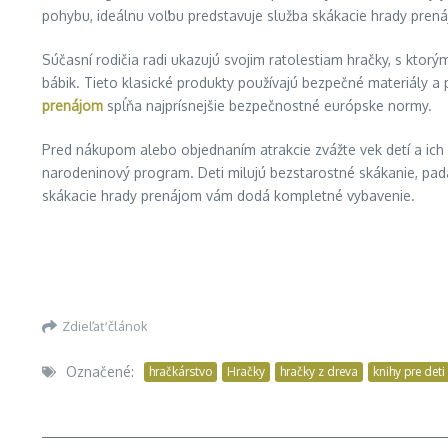
pohybu, ideálnu voľbu predstavuje služba skákacie hrady pren
Súčasní rodičia radi ukazujú svojim ratolestiam hračky, s ktor
bábik. Tieto klasické produkty používajú bezpečné materiály a
prenájom
spĺňa najprísnejšie bezpečnostné európske normy.
Pred nákupom alebo objednaním atrakcie zvážte vek detí a ich 
narodeninový program. Deti milujú bezstarostné skákanie, pada
skákacie hrady prenájom vám dodá kompletné vybavenie.
Zdieľať článok
Označené:
hračkárstvo
Hračky
hračky z dreva
knihy pre deti