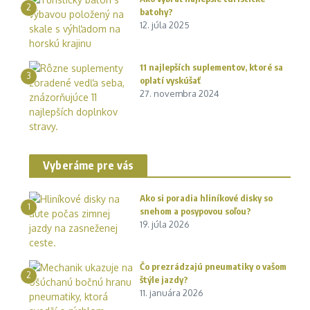
2
batohy?
12. júla 2025
11 najlepších suplementov, ktoré sa
3
oplatí vyskúšať
27. novembra 2024
Vyberáme pre vás
Ako si poradia hliníkové disky so
1
snehom a posypovou soľou?
19. júla 2026
Čo prezrádzajú pneumatiky o vašom
2
štýle jazdy?
11. januára 2026