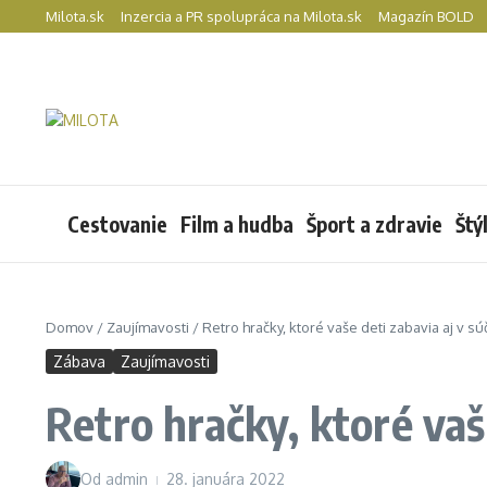
Preskočiť na obsah
Milota.sk
Inzercia a PR spolupráca na Milota.sk
Magazín BOLD
Cestovanie
Film a hudba
Šport a zdravie
Štý
Domov
/
Zaujímavosti
/
Retro hračky, ktoré vaše deti zabavia aj v s
Zábava
Zaujímavosti
Retro hračky, ktoré vaš
Od
admin
28. januára 2022