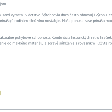
ájom.
ými sami vyrastali v detstve. Výrobcovia dnes často obnovujú výrobu l
 prinášajú rodinám silnú vlnu nostalgie. Naša ponuka zase prináša m
aktuálne pohybové schopnosti. Kombinácia historických retro hračiek
nie do mäkkého materiálu a zdravé súťaženie s rovesníkmi. Oživte ro