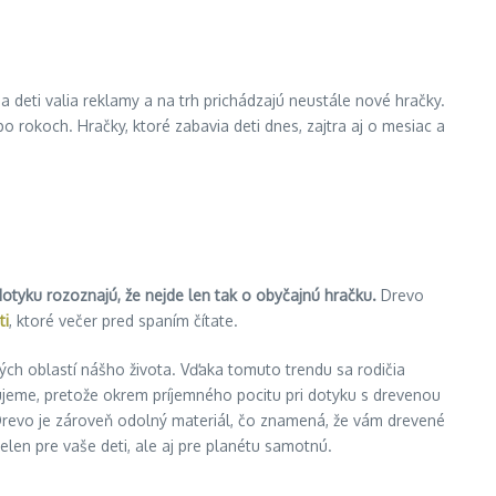
 na deti valia reklamy a na trh prichádzajú neustále nové hračky.
 po rokoch. Hračky, ktoré zabavia deti dnes, zajtra aj o mesiac a
otyku rozoznajú, že nejde len tak o obyčajnú hračku.
Drevo
ti
, ktoré večer pred spaním čítate.
ých oblastí nášho života. Vďaka tomuto trendu sa rodičia
ľujeme, pretože okrem príjemného pocitu pri dotyku s drevenou
 Drevo je zároveň odolný materiál, čo znamená, že vám drevené
elen pre vaše deti, ale aj pre planétu samotnú.