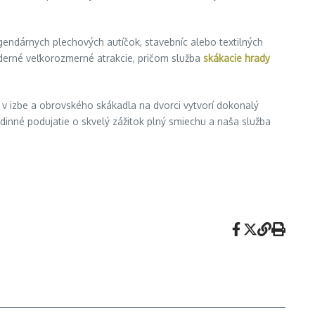
egendárnych plechových autíčok, stavebníc alebo textilných
oderné veľkorozmerné atrakcie, pričom služba
skákacie hrady
 v izbe a obrovského skákadla na dvorci vytvorí dokonalý
dinné podujatie o skvelý zážitok plný smiechu a naša služba