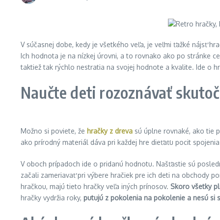
V súčasnej dobe, kedy je všetkého veľa, je veľmi ťažké nájsť hrač
Ich hodnota je na nízkej úrovni, a to rovnako ako po stránke cen
taktiež tak rýchlo nestratia na svojej hodnote a kvalite. Ide o
Naučte deti rozoznávať skutoč
Možno si poviete, že
hračky z dreva
sú úplne rovnaké, ako tie 
ako prírodný materiál dáva pri každej hre dieťaťu pocit spojen
V oboch prípadoch ide o pridanú hodnotu. Našťastie sú posledn
začali zameriavať pri výbere hračiek pre ich deti na obchody 
hračkou, majú tieto hračky veľa iných prínosov.
Skoro všetky pl
hračky vydržia roky,
putujú z pokolenia na pokolenie a nesú si 