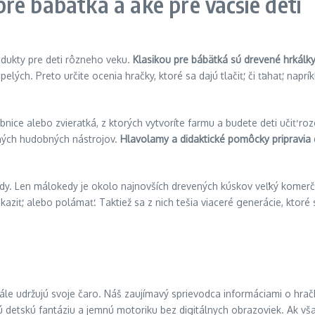
re bábätká a aké pre väčšie deti
dukty pre deti rôzneho veku.
Klasikou pre bábätká sú drevené hrkálky
ých. Preto určite ocenia hračky, ktoré sa dajú tlačiť, či ťahať, napr
ebnice alebo zvieratká, z ktorých vytvoríte farmu a budete deti učiť ro
čných hudobných nástrojov.
Hlavolamy a didaktické pomôcky pripravia
ódy. Len málokedy je okolo najnovších drevených kúskov veľký komerč
aziť, alebo polámať. Taktiež sa z nich tešia viaceré generácie, ktoré
tále udržujú svoje čaro. Náš zaujímavý sprievodca informáciami o hrač
ú detskú fantáziu a jemnú motoriku bez digitálnych obrazoviek. Ak v