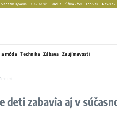
Magazín Bývanie
GAZDA.sk
Família
Šálka kávy
Top5.sk
News.sk
l a móda
Technika
Zábava
Zaujímavosti
účasnosti
e deti zabavia aj v súčasn