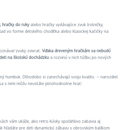
, hračky do ruky
alebo hračky vydávajúce zvuk (rolničky,
íklad vo forme detského chodítka alebo klasickej kačičky na
zoznávať zvuky zvierat.
Vďaka dreveným hračkám sa nebudú
 deti na školskú dochádzku
a rozvinú v nich túžbu po nových
ný humbuk. Dlhodobo si zanechávajú svoju kvalitu – narozdiel
 sa s nimi môžu neustále plnohodnotne hrať.
kách vám ukáže, ako retro kúsky spoľahlivo zabavia aj
šak hľadáte pre deti dynamickú zábavu s obrovským balíkom