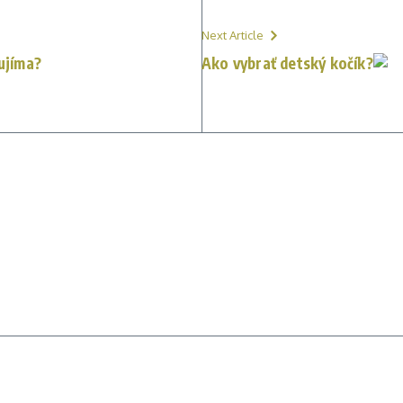
Next Article
aujíma?
Ako vybrať detský kočík?