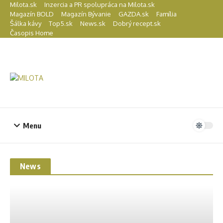
Preskočiť na obsah
Milota.sk
Inzercia a PR spolupráca na Milota.sk
Magazín BOLD
Magazín Bývanie
GAZDA.sk
Família
Šálka kávy
Top5.sk
News.sk
Dobrý recept.sk
Časopis Home
Menu
News