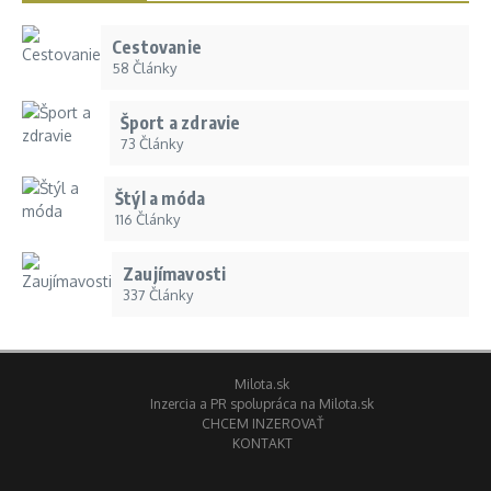
Cestovanie
58 Články
Šport a zdravie
73 Články
Štýl a móda
116 Články
Zaujímavosti
337 Články
Milota.sk
Inzercia a PR spolupráca na Milota.sk
CHCEM INZEROVAŤ
KONTAKT