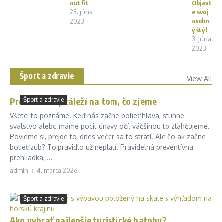
outfit
Objavt
23. júna
e svoj
osobn
2023
ý štýl
3. júna
2023
Šport a zdravie
View All
Prečo naozaj záleží na tom, čo zjeme
Šport a zdravie
Všetci to poznáme. Keď nás začne bolieť hlava, stuhne
svalstvo alebo máme pocit únavy očí, väčšinou to zľahčujeme.
Povieme si, prejde to, dnes večer sa to stratí. Ale čo ak začne
bolieť zub? To pravidlo už neplatí. Pravidelná preventívna
prehliadka, ...
admin
4. marca 2026
Šport a zdravie
Ako vybrať najlepšie turistické batohy?