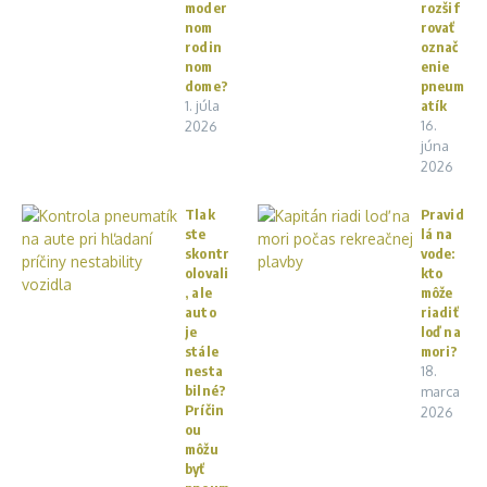
moder
rozšif
nom
rovať
rodin
označ
nom
enie
dome?
pneum
1. júla
atík
16.
2026
júna
2026
Tlak
Pravid
ste
lá na
skontr
vode:
olovali
kto
, ale
môže
auto
riadiť
je
loď na
stále
mori?
nesta
18.
bilné?
marca
Príčin
2026
ou
môžu
byť