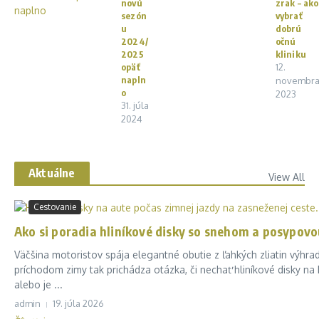
novú
zrak – ako
sezón
vybrať
u
dobrú
2024/
očnú
2025
kliniku
opäť
12.
napln
novembr
o
2023
31. júla
2024
Aktuálne
View All
Cestovanie
Ako si poradia hliníkové disky so snehom a posypovo
Väčšina motoristov spája elegantné obutie z ľahkých zliatin výhr
príchodom zimy tak prichádza otázka, či nechať hliníkové disky n
alebo je ...
admin
19. júla 2026