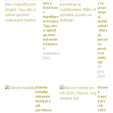
mus a
a sa
čisté línie
preze
v
ntuje
kúpeľňovo
aj
m dizajne:
maličk
Tipy, ako
osťami
si vybrať
. Máte
správne
už
vodovodn
poriad
ú batériu
ne
4.
puzdr
o na
septembra
dokla
2023
dy?
29.
júna
2023
Dámske
Vlasov
kabelky:
é
dokonalé
trend
kúsky pre
y pre
váš
rok
perfektný
2023: