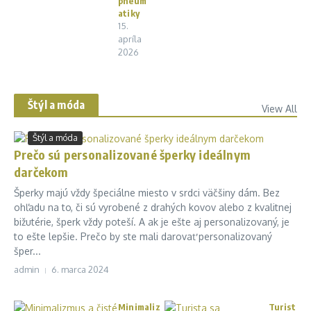
pneum
atiky
15.
apríla
2026
Štýl a móda
View All
Štýl a móda
Prečo sú personalizované šperky ideálnym
darčekom
Šperky majú vždy špeciálne miesto v srdci väčšiny dám. Bez
ohľadu na to, či sú vyrobené z drahých kovov alebo z kvalitnej
bižutérie, šperk vždy poteší. A ak je ešte aj personalizovaný, je
to ešte lepšie. Prečo by ste mali darovať personalizovaný
šper...
admin
6. marca 2024
Minimaliz
Turist