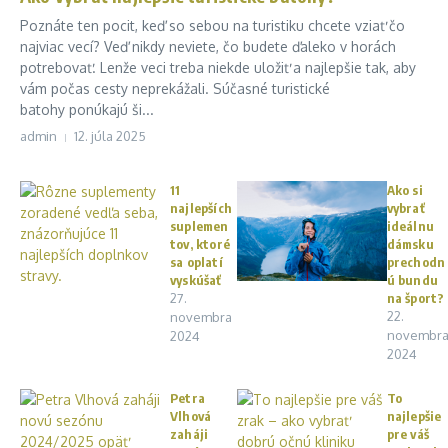
Poznáte ten pocit, keď so sebou na turistiku chcete vziať čo
najviac vecí? Veď nikdy neviete, čo budete ďaleko v horách
potrebovať. Lenže veci treba niekde uložiť a najlepšie tak, aby
vám počas cesty neprekážali. Súčasné turistické
batohy ponúkajú ši...
admin
12. júla 2025
11
Ako si
najlepších
vybrať
suplemen
ideálnu
tov, ktoré
dámsku
sa oplatí
prechodn
vyskúšať
ú bundu
27.
na šport?
22.
novembra
novembr
2024
2024
Petra
To
Vlhová
najlepšie
zaháji
pre váš