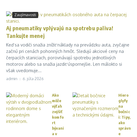
Zaujímavosti
Aj pneumatiky vplývajú na spotrebu paliva!
Tankujte menej
Keď sa vodiči snažia znížiť náklady na prevádzku auta, zvyčajne
začnú pri cenách pohonných hmôt. Sledujú akciové ceny na
čerpacích staniciach, porovnávajú spotrebu jednotlivých
motorov alebo sa snažia jazdiť úspornejšie. Len málokto si
však uvedomuje...
admin
6. júla 2026
Ako
Hiero
môže
glyfy
výťah
na
zvýšiť
bočnic
komfo
i: Tipy,
rt
ako
bývani
správn
a v
e