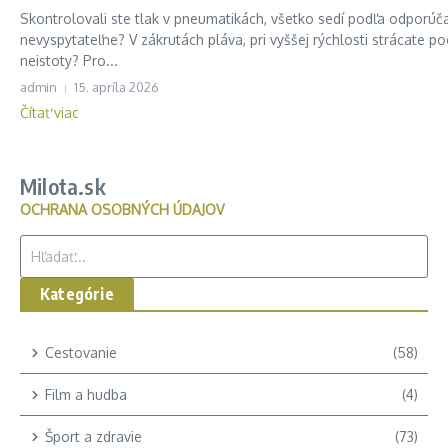
Skontrolovali ste tlak v pneumatikách, všetko sedí podľa odporúča
nevyspytateľne? V zákrutách pláva, pri vyššej rýchlosti strácate po
neistoty? Pro...
admin
15. apríla 2026
Čítať viac
Milota.sk
OCHRANA OSOBNÝCH ÚDAJOV
Hľadať:
Kategórie
Cestovanie
(58)
Film a hudba
(4)
Šport a zdravie
(73)