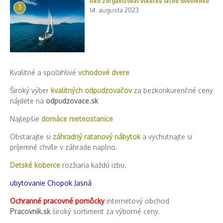
Ako zorganizovať vskutku lacnú dovolenku
3
14. augusta 2023
Kvalitné a spoľahlivé
vchodové dvere
Široký výber
kvalitných odpudzovačov
za bezkonkurenčné ceny
nájdete na
odpudzovace.sk
Najlepšie
domáce meteostanice
Obstarajte si
záhradný ratanový nábytok
a vychutnajte si
príjemné chvíle v záhrade naplno.
Detské koberce
rozžiaria každú izbu.
ubytovanie Chopok Jasná
Ochranné pracovné pomôcky
internetový obchod
Pracovnik.sk
široký sortiment za výborné ceny.