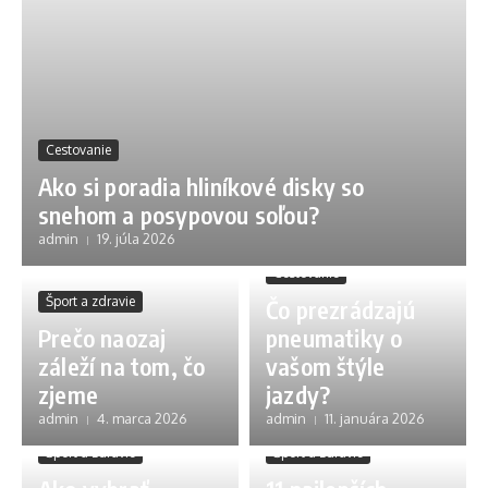
Cestovanie
Ako si poradia hliníkové disky so
snehom a posypovou soľou?
admin
19. júla 2026
Cestovanie
Šport a zdravie
Čo prezrádzajú
Prečo naozaj
pneumatiky o
záleží na tom, čo
vašom štýle
zjeme
jazdy?
admin
4. marca 2026
admin
11. januára 2026
Šport a zdravie
Šport a zdravie