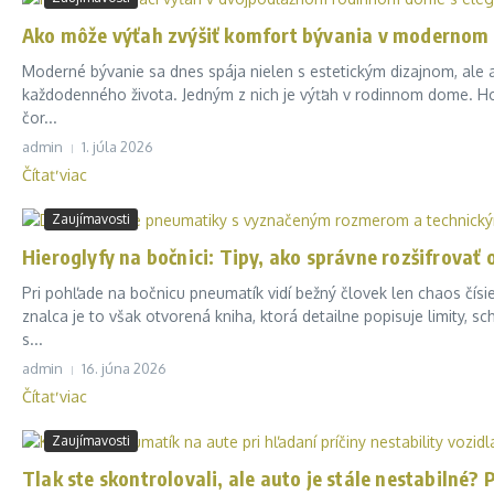
Ako môže výťah zvýšiť komfort bývania v moderno
Moderné bývanie sa dnes spája nielen s estetickým dizajnom, ale aj
každodenného života. Jedným z nich je výťah v rodinnom dome. Ho
čor...
admin
1. júla 2026
Čítať viac
Zaujímavosti
Hieroglyfy na bočnici: Tipy, ako správne rozšifrovať
Pri pohľade na bočnicu pneumatík vidí bežný človek len chaos čís
znalca je to však otvorená kniha, ktorá detailne popisuje limity,
s...
admin
16. júna 2026
Čítať viac
Zaujímavosti
Tlak ste skontrolovali, ale auto je stále nestabilné