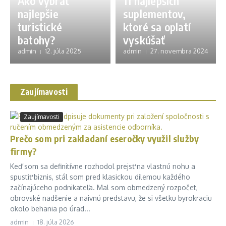
Ako vybrať
11 najlepších
najlepšie
suplementov,
turistické
ktoré sa oplatí
batohy?
vyskúšať
admin
12. júla 2025
admin
27. novembra 2024
Zaujímavosti
Zaujímavosti
Prečo som pri zakladaní eseročky využil služby
firmy?
Keď som sa definitívne rozhodol prejsť na vlastnú nohu a
spustiť biznis, stál som pred klasickou dilemou každého
začínajúceho podnikateľa. Mal som obmedzený rozpočet,
obrovské nadšenie a naivnú predstavu, že si všetku byrokraciu
okolo behania po úrad...
admin
18. júla 2026