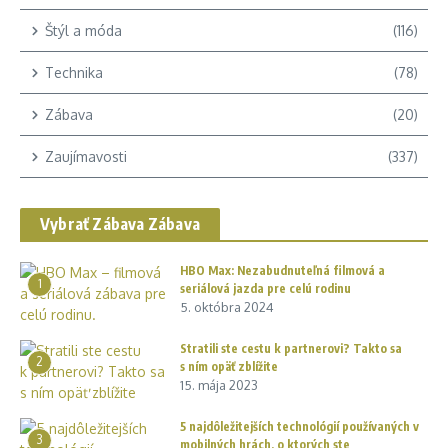
Štýl a móda
(116)
Technika
(78)
Zábava
(20)
Zaujímavosti
(337)
Vybrať Zábava Zábava
HBO Max: Nezabudnuteľná filmová a
1
seriálová jazda pre celú rodinu
5. októbra 2024
Stratili ste cestu k partnerovi? Takto sa
2
s ním opäť zblížite
15. mája 2023
5 najdôležitejších technológií používaných v
3
mobilných hrách, o ktorých ste