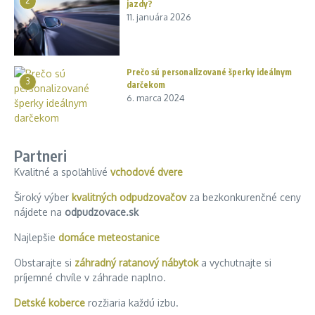
2
jazdy?
11. januára 2026
Prečo sú personalizované šperky ideálnym
3
darčekom
6. marca 2024
Partneri
Kvalitné a spoľahlivé
vchodové dvere
Široký výber
kvalitných odpudzovačov
za bezkonkurenčné ceny
nájdete na
odpudzovace.sk
Najlepšie
domáce meteostanice
Obstarajte si
záhradný ratanový nábytok
a vychutnajte si
príjemné chvíle v záhrade naplno.
Detské koberce
rozžiaria každú izbu.