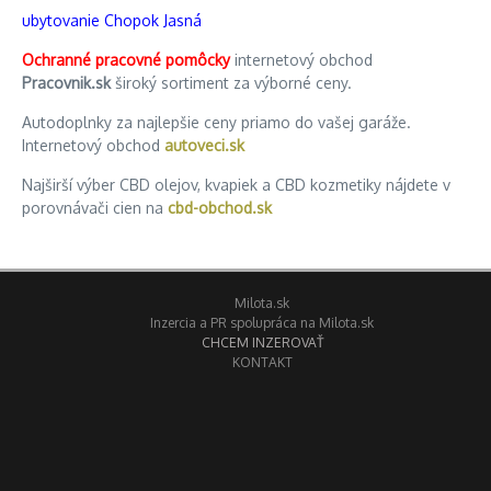
ubytovanie Chopok Jasná
Ochranné pracovné pomôcky
internetový obchod
Pracovnik.sk
široký sortiment za výborné ceny.
Autodoplnky za najlepšie ceny priamo do vašej garáže.
Internetový obchod
autoveci.sk
Najširší výber CBD olejov, kvapiek a CBD kozmetiky nájdete v
porovnávači cien na
cbd-obchod.sk
Milota.sk
Inzercia a PR spolupráca na Milota.sk
CHCEM INZEROVAŤ
KONTAKT