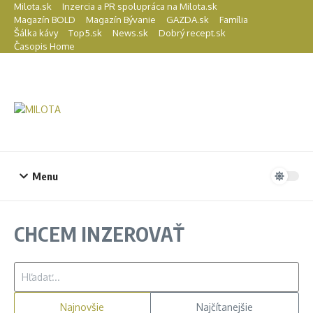
Preskočiť na obsah
Milota.sk
Inzercia a PR spolupráca na Milota.sk
Magazín BOLD
Magazín Bývanie
GAZDA.sk
Família
Šálka kávy
Top5.sk
News.sk
Dobrý recept.sk
Časopis Home
Menu
CHCEM INZEROVAŤ
Hľadať:
Najnovšie
Najčítanejšie