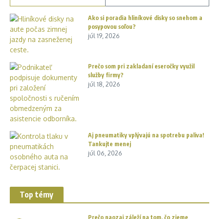
Ako si poradia hliníkové disky so snehom a
posypovou soľou?
júl 19, 2026
Prečo som pri zakladaní eseročky využil
služby firmy?
júl 18, 2026
Aj pneumatiky vplývajú na spotrebu paliva!
Tankujte menej
júl 06, 2026
Top témy
Prečo naozaj záleží na tom, čo zjeme