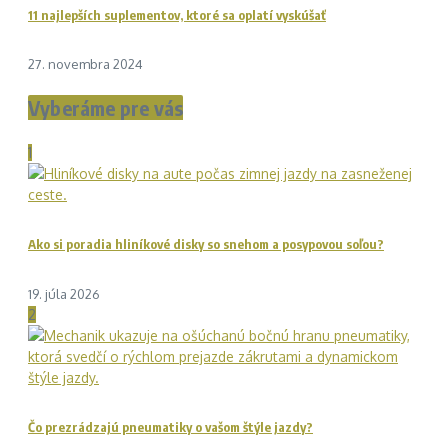
11 najlepších suplementov, ktoré sa oplatí vyskúšať
27. novembra 2024
Vyberáme pre vás
1
Ako si poradia hliníkové disky so snehom a posypovou soľou?
19. júla 2026
2
Čo prezrádzajú pneumatiky o vašom štýle jazdy?