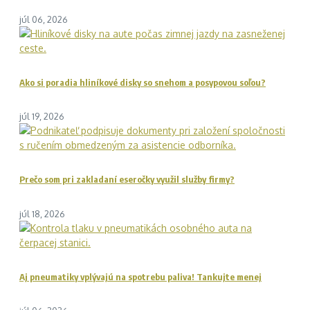
júl 06, 2026
Ako si poradia hliníkové disky so snehom a posypovou soľou?
júl 19, 2026
Prečo som pri zakladaní eseročky využil služby firmy?
júl 18, 2026
Aj pneumatiky vplývajú na spotrebu paliva! Tankujte menej