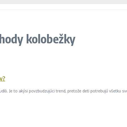
ýhody kolobežky
ky?
dili. Je to akýsi povzbudzujúci trend, pretože deti potrebujú všetku svoj