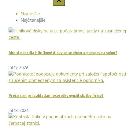
Najnovšie
Najčítanejšie
Ako si poradia hliníkové disky so snehom a posypovou soľou?
júl 19, 2026
Prečo som pri zakladaní eseročky využil služby firmy?
júl 18, 2026