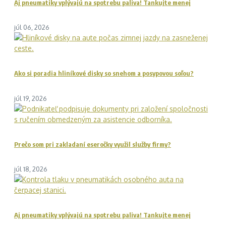
Aj pneumatiky vplývajú na spotrebu paliva! Tankujte menej
júl 06, 2026
Ako si poradia hliníkové disky so snehom a posypovou soľou?
júl 19, 2026
Prečo som pri zakladaní eseročky využil služby firmy?
júl 18, 2026
Aj pneumatiky vplývajú na spotrebu paliva! Tankujte menej