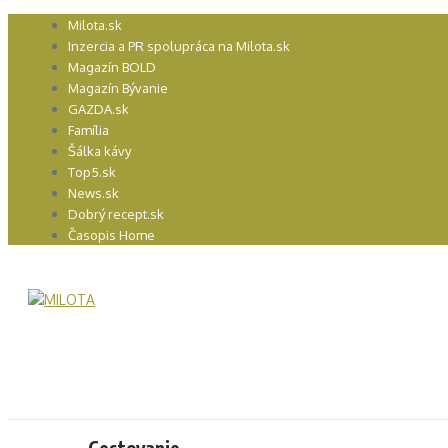
Preskočiť
Milota.sk
na
Inzercia a PR spolupráca na Milota.sk
obsah
Magazín BOLD
Magazín Bývanie
GAZDA.sk
Família
Šálka kávy
Top5.sk
News.sk
Dobrý recept.sk
Časopis Home