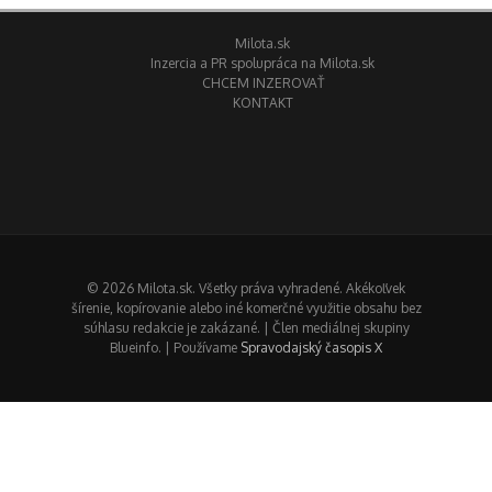
Milota.sk
Inzercia a PR spolupráca na Milota.sk
CHCEM INZEROVAŤ
KONTAKT
© 2026 Milota.sk. Všetky práva vyhradené. Akékoľvek
šírenie, kopírovanie alebo iné komerčné využitie obsahu bez
súhlasu redakcie je zakázané. | Člen mediálnej skupiny
Blueinfo. | Používame
Spravodajský časopis X