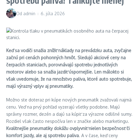
spotrebu paliva! Tankujte menej
Od
admin
6. júla 2026
Keď sa vodiči snažia znížiť náklady na prevádzku auta, zvyčajne
začnú pri cenách pohonných hmôt. Sledujú akciové ceny na
čerpacích staniciach, porovnávajú spotrebu jednotlivých
motorov alebo sa snažia jazdiť úspornejšie. Len málokto si
však uvedomuje, že na množstvo paliva, ktoré auto spotrebuje,
majú výrazný vplyv aj pneumatiky.
Možno ste doteraz pri kúpe nových pneumatík zvažovali najmä
cenu. Veď na prvý pohľad vyzerajú všetky podobne. Majú
správny rozmer, dezén a dajú sa kúpiť za výrazne odlišné sumy.
Rozdiel však často nespočíva len v značke alebo marketingu.
Kvalitnejšie pneumatiky dokážu ovplyvniť nielen bezpečnosť či
komfort jazdy, ale aj spotrebu paliva
. A v čase, keď ceny