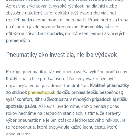
Agresívne zrýchľovanie, vysoké rýchlosti na diaľnici alebo
zbytočne naložený kufor dokážu zvýšiť spotrebu viac než
rozdiel medzi dvoma modelmi pneumatík. Práve preto sa treba
na úspornú jazdu pozerať komplexne.
Pneumatiky sú síce
dôležitou súčasťou skladačky, no stále len jednou z viacerých
premenných
.
Pneumatiky ako investícia, nie iba výdavok
Pri kúpe pneumatík je lákavé orientovať sa výlučne podľa ceny.
Každý z nás chce predsa ušetriť. Niekedy však môže byť
najlacnejšia voľba paradoxne tou drahšou.
Kvalitné pneumatiky
zo stránok
pneueshop.sk
dokážu priniesť lepšiu bezpečnosť,
vyšší komfort, dlhšiu životnosť a v mnohých prípadoch aj nižšiu
spotrebu paliva
. Až keď si uvedomíme, koľko peňazí počas
rokov necháme na čerpacích staniciach, zistíme, že správny
výber pneumatík nie je len otázkou jednorazového nákupu. Je
to rozhodnutie, ktoré ovplyvňuje každú jednu cestu, ktorú
absolvujeme.