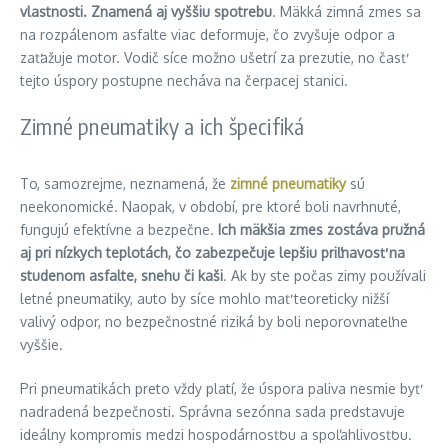
vlastnosti. Znamená aj vyššiu spotrebu
. Mäkká zimná zmes sa
na rozpálenom asfalte viac deformuje, čo zvyšuje odpor a
zaťažuje motor. Vodič síce možno ušetrí za prezutie, no časť
tejto úspory postupne necháva na čerpacej stanici.
Zimné pneumatiky a ich špecifiká
To, samozrejme, neznamená, že
zimné pneumatiky
sú
neekonomické. Naopak, v období, pre ktoré boli navrhnuté,
fungujú efektívne a bezpečne.
Ich mäkšia zmes zostáva pružná
aj pri nízkych teplotách, čo zabezpečuje lepšiu priľnavosť na
studenom asfalte, snehu či kaši
. Ak by ste počas zimy používali
letné pneumatiky, auto by síce mohlo mať teoreticky nižší
valivý odpor, no bezpečnostné riziká by boli neporovnateľne
vyššie.
Pri pneumatikách preto vždy platí, že úspora paliva nesmie byť
nadradená bezpečnosti. Správna sezónna sada predstavuje
ideálny kompromis medzi hospodárnosťou a spoľahlivosťou.