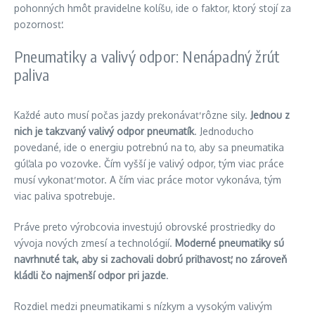
pohonných hmôt pravidelne kolíšu, ide o faktor, ktorý stojí za
pozornosť.
Pneumatiky a valivý odpor: Nenápadný žrút
paliva
Každé auto musí počas jazdy prekonávať rôzne sily.
Jednou z
nich je takzvaný valivý odpor pneumatík
. Jednoducho
povedané, ide o energiu potrebnú na to, aby sa pneumatika
gúľala po vozovke. Čím vyšší je valivý odpor, tým viac práce
musí vykonať motor. A čím viac práce motor vykonáva, tým
viac paliva spotrebuje.
Práve preto výrobcovia investujú obrovské prostriedky do
vývoja nových zmesí a technológií.
Moderné pneumatiky sú
navrhnuté tak, aby si zachovali dobrú priľnavosť, no zároveň
kládli čo najmenší odpor pri jazde
.
Rozdiel medzi pneumatikami s nízkym a vysokým valivým