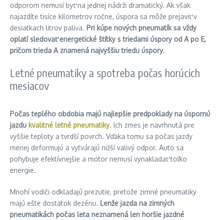
odporom nemusí byť na jednej nádrži dramatický. Ak však
najazdíte tisíce kilometrov ročne, úspora sa môže prejaviť v
desiatkach litrov paliva.
Pri kúpe nových pneumatík sa vždy
oplatí sledovať energetické štítky s triedami úspory od A po E,
pričom trieda A znamená najvyššiu triedu úspory
.
Letné pneumatiky a spotreba počas horúcich
mesiacov
Počas teplého obdobia majú najlepšie predpoklady na úspornú
jazdu
kvalitné letné pneumatiky
. Ich zmes je navrhnutá pre
vyššie teploty a tvrdší povrch. Vďaka tomu sa počas jazdy
menej deformujú a vytvárajú nižší valivý odpor. Auto sa
pohybuje efektívnejšie a motor nemusí vynakladať toľko
energie.
Mnohí vodiči odkladajú prezutie, pretože zimné pneumatiky
majú ešte dostatok dezénu.
Lenže jazda na zimných
pneumatikách počas leta neznamená len horšie jazdné