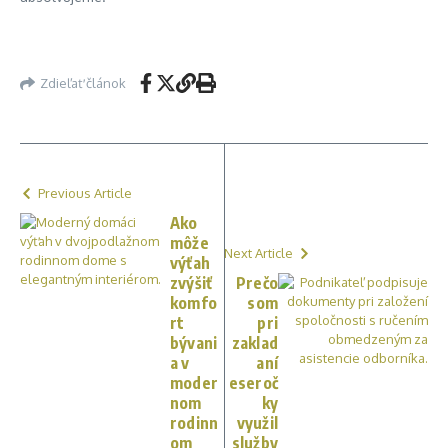
Zdieľať článok
Previous Article
Ako
môže
Next Article
výťah
zvýšiť
Prečo
komfo
som
rt
pri
bývani
zaklad
a v
aní
moder
eseroč
nom
ky
rodinn
využil
om
služby