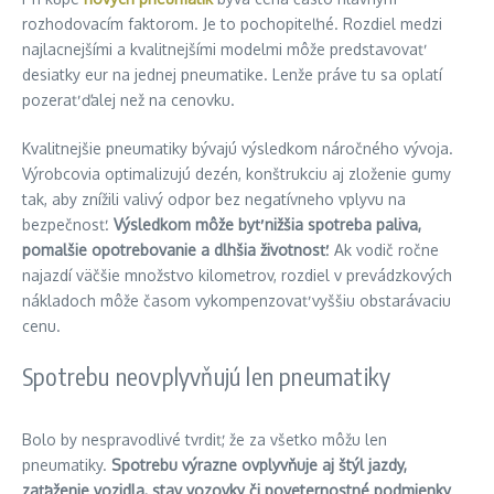
rozhodovacím faktorom. Je to pochopiteľné. Rozdiel medzi
najlacnejšími a kvalitnejšími modelmi môže predstavovať
desiatky eur na jednej pneumatike. Lenže práve tu sa oplatí
pozerať ďalej než na cenovku.
Kvalitnejšie pneumatiky bývajú výsledkom náročného vývoja.
Výrobcovia optimalizujú dezén, konštrukciu aj zloženie gumy
tak, aby znížili valivý odpor bez negatívneho vplyvu na
bezpečnosť.
Výsledkom môže byť nižšia spotreba paliva,
pomalšie opotrebovanie a dlhšia životnosť
. Ak vodič ročne
najazdí väčšie množstvo kilometrov, rozdiel v prevádzkových
nákladoch môže časom vykompenzovať vyššiu obstarávaciu
cenu.
Spotrebu neovplyvňujú len pneumatiky
Bolo by nespravodlivé tvrdiť, že za všetko môžu len
pneumatiky.
Spotrebu výrazne ovplyvňuje aj štýl jazdy,
zaťaženie vozidla, stav vozovky či poveternostné podmienky
.