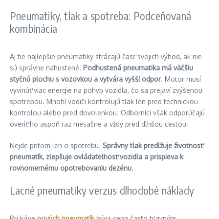
Pneumatiky, tlak a spotreba: Podceňovaná
kombinácia
Aj tie najlepšie pneumatiky strácajú časť svojich výhod, ak nie
sú správne nahustené.
Podhustená pneumatika má väčšiu
styčnú plochu s vozovkou a vytvára vyšší odpor
. Motor musí
vyvinúť viac energie na pohyb vozidla, čo sa prejaví zvýšenou
spotrebou. Mnohí vodiči kontrolujú tlak len pred technickou
kontrolou alebo pred dovolenkou. Odborníci však odporúčajú
overiť ho aspoň raz mesačne a vždy pred dlhšou cestou.
Nejde pritom len o spotrebu.
Správny tlak predlžuje životnosť
pneumatík, zlepšuje ovládateľnosť vozidla a prispieva k
rovnomernému opotrebovaniu dezénu
.
Lacné pneumatiky verzus dlhodobé náklady
Pri kúpe
nových pneumatík
býva cena často hlavným