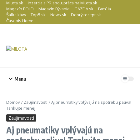
Preskočiť na obsah
Milota.sk
Inzercia a PR spolupráca na Milota.sk
Magazín BOLD
Magazín Bývanie
GAZDA.sk
Família
Šálka kávy
Top5.sk
News.sk
Dobrý recept.sk
Časopis Home
Menu
Domov
/
Zaujímavosti
/
Aj pneumatiky vplývajú na spotrebu paliva!
Tankujte menej
Zaujímavosti
Aj pneumatiky vplývajú na