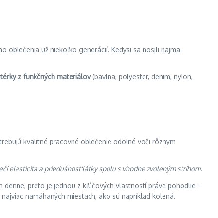
 oblečenia už niekoľko generácií. Kedysi sa nosili najmä
térky z funkčných materiálov
(bavlna, polyester, denim, nylon,
otrebujú kvalitné pracovné oblečenie odolné voči rôznym
í elasticita a priedušnosť látky spolu s vhodne zvoleným strihom.
 denne, preto je jednou z kľúčových vlastností práve pohodlie –
 najviac namáhaných miestach, ako sú napríklad kolená.