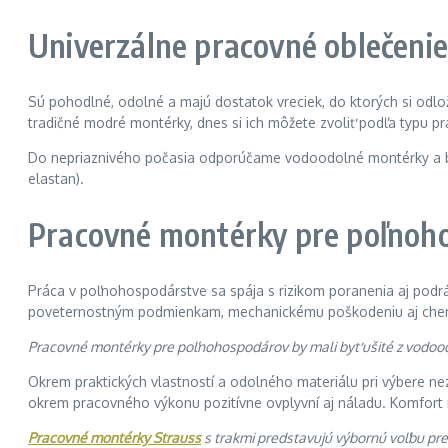
Univerzálne pracovné oblečeni
Sú pohodlné, odolné a majú dostatok vreciek, do ktorých si odl
tradičné modré montérky, dnes si ich môžete zvoliť podľa typu pr
Do nepriaznivého počasia odporúčame vodoodolné montérky a bu
elastan).
Pracovné montérky pre poľnoh
Práca v poľnohospodárstve sa spája s rizikom poranenia aj podr
poveternostným podmienkam, mechanickému poškodeniu aj che
Pracovné montérky pre poľnohospodárov by mali byť ušité z vodoodo
Okrem praktických vlastností a odolného materiálu pri výbere n
okrem pracovného výkonu pozitívne ovplyvní aj náladu. Komfort
Pracovné montérky Strauss
s trakmi predstavujú výbornú voľbu pr