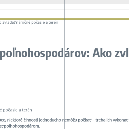
 zvládať náročné počasie a terén
poľnohospodárov: Ako zvl
orúco, niektoré činnosti jednoducho nemôžu počkať – treba ich vykona
vať poľnohospodárom.