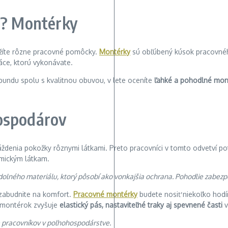
e? Montérky
ožíte rôzne pracovné pomôcky.
Montérky
sú obľúbený kúsok pracovného
áce, ktorú vykonávate.
ndu spolu s kvalitnou obuvou, v lete oceníte
ľahké a pohodlné mon
ospodárov
áždenia pokožky rôznymi látkami. Preto pracovníci v tomto odvetví p
mickým látkam.
lného materiálu, ktorý pôsobí ako vonkajšia ochrana. Pohodlie zabezpeč
ezabudnite na komfort.
Pracovné montérky
budete nosiť niekoľko hodín
 montérok zvyšuje
elastický pás, nastaviteľné traky aj spevnené časti
v
e pracovníkov v poľnohospodárstve.