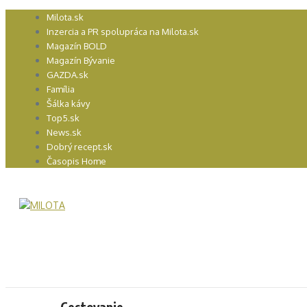
Preskočiť
Milota.sk
na
Inzercia a PR spolupráca na Milota.sk
obsah
Magazín BOLD
Magazín Bývanie
GAZDA.sk
Família
Šálka kávy
Top5.sk
News.sk
Dobrý recept.sk
Časopis Home