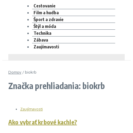
Cestovanie
Film a hudba
Šport a zdravie
Štýl a móda
Technika
Zábava
Zaujímavosti
Domov
/
biokrb
Značka prehliadania: biokrb
Zaujímavosti
Ako vybrať krbové kachle?