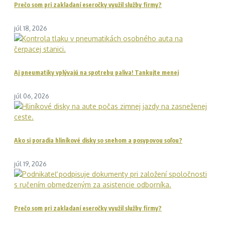
Prečo som pri zakladaní eseročky využil služby firmy?
júl 18, 2026
Aj pneumatiky vplývajú na spotrebu paliva! Tankujte menej
júl 06, 2026
Ako si poradia hliníkové disky so snehom a posypovou soľou?
júl 19, 2026
Prečo som pri zakladaní eseročky využil služby firmy?