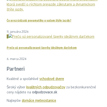
Čo prezrádzajú pneumatiky o vašom štýle jazdy?
11. januára 2026
3
Prečo sú personalizované šperky ideálnym darčekom
6. marca 2024
Partneri
Kvalitné a spoľahlivé
vchodové dvere
Široký výber
kvalitných odpudzovačov
za bezkonkurenčné
ceny nájdete na
odpudzovace.sk
Najlepšie
domáce meteostanice