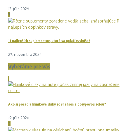
12. júla 2025
3
11 najlepších suplementov, ktoré sa oplatí vyskúšať
27. novembra 2024
Vyberáme pre vás
1
Ako si poradia hliníkové disky so snehom a posypovou soľou?
19. júla 2026
2