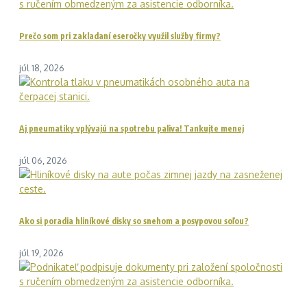
Prečo som pri zakladaní eseročky využil služby firmy?
júl 18, 2026
Aj pneumatiky vplývajú na spotrebu paliva! Tankujte menej
júl 06, 2026
Ako si poradia hliníkové disky so snehom a posypovou soľou?
júl 19, 2026