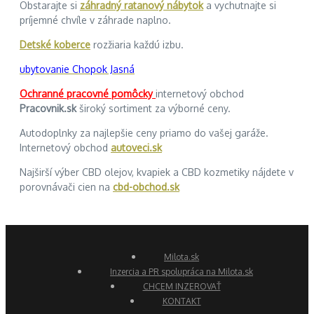
Obstarajte si
záhradný ratanový nábytok
a vychutnajte si
príjemné chvíle v záhrade naplno.
Detské koberce
rozžiaria každú izbu.
ubytovanie Chopok Jasná
Ochranné pracovné pomôcky
internetový obchod
Pracovnik.sk
široký sortiment za výborné ceny.
Autodoplnky za najlepšie ceny priamo do vašej garáže.
Internetový obchod
autoveci.sk
Najširší výber CBD olejov, kvapiek a CBD kozmetiky nájdete v
porovnávači cien na
cbd-obchod.sk
Milota.sk
Inzercia a PR spolupráca na Milota.sk
CHCEM INZEROVAŤ
KONTAKT