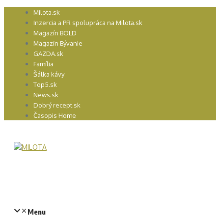
Preskočiť
Milota.sk
na
Inzercia a PR spolupráca na Milota.sk
obsah
Magazín BOLD
Magazín Bývanie
GAZDA.sk
Família
Šálka kávy
Top5.sk
News.sk
Dobrý recept.sk
Časopis Home
Menu