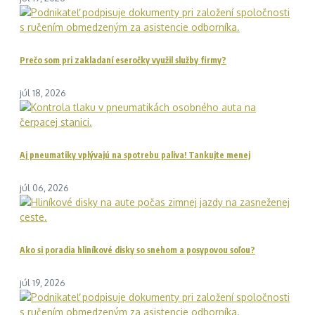
Prečo som pri zakladaní eseročky využil služby firmy?
júl 18, 2026
Aj pneumatiky vplývajú na spotrebu paliva! Tankujte menej
júl 06, 2026
Ako si poradia hliníkové disky so snehom a posypovou soľou?
júl 19, 2026