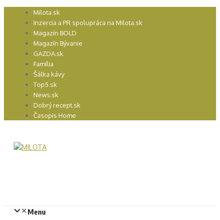
Preskočiť
Milota.sk
na
Inzercia a PR spolupráca na Milota.sk
obsah
Magazín BOLD
Magazín Bývanie
GAZDA.sk
Família
Šálka kávy
Top5.sk
News.sk
Dobrý recept.sk
Časopis Home
Menu