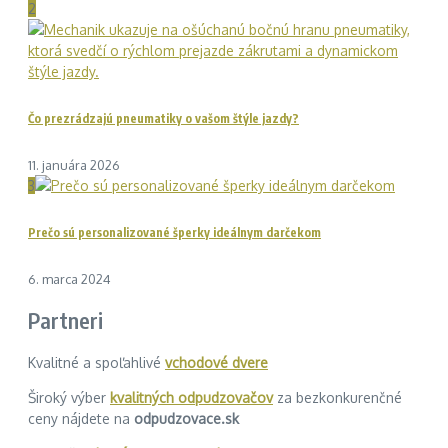
2
Čo prezrádzajú pneumatiky o vašom štýle jazdy?
11. januára 2026
3
Prečo sú personalizované šperky ideálnym darčekom
6. marca 2024
Partneri
Kvalitné a spoľahlivé
vchodové dvere
Široký výber
kvalitných odpudzovačov
za bezkonkurenčné
ceny nájdete na
odpudzovace.sk