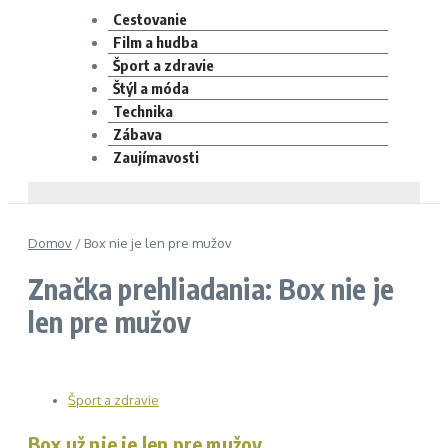
Cestovanie
Film a hudba
Šport a zdravie
Štýl a móda
Technika
Zábava
Zaujímavosti
Domov
/
Box nie je len pre mužov
Značka prehliadania: Box nie je
len pre mužov
Šport a zdravie
Box už nie je len pre mužov