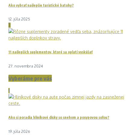
Ako vybrať najlepšie turistické batohy?
12. júla 2025
3
11 najlepších suplementov, ktoré sa oplatí vyskúšať
27. novembra 2024
Vyberáme pre vás
1
Ako si poradia hliníkové disky so snehom a posypovou soľou?
19. júla 2026