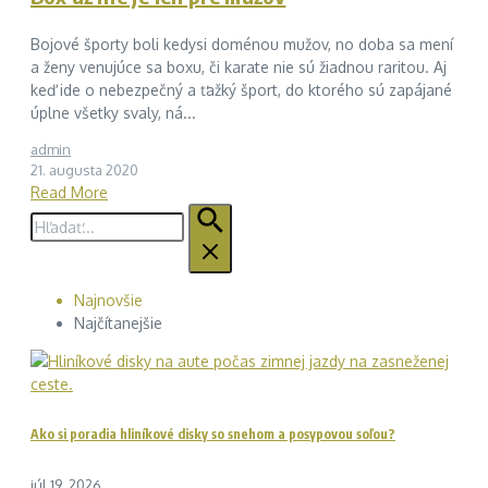
Bojové športy boli kedysi doménou mužov, no doba sa mení
a ženy venujúce sa boxu, či karate nie sú žiadnou raritou. Aj
keď ide o nebezpečný a ťažký šport, do ktorého sú zapájané
úplne všetky svaly, ná...
admin
21. augusta 2020
Read More
Hľadať:
Najnovšie
Najčítanejšie
Ako si poradia hliníkové disky so snehom a posypovou soľou?
júl 19, 2026