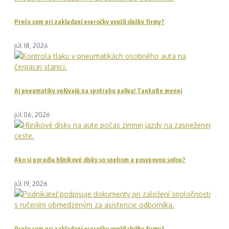
Prečo som pri zakladaní eseročky využil služby firmy?
júl 18, 2026
Aj pneumatiky vplývajú na spotrebu paliva! Tankujte menej
júl 06, 2026
Ako si poradia hliníkové disky so snehom a posypovou soľou?
júl 19, 2026
Prečo som pri zakladaní eseročky využil služby firmy?