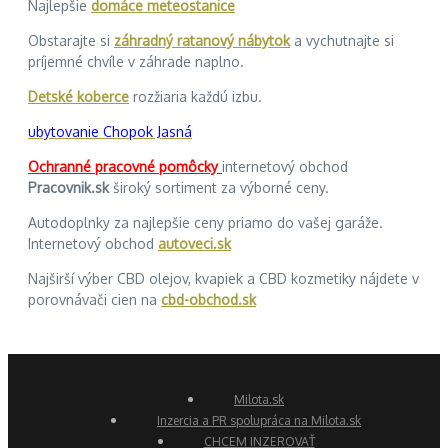
Najlepšie
domáce meteostanice
Obstarajte si
záhradný ratanový nábytok
a vychutnajte si
príjemné chvíle v záhrade naplno.
Detské koberce
rozžiaria každú izbu.
ubytovanie Chopok Jasná
Ochranné pracovné pomôcky
internetový obchod
Pracovnik.sk
široký sortiment za výborné ceny.
Autodoplnky za najlepšie ceny priamo do vašej garáže.
Internetový obchod
autoveci.sk
Najširší výber CBD olejov, kvapiek a CBD kozmetiky nájdete v
porovnávači cien na
cbd-obchod.sk
Milota.sk
Inzercia a PR spolupráca na Milota.sk
CHCEM INZEROVAŤ