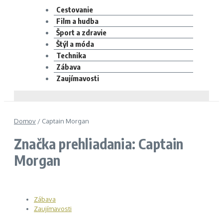
Cestovanie
Film a hudba
Šport a zdravie
Štýl a móda
Technika
Zábava
Zaujímavosti
Domov
/
Captain Morgan
Značka prehliadania: Captain
Morgan
Zábava
Zaujímavosti