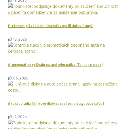
júl 19, 2026
Prečo som pri zakladaní eseročky využil služby firmy?
júl 18, 2026
Aj pneumatiky vplývajú na spotrebu paliva! Tankujte menej
júl 06, 2026
Ako si poradia hliníkové disky so snehom a posypovou soľou?
júl 19, 2026