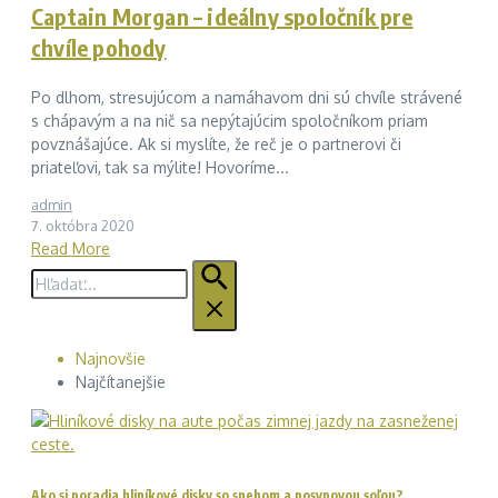
Captain Morgan – ideálny spoločník pre
chvíle pohody
Po dlhom, stresujúcom a namáhavom dni sú chvíle strávené
s chápavým a na nič sa nepýtajúcim spoločníkom priam
povznášajúce. Ak si myslíte, že reč je o partnerovi či
priateľovi, tak sa mýlite! Hovoríme...
admin
7. októbra 2020
Read More
Hľadať:
Najnovšie
Najčítanejšie
Ako si poradia hliníkové disky so snehom a posypovou soľou?