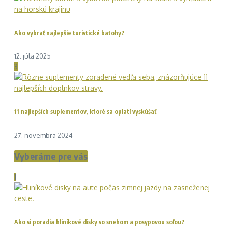
Ako vybrať najlepšie turistické batohy?
12. júla 2025
3
11 najlepších suplementov, ktoré sa oplatí vyskúšať
27. novembra 2024
Vyberáme pre vás
1
Ako si poradia hliníkové disky so snehom a posypovou soľou?