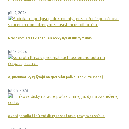
júl 19, 2026
Prečo som pri zakladaní eseročky využil služby firmy?
júl 18, 2026
Aj pneumatiky vplývajú na spotrebu paliva! Tankujte menej
júl 06, 2026
Ako si poradia hliníkové disky so snehom a posypovou soľou?