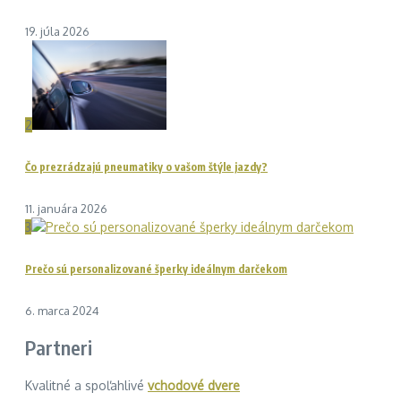
19. júla 2026
2
Čo prezrádzajú pneumatiky o vašom štýle jazdy?
11. januára 2026
3
Prečo sú personalizované šperky ideálnym darčekom
6. marca 2024
Partneri
Kvalitné a spoľahlivé
vchodové dvere