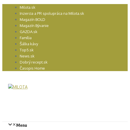
Preskočiť
Milota.sk
na
Inzercia a PR spolupráca na Milota.sk
obsah
Magazín BOLD
Magazín Bývanie
GAZDA.sk
Família
Šálka kávy
Top5.sk
News.sk
Dobrý recept.sk
Časopis Home
Menu