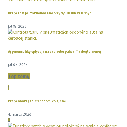
Prečo som pri zakladaní eseročky využil služby firmy?
júl 18, 2026
Aj pneumatiky vplývajú na spotrebu paliva! Tankujte menej
júl 06, 2026
Top témy
1
Prečo naozaj záleží na tom, čo zjeme
4. marca 2026
2