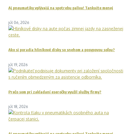
Aj pneumatiky vplývajú na spotrebu paliva! Tankujte menej
júl 06, 2026
Ako si poradia hliníkové disky so snehom a posypovou soľou?
júl 19, 2026
Prečo som pri zakladaní eseročky využil služby firmy?
júl 18, 2026
Aj pneumatiky vplývajú na spotrebu paliva! Tankujte menej