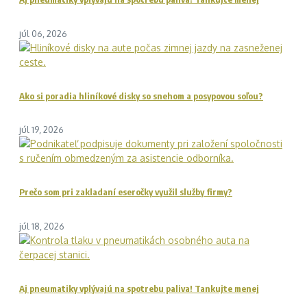
júl 06, 2026
Ako si poradia hliníkové disky so snehom a posypovou soľou?
júl 19, 2026
Prečo som pri zakladaní eseročky využil služby firmy?
júl 18, 2026
Aj pneumatiky vplývajú na spotrebu paliva! Tankujte menej