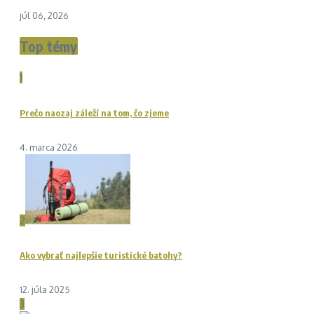
júl 06, 2026
Top témy
1
Prečo naozaj záleží na tom, čo zjeme
4. marca 2026
2
Ako vybrať najlepšie turistické batohy?
12. júla 2025
3