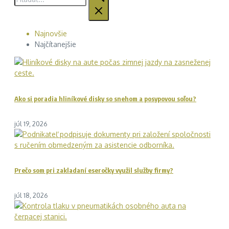
Najnovšie
Najčítanejšie
Ako si poradia hliníkové disky so snehom a posypovou soľou?
júl 19, 2026
Prečo som pri zakladaní eseročky využil služby firmy?
júl 18, 2026