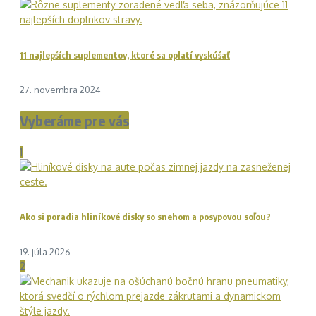
11 najlepších suplementov, ktoré sa oplatí vyskúšať
27. novembra 2024
Vyberáme pre vás
1
Ako si poradia hliníkové disky so snehom a posypovou soľou?
19. júla 2026
2