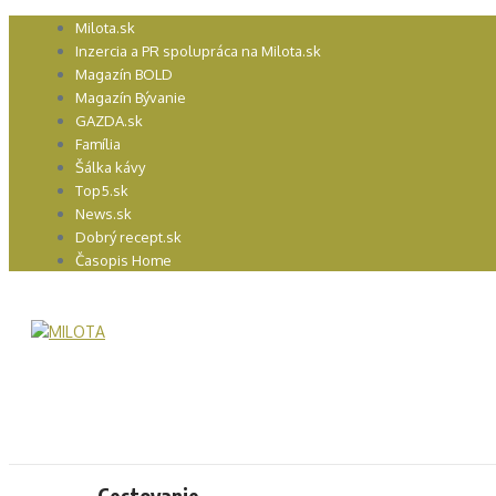
Preskočiť
Milota.sk
na
Inzercia a PR spolupráca na Milota.sk
obsah
Magazín BOLD
Magazín Bývanie
GAZDA.sk
Família
Šálka kávy
Top5.sk
News.sk
Dobrý recept.sk
Časopis Home