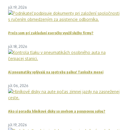
júl 19, 2026
Prečo som pri zakladaní eseročky využil služby firmy?
júl 18, 2026
Aj pneumatiky vplývajú na spotrebu paliva! Tankujte menej
júl 06, 2026
Ako si poradia hliníkové disky so snehom a posypovou soľou?
júl 19, 2026