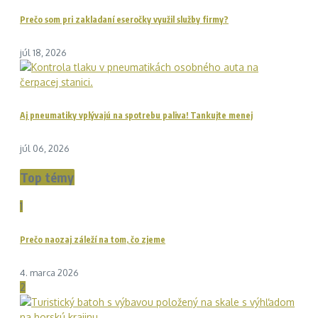
Prečo som pri zakladaní eseročky využil služby firmy?
júl 18, 2026
Aj pneumatiky vplývajú na spotrebu paliva! Tankujte menej
júl 06, 2026
Top témy
1
Prečo naozaj záleží na tom, čo zjeme
4. marca 2026
2