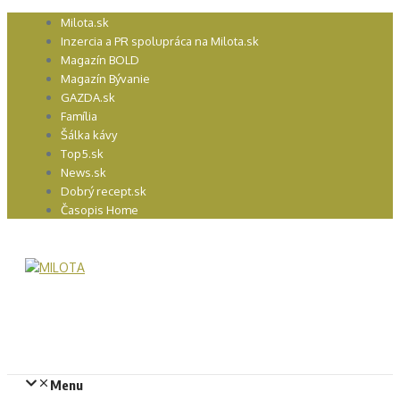
Preskočiť
Milota.sk
na
Inzercia a PR spolupráca na Milota.sk
obsah
Magazín BOLD
Magazín Bývanie
GAZDA.sk
Família
Šálka kávy
Top5.sk
News.sk
Dobrý recept.sk
Časopis Home
Menu