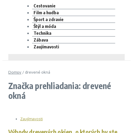
Cestovanie
Film a hudba
Šport a zdravie
Štýl a móda
Technika
Zábava
Zaujímavosti
Domov
/
drevené okná
Značka prehliadania: drevené
okná
Zaujímavosti
Výhody drevených okien, o ktorých by ste