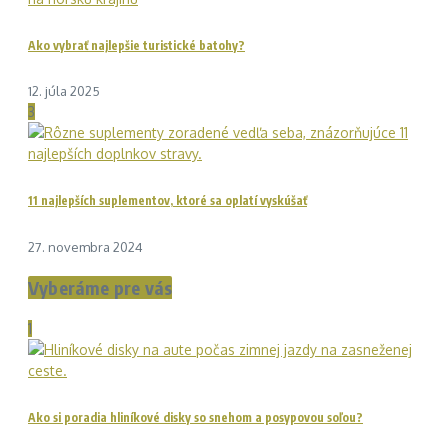
Ako vybrať najlepšie turistické batohy?
12. júla 2025
3
11 najlepších suplementov, ktoré sa oplatí vyskúšať
27. novembra 2024
Vyberáme pre vás
1
Ako si poradia hliníkové disky so snehom a posypovou soľou?