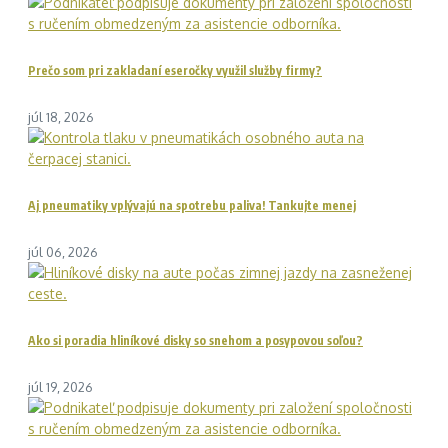
Prečo som pri zakladaní eseročky využil služby firmy?
júl 18, 2026
Aj pneumatiky vplývajú na spotrebu paliva! Tankujte menej
júl 06, 2026
Ako si poradia hliníkové disky so snehom a posypovou soľou?
júl 19, 2026