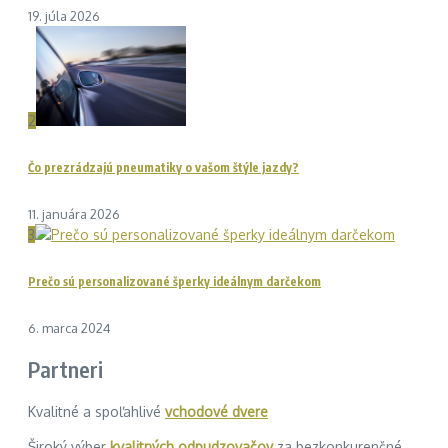
19. júla 2026
2
Čo prezrádzajú pneumatiky o vašom štýle jazdy?
11. januára 2026
3
Prečo sú personalizované šperky ideálnym darčekom
6. marca 2024
Partneri
Kvalitné a spoľahlivé
vchodové dvere
Široký výber
kvalitných odpudzovačov
za bezkonkurenčné