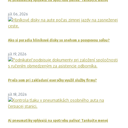
júl 06, 2026
Ako si poradia hliníkové disky so snehom a posypovou soľou?
júl 19, 2026
Prečo som pri zakladaní eseročky využil služby firmy?
júl 18, 2026
Aj pneumatiky vplývajú na spotrebu paliva! Tankujte menej