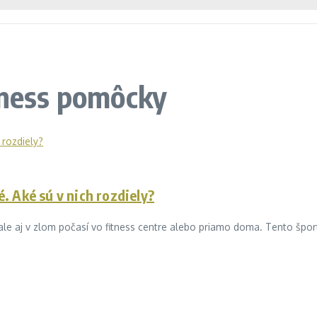
tness pomôcky
é. Aké sú v nich rozdiely?
ale aj v zlom počasí vo fitness centre alebo priamo doma. Tento šport