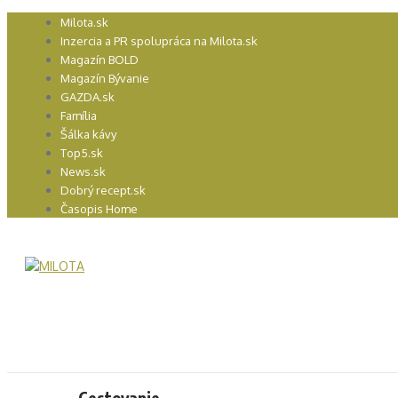
Preskočiť
Milota.sk
na
Inzercia a PR spolupráca na Milota.sk
obsah
Magazín BOLD
Magazín Bývanie
GAZDA.sk
Família
Šálka kávy
Top5.sk
News.sk
Dobrý recept.sk
Časopis Home