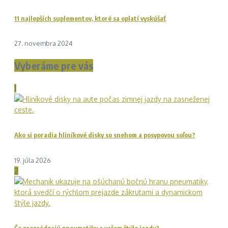
11 najlepších suplementov, ktoré sa oplatí vyskúšať
27. novembra 2024
Vyberáme pre vás
1
Ako si poradia hliníkové disky so snehom a posypovou soľou?
19. júla 2026
2
Čo prezrádzajú pneumatiky o vašom štýle jazdy?