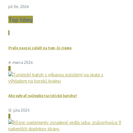
júl 06, 2026
Top témy
1
Prečo naozaj záleží na tom, čo zjeme
4. marca 2026
2
Ako vybrať najlepšie turistické batohy?
12. júla 2025
3