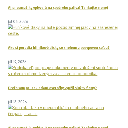
Aj pneumatiky vplývajú na spotrebu paliva! Tankujte menej
júl 06, 2026
Ako si poradia hliníkové disky so snehom a posypovou soľou?
júl 19, 2026
Prečo som pri zakladaní eseročky využil služby firmy?
júl 18, 2026
Aj pneumatiky vplývajú na spotrebu paliva! Tankujte menej