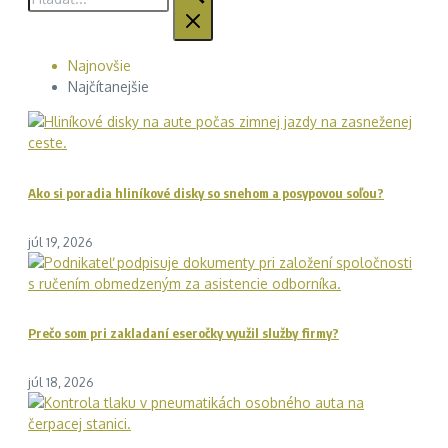
Najnovšie
Najčítanejšie
Ako si poradia hliníkové disky so snehom a posypovou soľou?
júl 19, 2026
Prečo som pri zakladaní eseročky využil služby firmy?
júl 18, 2026