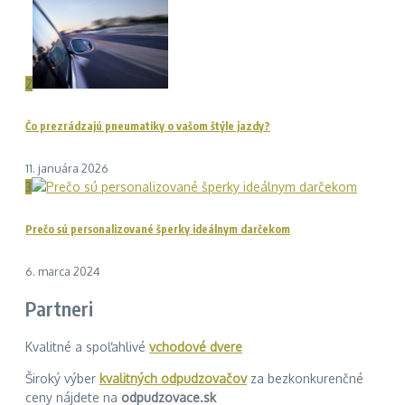
2
Čo prezrádzajú pneumatiky o vašom štýle jazdy?
11. januára 2026
3
Prečo sú personalizované šperky ideálnym darčekom
6. marca 2024
Partneri
Kvalitné a spoľahlivé
vchodové dvere
Široký výber
kvalitných odpudzovačov
za bezkonkurenčné
ceny nájdete na
odpudzovace.sk