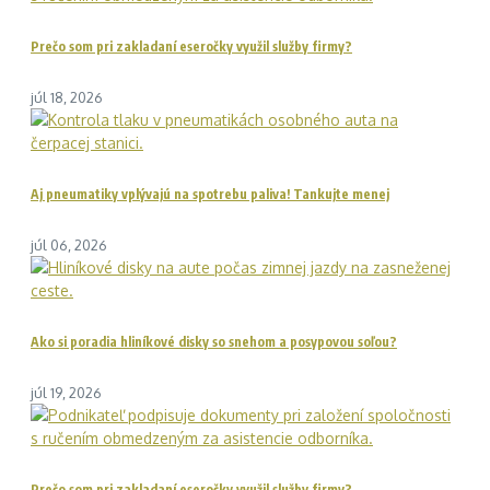
Prečo som pri zakladaní eseročky využil služby firmy?
júl 18, 2026
Aj pneumatiky vplývajú na spotrebu paliva! Tankujte menej
júl 06, 2026
Ako si poradia hliníkové disky so snehom a posypovou soľou?
júl 19, 2026
Prečo som pri zakladaní eseročky využil služby firmy?