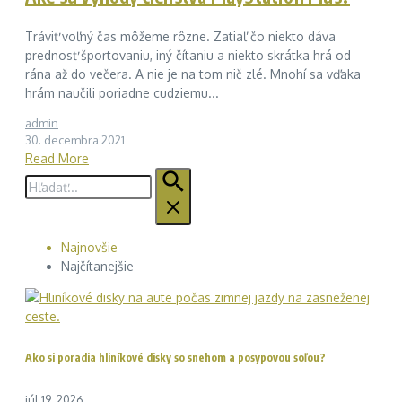
Tráviť voľný čas môžeme rôzne. Zatiaľ čo niekto dáva
prednosť športovaniu, iný čítaniu a niekto skrátka hrá od
rána až do večera. A nie je na tom nič zlé. Mnohí sa vďaka
hrám naučili poriadne cudziemu...
admin
30. decembra 2021
Read More
Hľadať:
Najnovšie
Najčítanejšie
Ako si poradia hliníkové disky so snehom a posypovou soľou?
júl 19, 2026