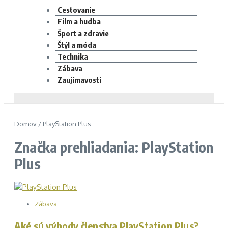
Cestovanie
Film a hudba
Šport a zdravie
Štýl a móda
Technika
Zábava
Zaujímavosti
Domov
/
PlayStation Plus
Značka prehliadania: PlayStation
Plus
Zábava
Aké sú výhody členstva PlayStation Plus?