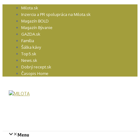
Preskočiť
Milota.sk
na
Inzercia a PR spolupráca na Milota.sk
obsah
Magazín BOLD
Magazín Bývanie
GAZDA.sk
Família
Šálka kávy
Top5.sk
News.sk
Dobrý recept.sk
Časopis Home
Menu