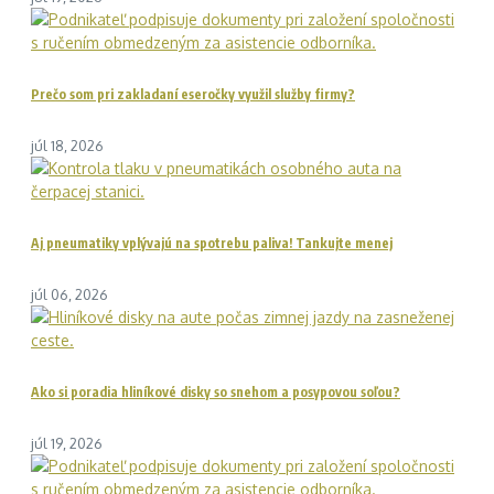
Prečo som pri zakladaní eseročky využil služby firmy?
júl 18, 2026
Aj pneumatiky vplývajú na spotrebu paliva! Tankujte menej
júl 06, 2026
Ako si poradia hliníkové disky so snehom a posypovou soľou?
júl 19, 2026