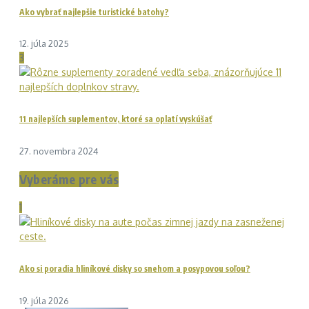
Ako vybrať najlepšie turistické batohy?
12. júla 2025
3
11 najlepších suplementov, ktoré sa oplatí vyskúšať
27. novembra 2024
Vyberáme pre vás
1
Ako si poradia hliníkové disky so snehom a posypovou soľou?
19. júla 2026