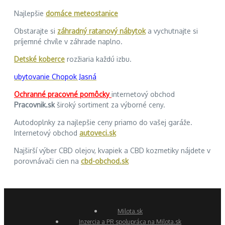
Najlepšie
domáce meteostanice
Obstarajte si
záhradný ratanový nábytok
a vychutnajte si
príjemné chvíle v záhrade naplno.
Detské koberce
rozžiaria každú izbu.
ubytovanie Chopok Jasná
Ochranné pracovné pomôcky
internetový obchod
Pracovnik.sk
široký sortiment za výborné ceny.
Autodoplnky za najlepšie ceny priamo do vašej garáže.
Internetový obchod
autoveci.sk
Najširší výber CBD olejov, kvapiek a CBD kozmetiky nájdete v
porovnávači cien na
cbd-obchod.sk
Milota.sk
Inzercia a PR spolupráca na Milota.sk