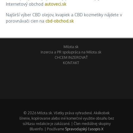
Internetový obchod
autoveci.sk
Najširší výber CBD olejov, kvapiek a CBD kozmetiky nájdete v
porovnávači cien na
cbd-obchod.sk
Milota.sk
Inzercia a PR spolupráca na Milota.sk
CHCEM INZEROVAŤ
KONTAKT
© 2026 Milota.sk. Všetky práva vyhradené. Akékoľvek
šírenie, kopírovanie alebo iné komerčné využitie obsahu bez
súhlasu redakcie je zakázané. | Člen mediálnej skupiny
Blueinfo. | Používame
Spravodajský časopis X