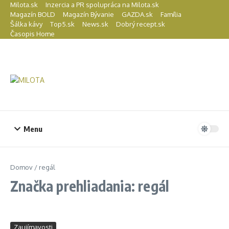
Preskočiť na obsah
Milota.sk
Inzercia a PR spolupráca na Milota.sk
Magazín BOLD
Magazín Bývanie
GAZDA.sk
Família
Šálka kávy
Top5.sk
News.sk
Dobrý recept.sk
Časopis Home
Menu
Domov
/
regál
Značka prehliadania: regál
Zaujímavosti