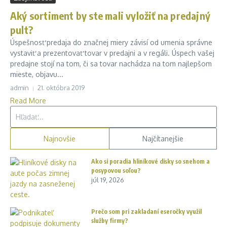
Aký sortiment by ste mali vyložiť na predajný
pult?
Úspešnosť predaja do značnej miery závisí od umenia správne
vystaviť a prezentovať tovar v predajni a v regáli. Úspech vašej
predajne stojí na tom, či sa tovar nachádza na tom najlepšom
mieste, objavu...
admin
21. októbra 2019
Read More
Hľadať:
Najnovšie
Najčítanejšie
Ako si poradia hliníkové disky so snehom a
posypovou soľou?
júl 19, 2026
Prečo som pri zakladaní eseročky využil
služby firmy?