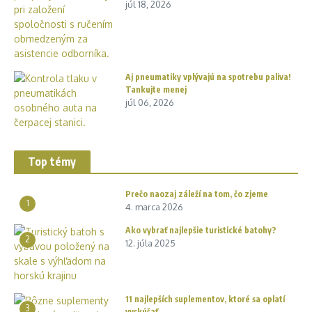
júl 18, 2026
Aj pneumatiky vplývajú na spotrebu paliva!
Tankujte menej
júl 06, 2026
Top témy
Prečo naozaj záleží na tom, čo zjeme
1
4. marca 2026
Ako vybrať najlepšie turistické batohy?
2
12. júla 2025
11 najlepších suplementov, ktoré sa oplatí
3
vyskúšať