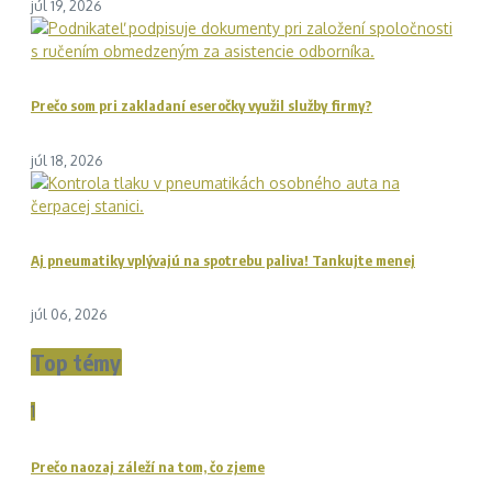
júl 19, 2026
Prečo som pri zakladaní eseročky využil služby firmy?
júl 18, 2026
Aj pneumatiky vplývajú na spotrebu paliva! Tankujte menej
júl 06, 2026
Top témy
1
Prečo naozaj záleží na tom, čo zjeme