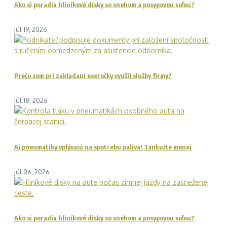
Ako si poradia hliníkové disky so snehom a posypovou soľou?
júl 19, 2026
Prečo som pri zakladaní eseročky využil služby firmy?
júl 18, 2026
Aj pneumatiky vplývajú na spotrebu paliva! Tankujte menej
júl 06, 2026
Ako si poradia hliníkové disky so snehom a posypovou soľou?