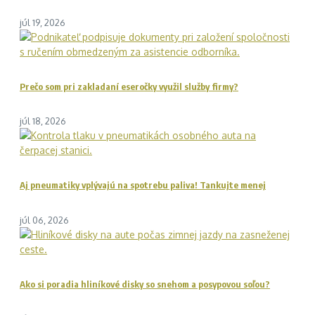
júl 19, 2026
Prečo som pri zakladaní eseročky využil služby firmy?
júl 18, 2026
Aj pneumatiky vplývajú na spotrebu paliva! Tankujte menej
júl 06, 2026
Ako si poradia hliníkové disky so snehom a posypovou soľou?