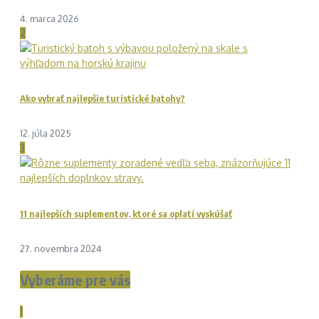
4. marca 2026
2
Ako vybrať najlepšie turistické batohy?
12. júla 2025
3
11 najlepších suplementov, ktoré sa oplatí vyskúšať
27. novembra 2024
Vyberáme pre vás
1