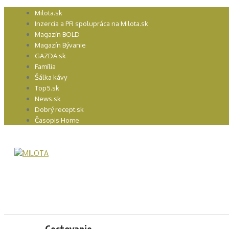
Preskočiť
Milota.sk
na
Inzercia a PR spolupráca na Milota.sk
obsah
Magazín BOLD
Magazín Bývanie
GAZDA.sk
Família
Šálka kávy
Top5.sk
News.sk
Dobrý recept.sk
Časopis Home