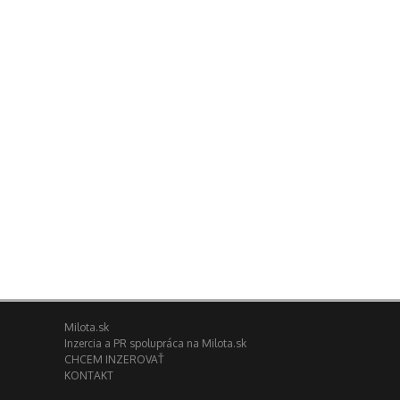
Milota.sk
Inzercia a PR spolupráca na Milota.sk
CHCEM INZEROVAŤ
KONTAKT