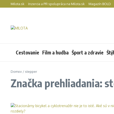
Preskočiť na obsah
Milota.sk
Inzercia a PR spolupráca na Milota.sk
Magazín BOLD
Cestovanie
Film a hudba
Šport a zdravie
Štý
Domov
/
stepper
Značka prehliadania: s