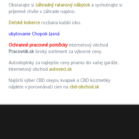
Obstarajte si
záhradný ratanový nábytok
a vychutnajte si
príjemné chvíle v záhrade naplno.
Detské koberce
rozžiaria každú izbu.
ubytovanie Chopok Jasná
Ochranné pracovné pomôcky
internetový obchod
Pracovnik.sk
široký sortiment za výborné ceny.
Autodoplnky za najlepšie ceny priamo do vašej garáže.
Internetový obchod
autoveci.sk
Najširší výber CBD olejov, kvapiek a CBD kozmetiky
nájdete v porovnávači cien na
cbd-obchod.sk