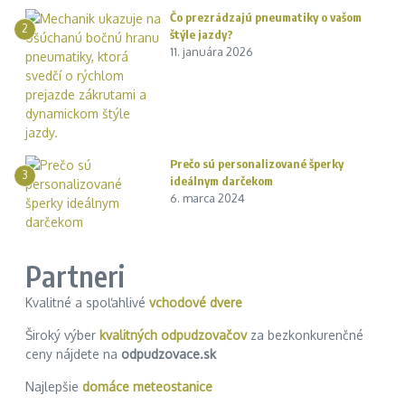
Čo prezrádzajú pneumatiky o vašom
2
štýle jazdy?
11. januára 2026
Prečo sú personalizované šperky
3
ideálnym darčekom
6. marca 2024
Partneri
Kvalitné a spoľahlivé
vchodové dvere
Široký výber
kvalitných odpudzovačov
za bezkonkurenčné
ceny nájdete na
odpudzovace.sk
Najlepšie
domáce meteostanice