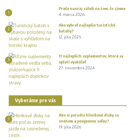
Prečo naozaj záleží na tom, čo zjeme
1
4. marca 2026
Ako vybrať najlepšie turistické
2
batohy?
12. júla 2025
11 najlepších suplementov, ktoré sa
3
oplatí vyskúšať
27. novembra 2024
Vyberáme pre vás
Ako si poradia hliníkové disky so
1
snehom a posypovou soľou?
19. júla 2026