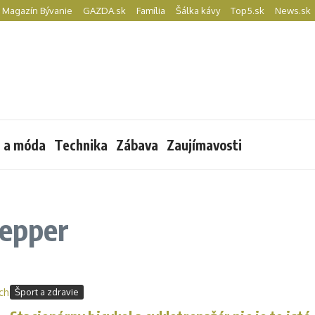
Magazín Bývanie
GAZDA.sk
Família
Šálka kávy
Top5.sk
News.sk
l a móda
Technika
Zábava
Zaujímavosti
tepper
Šport a zdravie