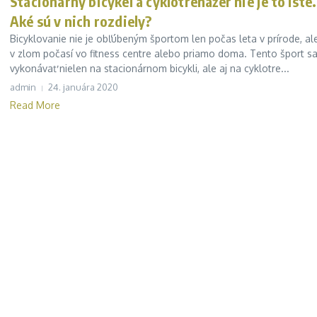
Stacionárny bicykel a cyklotrenažér nie je to isté.
Aké sú v nich rozdiely?
Bicyklovanie nie je obľúbeným športom len počas leta v prírode, ale
v zlom počasí vo fitness centre alebo priamo doma. Tento šport s
vykonávať nielen na stacionárnom bicykli, ale aj na cyklotre...
admin
24. januára 2020
Read More