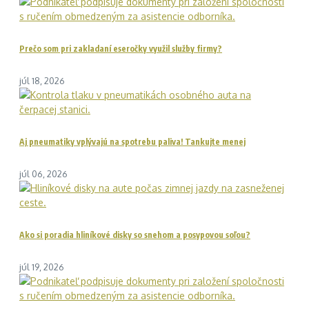
Prečo som pri zakladaní eseročky využil služby firmy?
júl 18, 2026
Aj pneumatiky vplývajú na spotrebu paliva! Tankujte menej
júl 06, 2026
Ako si poradia hliníkové disky so snehom a posypovou soľou?
júl 19, 2026