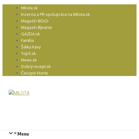
Preskočiť
Milota.sk
na
Inzercia a PR spolupráca na Milota.sk
obsah
Magazín BOLD
Magazín Bývanie
GAZDA.sk
Família
Šálka kávy
Top5.sk
News.sk
Dobrý recept.sk
Časopis Home
Menu