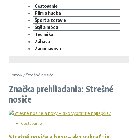
Cestovanie
Film a hudba
Šport a zdravie
Štýl a móda
Technika
Zábava
Zaujímavosti
Domov
/
Strešné nosiče
Značka prehliadania: Strešné
nosiče
Cestovanie
Strešné nosiče a boxy – ako vybrať tie