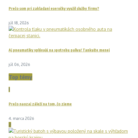
Prečo som pri zakladaní eseročky využil služby firmy?
júl 18, 2026
Aj pneumatiky vplývajú na spotrebu paliva! Tankujte menej
júl 06, 2026
Top témy
1
Prečo naozaj záleží na tom, čo zjeme
4. marca 2026
2