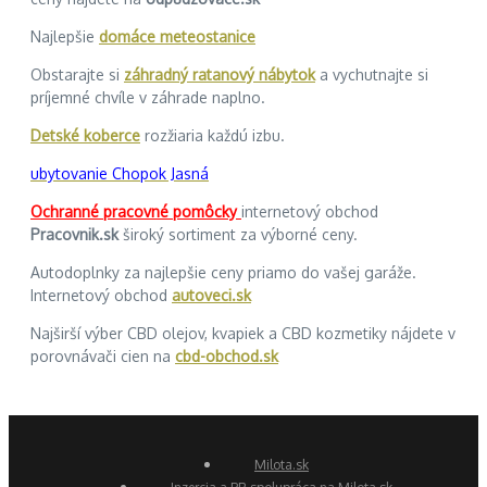
Najlepšie
domáce meteostanice
Obstarajte si
záhradný ratanový nábytok
a vychutnajte si
príjemné chvíle v záhrade naplno.
Detské koberce
rozžiaria každú izbu.
ubytovanie Chopok Jasná
Ochranné pracovné pomôcky
internetový obchod
Pracovnik.sk
široký sortiment za výborné ceny.
Autodoplnky za najlepšie ceny priamo do vašej garáže.
Internetový obchod
autoveci.sk
Najširší výber CBD olejov, kvapiek a CBD kozmetiky nájdete v
porovnávači cien na
cbd-obchod.sk
Milota.sk