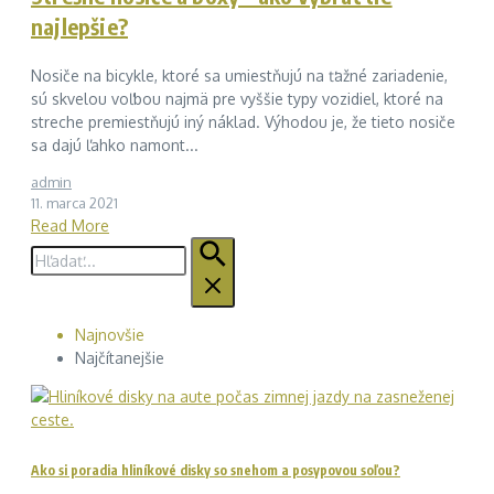
najlepšie?
Nosiče na bicykle, ktoré sa umiestňujú na ťažné zariadenie,
sú skvelou voľbou najmä pre vyššie typy vozidiel, ktoré na
streche premiestňujú iný náklad. Výhodou je, že tieto nosiče
sa dajú ľahko namont...
admin
11. marca 2021
Read More
Hľadať:
Najnovšie
Najčítanejšie
Ako si poradia hliníkové disky so snehom a posypovou soľou?