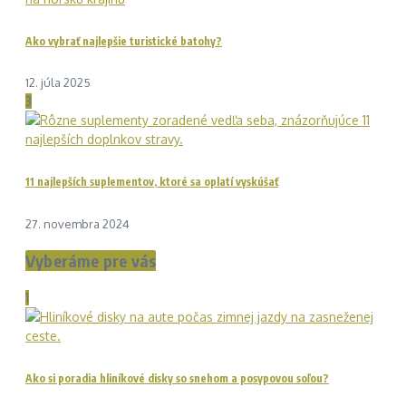
Ako vybrať najlepšie turistické batohy?
12. júla 2025
3
11 najlepších suplementov, ktoré sa oplatí vyskúšať
27. novembra 2024
Vyberáme pre vás
1
Ako si poradia hliníkové disky so snehom a posypovou soľou?