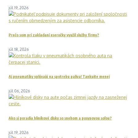
júl 19, 2026
Prečo som pri zakladaní eseročky využil služby firmy?
júl 18, 2026
Aj pneumatiky vplývajú na spotrebu paliva! Tankujte menej
júl 06, 2026
Ako si poradia hliníkové disky so snehom a posypovou soľou?
júl 19, 2026