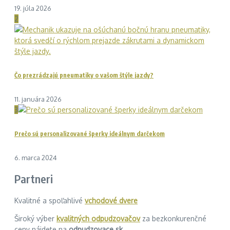
19. júla 2026
2
Čo prezrádzajú pneumatiky o vašom štýle jazdy?
11. januára 2026
3
Prečo sú personalizované šperky ideálnym darčekom
6. marca 2024
Partneri
Kvalitné a spoľahlivé
vchodové dvere
Široký výber
kvalitných odpudzovačov
za bezkonkurenčné
ceny nájdete na
odpudzovace.sk