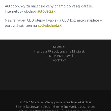
Autodoplnky za najlepšie ceny priamo do vašej garáže.
Internetový obchod
autoveci.sk
Najširší výber CBD olejov, kvapiek a CBD kozmetiky nájdete v
porovnávači cien na
cbd-obchod.sk
Milota.sk
Inzercia a PR spolupráca na Milota.sk
CHCEM INZEROVAŤ
KONTAKT
© 2026 Milota.sk. Všetky práva vyhradené. Akékoľvek
šírenie, kopírovanie alebo iné komerčné využitie obsahu bez