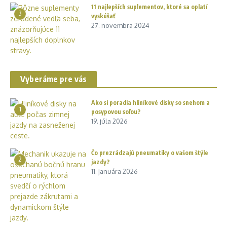
11 najlepších suplementov, ktoré sa oplatí
3
vyskúšať
27. novembra 2024
Vyberáme pre vás
Ako si poradia hliníkové disky so snehom a
1
posypovou soľou?
19. júla 2026
Čo prezrádzajú pneumatiky o vašom štýle
2
jazdy?
11. januára 2026