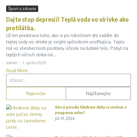
Šport a zdravie
Dajte stop depresii! Teplá voda vo vírivke ako
protilátka.
Už len predstava toho, ako si po náročnom dni sadáte do
teplej vody vo vírivke je svojím spôsobom uvoľňujúca. Teplo
má vo všeobecnosti pozitívny účinok na ľudské telo. Pobyt na
teplých lúčoch slnka ná...
admin
1. apríla 2020
Read More
Hľadať:
Najnovšie
Najčítanejšie
Ako si poradia hliníkové disky so snehom a
posypovou soľou?
júl 19, 2026