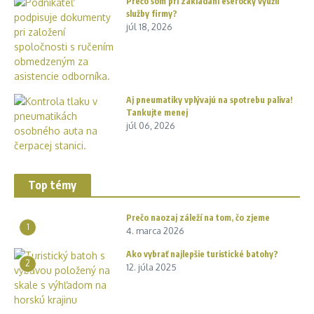
Prečo som pri zakladaní eseročky využil
služby firmy?
júl 18, 2026
Aj pneumatiky vplývajú na spotrebu paliva!
Tankujte menej
júl 06, 2026
Top témy
Prečo naozaj záleží na tom, čo zjeme
1
4. marca 2026
Ako vybrať najlepšie turistické batohy?
2
12. júla 2025