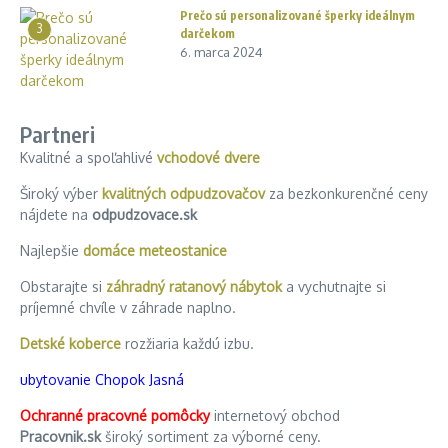
Prečo sú personalizované šperky ideálnym
3
darčekom
6. marca 2024
Partneri
Kvalitné a spoľahlivé
vchodové dvere
Široký výber
kvalitných odpudzovačov
za bezkonkurenčné ceny
nájdete na
odpudzovace.sk
Najlepšie
domáce meteostanice
Obstarajte si
záhradný ratanový nábytok
a vychutnajte si
príjemné chvíle v záhrade naplno.
Detské koberce
rozžiaria každú izbu.
ubytovanie Chopok Jasná
Ochranné pracovné pomôcky
internetový obchod
Pracovnik.sk
široký sortiment za výborné ceny.