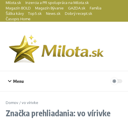
Preskočiť na obsah
Milota.sk
Inzercia a PR spolupráca na Milota.sk
Magazín BOLD
Magazín Bývanie
GAZDA.sk
Família
Šálka kávy
Top5.sk
News.sk
Dobrý recept.sk
Časopis Home
Menu
Domov
/
vo vírivke
Značka prehliadania: vo vírivke