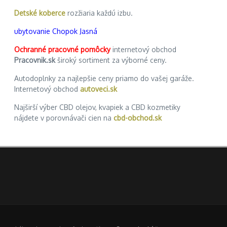
Detské koberce
rozžiaria každú izbu.
ubytovanie Chopok Jasná
Ochranné pracovné pomôcky
internetový obchod
Pracovnik.sk
široký sortiment za výborné ceny.
Autodoplnky za najlepšie ceny priamo do vašej garáže.
Internetový obchod
autoveci.sk
Najširší výber CBD olejov, kvapiek a CBD kozmetiky
nájdete v porovnávači cien na
cbd-obchod.sk