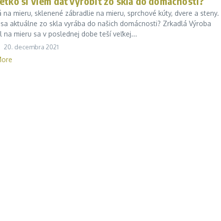
etko si viem dať vyrobiť zo skla do domácnosti?
 na mieru, sklenené zábradlie na mieru, sprchové kúty, dvere a steny.
 sa aktuálne zo skla vyrába do našich domácnosti? Zrkadlá Výroba
l na mieru sa v poslednej dobe teší veľkej...
20. decembra 2021
More