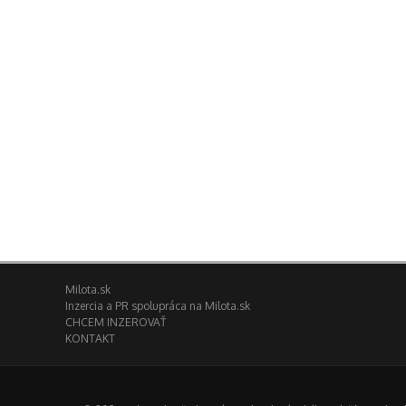
Milota.sk
Inzercia a PR spolupráca na Milota.sk
CHCEM INZEROVAŤ
KONTAKT