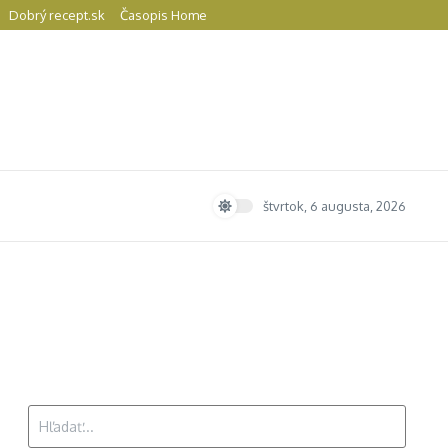
Dobrý recept.sk
Časopis Home
štvrtok, 6 augusta, 2026
Hľadať: