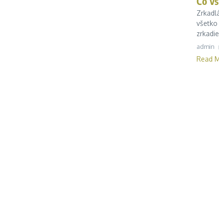
Čo vš
Zrkadlá
všetko
zrkadie
admin
Read 