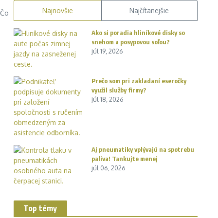
Najnovšie
Najčítanejšie
 Čo
Ako si poradia hliníkové disky so
snehom a posypovou soľou?
júl 19, 2026
Prečo som pri zakladaní eseročky
využil služby firmy?
júl 18, 2026
Aj pneumatiky vplývajú na spotrebu
paliva! Tankujte menej
júl 06, 2026
Top témy