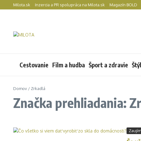
Preskočiť na obsah
Milota.sk
Inzercia a PR spolupráca na Milota.sk
Magazín BOLD
Cestovanie
Film a hudba
Šport a zdravie
Štý
Domov
/
Zrkadlá
Značka prehliadania: Z
Zaujím