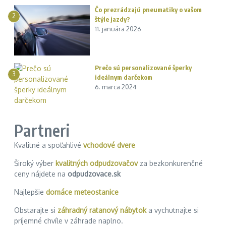
Čo prezrádzajú pneumatiky o vašom
2
štýle jazdy?
11. januára 2026
Prečo sú personalizované šperky
3
ideálnym darčekom
6. marca 2024
Partneri
Kvalitné a spoľahlivé
vchodové dvere
Široký výber
kvalitných odpudzovačov
za bezkonkurenčné
ceny nájdete na
odpudzovace.sk
Najlepšie
domáce meteostanice
Obstarajte si
záhradný ratanový nábytok
a vychutnajte si
príjemné chvíle v záhrade naplno.