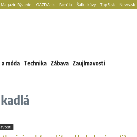
Magazín Bývanie
GAZDA.sk
Família
Šálka kávy
Top5.sk
News.sk
l a móda
Technika
Zábava
Zaujímavosti
rkadlá
avosti