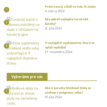
Prečo naozaj záleží na tom, čo zjeme
1
4. marca 2026
Ako vybrať najlepšie turistické
2
batohy?
12. júla 2025
11 najlepších suplementov, ktoré sa
3
oplatí vyskúšať
27. novembra 2024
Vyberáme pre vás
Ako si poradia hliníkové disky so
1
snehom a posypovou soľou?
19. júla 2026