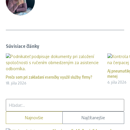
Súvisiace články
Aj pneumatiky
menej
Prečo som pri zakladaní eseročky využil služby firmy?
6. júla 2026
18. júla 2026
Hľadať:
Najnovšie
Najčítanejšie