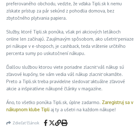
preferovaného obchodu, vedzte, že vďaka Tipli.sk k nemu
získate prístup za pár sekúnd z pohodlia domova, bez
zbytočného plytvania papiera.
Služby, ktoré Tipli.sk ponúka, však pri akciových letákoch
online len začínajú. Zaujímavým spôsobom, ako ušetriť peniaze
pri nákupe v e-shopoch, je cashback, teda vrátenie určitého
percenta sumy po uskutočnení nákupu.
Ďalšou službou ktorou viete poriadne zlacniť váš nákup sú
zľavové kupóny, tie vám vedia váš nákup zlacniť okamžite.
Preto a Tipli.sk treba pravidelne sledovať aktuálne zľavové
akcie a inšpiratívne nákupné články v magazíne.
Áno, to všetko ponúka Tipli.sk, úplne zadarmo.
Zaregistruj sa v
nákupnom klube Tipli
aj ty a ušetri na každom nákupe!
Zdieľať článok