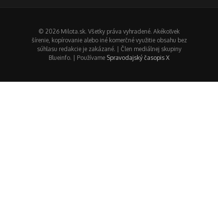
© 2026 Milota.sk. Všetky práva vyhradené. Akékoľvek
šírenie, kopírovanie alebo iné komerčné využitie obsahu bez
súhlasu redakcie je zakázané. | Člen mediálnej skupiny
Blueinfo. | Používame
Spravodajský časopis X