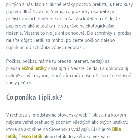
pri tých z nás, ktorí si akčné letáky poctivo prelistujú, tieto kusy
papiera dlhú životnosť nemajú a prakticky okamžite po
prelistovaní ich hádžeme do koša. Asi každému dôjde, že
papierové akčné letáky nie sú práve najekologickejšie
riešenie.
Vlastne
to
nie je ani
pohodlné
.
Do
schránky
si
predsa
musíte
dôjsť.
Leták
sa
mohol
po
ceste
poškodiť
alebo
napríklad do
schránky
vôbec
nedorazil
.
Počkať, počkať, máme tu predsa internet, nedajú sa
predsa
akčné letáky
nájsť aj tu? Vedzte, že dajú a dokonca aj
niekoľko iných výhod, ktoré vám môžu ušetriť skutočne slušné
sumy peňazí!
Čo ponúka Tipli.sk?
V rýchlosti si predstavme slovenský web Tipli.sk, na ktorom
nájdete veľmi prehľadný zoznam všetkých akciových letákov,
ktoré sa aktuálne na Slovensku vydávajú. Či už je to
Billa
leták
,
Tesco leták
alebo leták do akéhokoľvek vami