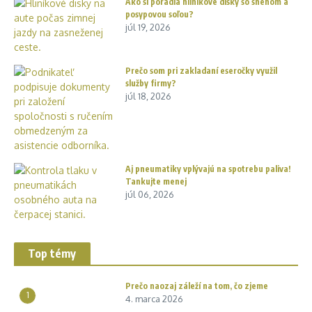
Ako si poradia hliníkové disky so snehom a
posypovou soľou?
júl 19, 2026
Prečo som pri zakladaní eseročky využil
služby firmy?
júl 18, 2026
Aj pneumatiky vplývajú na spotrebu paliva!
Tankujte menej
júl 06, 2026
Top témy
Prečo naozaj záleží na tom, čo zjeme
1
4. marca 2026