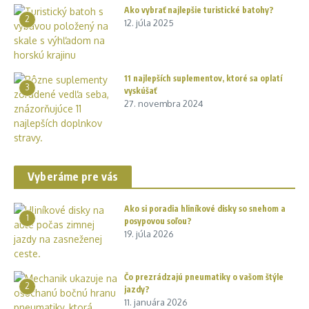
Ako vybrať najlepšie turistické batohy?
2
12. júla 2025
11 najlepších suplementov, ktoré sa oplatí
3
vyskúšať
27. novembra 2024
Vyberáme pre vás
Ako si poradia hliníkové disky so snehom a
1
posypovou soľou?
19. júla 2026
Čo prezrádzajú pneumatiky o vašom štýle
2
jazdy?
11. januára 2026