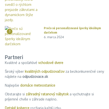
Prečo sú personalizované šperky ideálnym
3
darčekom
6. marca 2024
Partneri
Kvalitné a spoľahlivé
vchodové dvere
Široký výber
kvalitných odpudzovačov
za bezkonkurenčné ceny
nájdete na
odpudzovace.sk
Najlepšie
domáce meteostanice
Obstarajte si
záhradný ratanový nábytok
a vychutnajte si
príjemné chvíle v záhrade naplno.
Detské koberce
rozžiaria každú izbu.