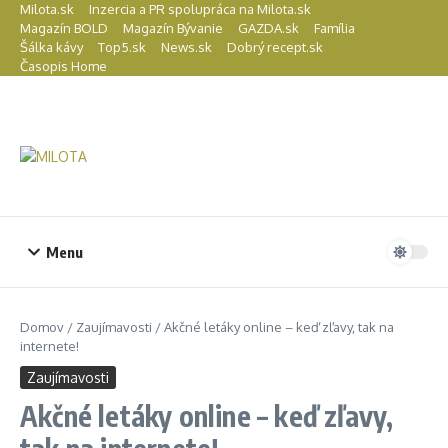
Preskočiť na obsah
Milota.sk
Inzercia a PR spolupráca na Milota.sk
Magazín BOLD
Magazín Bývanie
GAZDA.sk
Família
Šálka kávy
Top5.sk
News.sk
Dobrý recept.sk
Časopis Home
Menu
Domov
/
Zaujímavosti
/
Akčné letáky online – keď zľavy, tak na
internete!
Zaujímavosti
Akčné letáky online – keď zľavy,