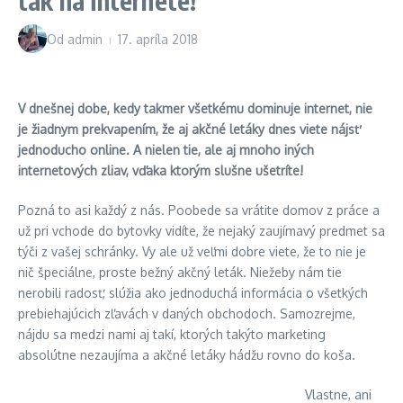
tak na internete!
Od
admin
17. apríla 2018
V dnešnej dobe, kedy takmer všetkému dominuje internet, nie
je žiadnym prekvapením, že aj akčné letáky dnes viete nájsť
jednoducho online. A nielen tie, ale aj mnoho iných
internetových zliav, vďaka ktorým slušne ušetríte!
Pozná to asi každý z nás. Poobede sa vrátite domov z práce a
už pri vchode do bytovky vidíte, že nejaký zaujímavý predmet sa
týči z vašej schránky. Vy ale už veľmi dobre viete, že to nie je
nič špeciálne, proste bežný akčný leták. Niežeby nám tie
nerobili radosť, slúžia ako jednoduchá informácia o všetkých
prebiehajúcich zľavách v daných obchodoch. Samozrejme,
nájdu sa medzi nami aj takí, ktorých takýto marketing
absolútne nezaujíma a akčné letáky hádžu rovno do koša.
Vlastne, ani