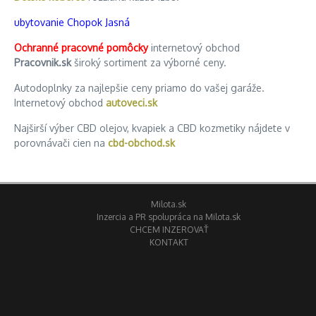
ubytovanie Chopok Jasná
Ochranné pracovné pomôcky
internetový obchod
Pracovnik.sk
široký sortiment za výborné ceny.
Autodoplnky za najlepšie ceny priamo do vašej garáže.
Internetový obchod
autoveci.sk
Najširší výber CBD olejov, kvapiek a CBD kozmetiky nájdete v
porovnávači cien na
cbd-obchod.sk
Milota.sk
Inzercia a PR spolupráca na Milota.sk
CHCEM INZEROVAŤ
KONTAKT