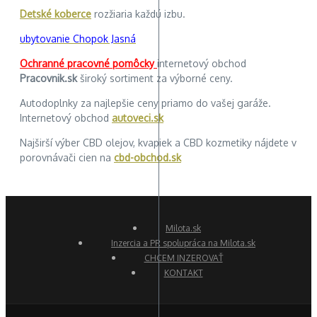
Detské koberce
rozžiaria každú izbu.
ubytovanie Chopok Jasná
Ochranné pracovné pomôcky
internetový obchod
Pracovnik.sk
široký sortiment za výborné ceny.
Autodoplnky za najlepšie ceny priamo do vašej garáže.
Internetový obchod
autoveci.sk
Najširší výber CBD olejov, kvapiek a CBD kozmetiky nájdete v
porovnávači cien na
cbd-obchod.sk
Milota.sk
Inzercia a PR spolupráca na Milota.sk
CHCEM INZEROVAŤ
KONTAKT