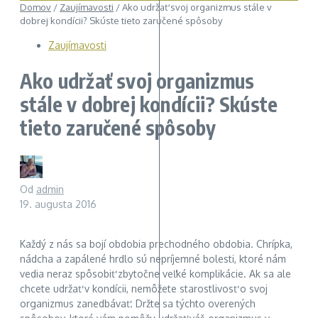
Domov
/
Zaujímavosti
/
Ako udržať svoj organizmus stále v
dobrej kondícii? Skúste tieto zaručené spôsoby
Zaujímavosti
Ako udržať svoj organizmus
stále v dobrej kondícii? Skúste
tieto zaručené spôsoby
Od
admin
19. augusta 2016
Každý z nás sa bojí obdobia prechodného obdobia. Chrípka,
nádcha a zapálené hrdlo sú nepríjemné bolesti, ktoré nám
vedia neraz spôsobiť zbytočne veľké komplikácie. Ak sa ale
chcete udržať v kondícii, nemôžete starostlivosť o svoj
organizmus zanedbávať. Držte sa týchto overených