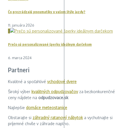
Čo prezrádzajú pneumatiky o vašom štýle jazdy?
11. januára 2026
3
Prečo sú personalizované šperky ideálnym darčekom
6. marca 2024
Partneri
Kvalitné a spoľahlivé
vchodové dvere
Široký výber
kvalitných odpudzovačov
za bezkonkurenčné
ceny nájdete na
odpudzovace.sk
Najlepšie
domáce meteostanice
Obstarajte si
záhradný ratanový nábytok
a vychutnajte si
príjemné chvíle v záhrade naplno.