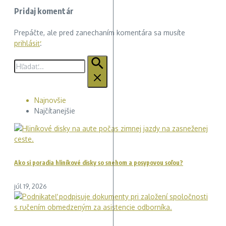
Pridaj komentár
Prepáčte, ale pred zanechaním komentára sa musíte
prihlásiť
.
Hľadať:
Najnovšie
Najčítanejšie
Ako si poradia hliníkové disky so snehom a posypovou soľou?
júl 19, 2026