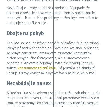
Nezabúdajte – vždy sa oblečte poriadne. V prípade, že
podceníte počasie, hrozí vám okrem chrípky nachladnutie
močových ciest a u žien problémy so ženskými vecami. A to
veru príjemné určite nie je.
Dbajte na pohyb
Ten, kto sa nebude hýbať, nemôže očakávať, že bude zdravý.
Pohyb pôsobí blahodárne na srdce a na svalstvo. V prípade,
že pohyb zanedbáte, hrozia vám zdravotné komplikácie
nielen pohybového ústrojenstva, ale aj srdcovocievne
ochorenia. Ak vám kilogramy naviac znemožňujú pohyb,
skúste
konzumovať zelenú kávu
. Tá pomáha pri chudnutí,
udržuje zdravý krvný tlak a vyrovnáva hladinu cukru v krvi.
Nezabúdajte na sex
Aj keď na túto súčasť života sa dá len ťažko zabudnúť, mnohí
mu predsa len nevenujú dostatočnú pozornosť. Vedeli ste o
tom, že pravidelný sex pomáha udržať sa v kondícii? Veru, je