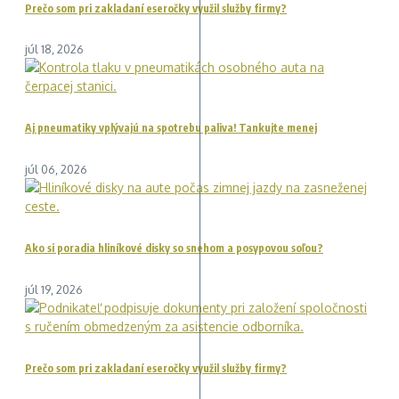
Prečo som pri zakladaní eseročky využil služby firmy?
júl 18, 2026
Aj pneumatiky vplývajú na spotrebu paliva! Tankujte menej
júl 06, 2026
Ako si poradia hliníkové disky so snehom a posypovou soľou?
júl 19, 2026
Prečo som pri zakladaní eseročky využil služby firmy?