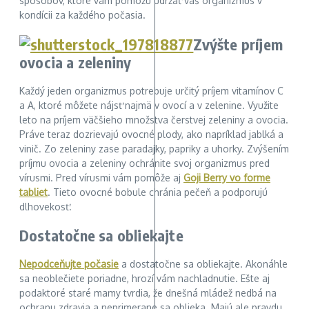
spôsobov, ktoré vám pomôžu udržať váš organizmus v
kondícii za každého počasia.
Zvýšte príjem
ovocia a zeleniny
Každý jeden organizmus potrebuje určitý príjem vitamínov C
a A, ktoré môžete nájsť najmä v ovocí a v zelenine. Využite
leto na príjem väčšieho množstva čerstvej zeleniny a ovocia.
Práve teraz dozrievajú ovocné plody, ako napríklad jablká a
vinič. Zo zeleniny zase paradajky, papriky a uhorky. Zvýšením
príjmu ovocia a zeleniny ochránite svoj organizmus pred
vírusmi. Pred vírusmi vám pomôže aj
Goji Berry vo forme
tabliet
. Tieto ovocné bobule chránia pečeň a podporujú
dlhovekosť.
Dostato
čne sa obliekajte
Nepodceňujte počasie
a dostatočne sa obliekajte. Akonáhle
sa neoblečiete poriadne, hrozí vám nachladnutie. Ešte aj
podaktoré staré mamy tvrdia, že dnešná mládež nedbá na
ochranu zdravia a neprimerane sa oblieka. Majú ale pravdu.