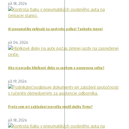
júl 18, 2026
Aj pneumatiky vplývajú na spotrebu paliva! Tankujte menej
júl 06, 2026
Ako si poradia hliníkové disky so snehom a posypovou soľou?
júl 19, 2026
Prečo som pri zakladaní eseročky využil služby firmy?
júl 18, 2026