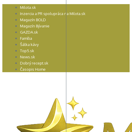
Preskočiť
Milota.sk
na
Inzercia a PR spolupráca na Milota.sk
obsah
Magazín BOLD
Magazín Bývanie
GAZDA.sk
Família
Šálka kávy
Top5.sk
News.sk
Dobrý recept.sk
Časopis Home