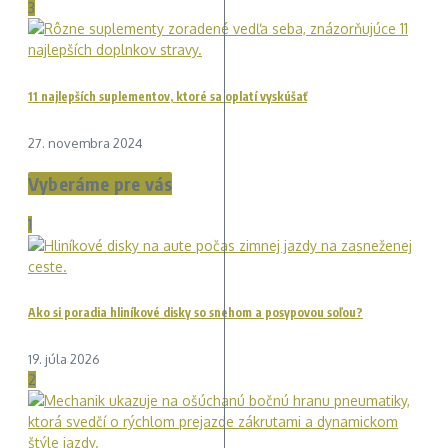
3
11 najlepších suplementov, ktoré sa oplatí vyskúšať
27. novembra 2024
Vyberáme pre vás
1
Ako si poradia hliníkové disky so snehom a posypovou soľou?
19. júla 2026
2