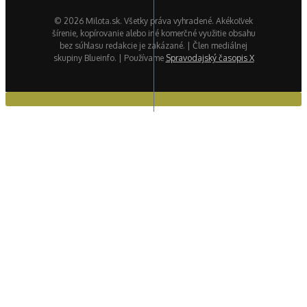
© 2026 Milota.sk. Všetky práva vyhradené. Akékoľvek
šírenie, kopírovanie alebo iné komerčné využitie obsahu
bez súhlasu redakcie je zakázané. | Člen mediálnej
skupiny Blueinfo. | Používame
Spravodajský časopis X