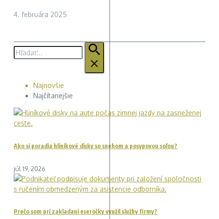
4. februára 2025
Hľadať:
Najnovšie
Najčítanejšie
Ako si poradia hliníkové disky so snehom a posypovou soľou?
júl 19, 2026
Prečo som pri zakladaní eseročky využil služby firmy?