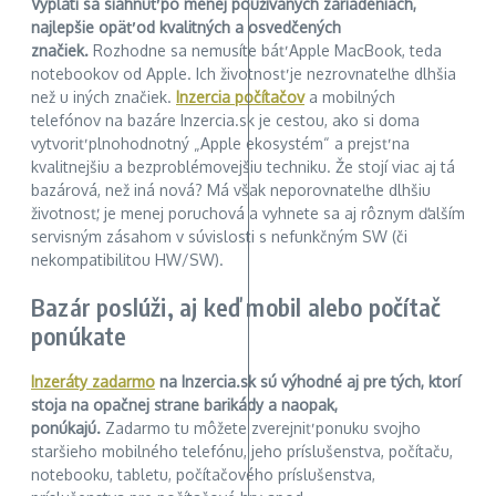
Vyplatí sa siahnuť po menej používaných zariadeniach,
najlepšie opäť od kvalitných a osvedčených
značiek.
Rozhodne sa nemusíte báť Apple MacBook, teda
notebookov od Apple. Ich životnosť je nezrovnateľne dlhšia
než u iných značiek.
Inzercia počítačov
a mobilných
telefónov na bazáre Inzercia.sk je cestou, ako si doma
vytvoriť plnohodnotný „Apple ekosystém“ a prejsť na
kvalitnejšiu a bezproblémovejšiu techniku. Že stojí viac aj tá
bazárová, než iná nová? Má však neporovnateľne dlhšiu
životnosť, je menej poruchová a vyhnete sa aj rôznym ďalším
servisným zásahom v súvislosti s nefunkčným SW (či
nekompatibilitou HW/SW).
Bazár poslúži, aj keď mobil alebo počítač
ponúkate
Inzeráty zadarmo
na Inzercia.sk sú výhodné aj pre tých, ktorí
stoja na opačnej strane barikády a naopak,
ponúkajú.
Zadarmo tu môžete zverejniť ponuku svojho
staršieho mobilného telefónu, jeho príslušenstva, počítaču,
notebooku, tabletu, počítačového príslušenstva,