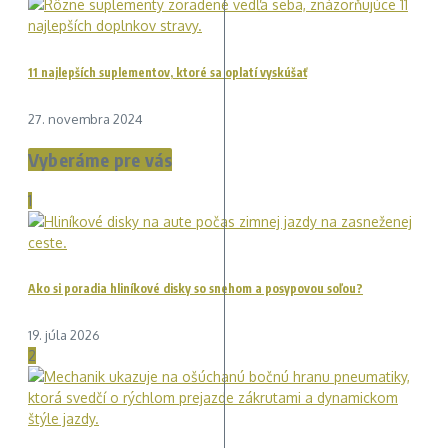
11 najlepších suplementov, ktoré sa oplatí vyskúšať
27. novembra 2024
Vyberáme pre vás
1
Ako si poradia hliníkové disky so snehom a posypovou soľou?
19. júla 2026
2