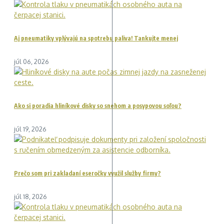
Aj pneumatiky vplývajú na spotrebu paliva! Tankujte menej
júl 06, 2026
Ako si poradia hliníkové disky so snehom a posypovou soľou?
júl 19, 2026
Prečo som pri zakladaní eseročky využil služby firmy?
júl 18, 2026