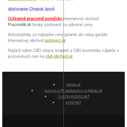
ubytovanie Chopok Jasná
Ochranné pracovné pomôcky
internetový obchod
Pracovnik.sk
široký sortiment za výborné ceny.
Autodoplnky za najlepšie ceny priamo do vašej garáže.
Internetový obchod
autoveci.sk
Najširší výber CBD olejov, kvapiek a CBD kozmetiky nájdete v
porovnávači cien na
cbd-obchod.sk
Milota.sk
Inzercia a PR spolupráca na Milota.sk
CHCEM INZEROVAŤ
KONTAKT