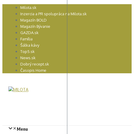
Preskočiť
Milota.sk
na
Inzercia a PR spolupráca na Milota.sk
obsah
Magazín BOLD
Magazín Bývanie
GAZDA.sk
Família
Šálka kávy
Top5.sk
News.sk
Dobrý recept.sk
Časopis Home
Menu