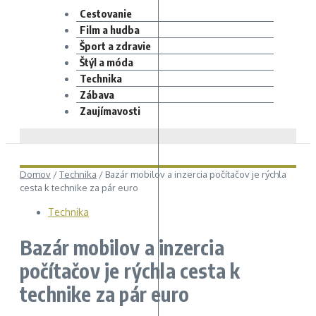
Cestovanie
Film a hudba
Šport a zdravie
Štýl a móda
Technika
Zábava
Zaujímavosti
Domov
/
Technika
/
Bazár mobilov a inzercia počítačov je rýchla
cesta k technike za pár euro
Technika
Bazár mobilov a inzercia
počítačov je rýchla cesta k
technike za pár euro