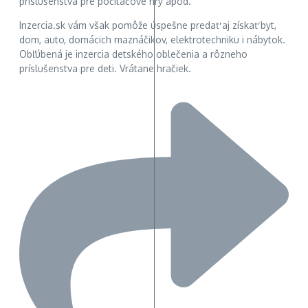
príslušenstva pre počítačové hry apod.
Inzercia.sk vám však pomôže úspešne predať aj získať byt,
dom, auto, domácich maznáčikov, elektrotechniku i nábytok.
Obľúbená je inzercia detského oblečenia a rôzneho
príslušenstva pre deti. Vrátane hračiek.