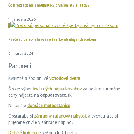
Čo prezrádzajú pneumatiky o vašom štýle jazdy?
11. januára 2026
3
Prečo sú personalizované šperky ideálnym darčekom
6. marca 2024
Partneri
Kvalitné a spoľahlivé
vchodové dvere
Široký výber
kvalitných odpudzovačov
za bezkonkurenčné
ceny nájdete na
odpudzovace.sk
Najlepšie
domáce meteostanice
Obstarajte si
záhradný ratanový nábytok
a vychutnajte si
príjemné chvíle v záhrade naplno.
Detské koberce
rozžiaria každú izbu.