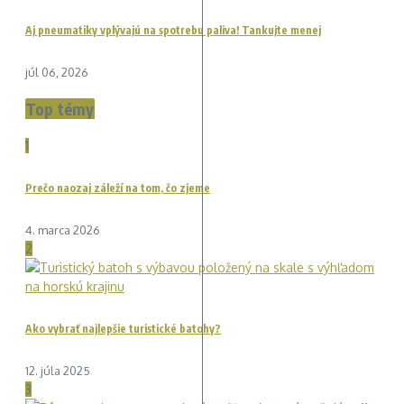
Aj pneumatiky vplývajú na spotrebu paliva! Tankujte menej
júl 06, 2026
Top témy
1
Prečo naozaj záleží na tom, čo zjeme
4. marca 2026
2
Ako vybrať najlepšie turistické batohy?
12. júla 2025
3