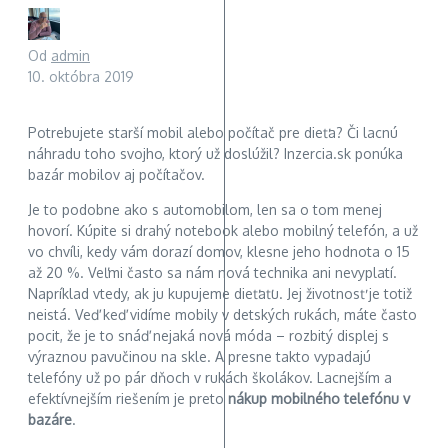
Od
admin
10. októbra 2019
Potrebujete starší mobil alebo počítač pre dieťa? Či lacnú
náhradu toho svojho, ktorý už doslúžil? Inzercia.sk ponúka
bazár mobilov aj počítačov.
Je to podobne ako s automobilom, len sa o tom menej
hovorí. Kúpite si drahý notebook alebo mobilný telefón, a už
vo chvíli, kedy vám dorazí domov, klesne jeho hodnota o 15
až 20 %. Veľmi často sa nám nová technika ani nevyplatí.
Napríklad vtedy, ak ju kupujeme dieťaťu. Jej životnosť je totiž
neistá. Veď keď vidíme mobily v detských rukách, máte často
pocit, že je to snáď nejaká nová móda – rozbitý displej s
výraznou pavučinou na skle. A presne takto vypadajú
telefóny už po pár dňoch v rukách školákov. Lacnejším a
efektívnejším riešením je preto
nákup mobilného telefónu v
bazáre
.