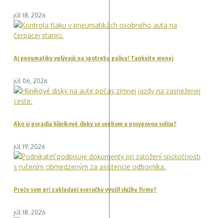
júl 18, 2026
Aj pneumatiky vplývajú na spotrebu paliva! Tankujte menej
júl 06, 2026
Ako si poradia hliníkové disky so snehom a posypovou soľou?
júl 19, 2026
Prečo som pri zakladaní eseročky využil služby firmy?
júl 18, 2026