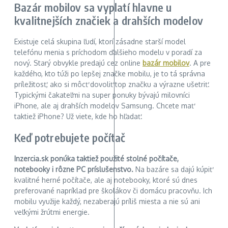
Bazár mobilov sa vyplatí hlavne u
kvalitnejších značiek a drahších modelov
Existuje celá skupina ľudí, ktorí zásadne starší model
telefónu menia s príchodom ďalšieho modelu v poradí za
nový. Starý obvykle predajú cez online
bazár mobilov
. A pre
každého, kto túži po lepšej značke mobilu, je to tá správna
príležitosť, ako si môcť dovoliť top značku a výrazne ušetriť.
Typickými čakateľmi na super ponuky bývajú milovníci
iPhone, ale aj drahších modelov Samsung. Chcete mať
taktiež iPhone? Už viete, kde ho hľadať.
Keď potrebujete počítač
Inzercia.sk ponúka taktiež použité stolné počítače,
notebooky i rôzne PC príslušenstvo.
Na bazáre sa dajú kúpiť
kvalitné herné počítače, ale aj notebooky, ktoré sú dnes
preferované napríklad pre školákov či domácu pracovňu. Ich
mobilu využije každý, nezaberajú príliš miesta a nie sú ani
veľkými žrútmi energie.