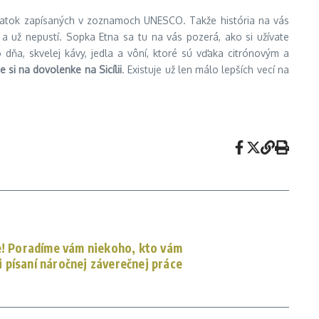
pamiatok zapísaných v zoznamoch UNESCO. Takže história na vás
 a už nepustí. Sopka Etna sa tu na vás pozerá, ako si užívate
ňa, skvelej kávy, jedla a vôní, ktoré sú vďaka citrónovým a
 si na dovolenke na Sicílii
. Existuje už len málo lepších vecí na
te! Poradíme vám niekoho, kto vám
 písaní náročnej záverečnej práce