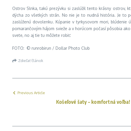
Ostrov Slnka, takú prezývku si zaslúžil tento krásny ostrov,
dýcha zo všetkých strán. No nie je to nudná história. Je to 
zaslúženú dovolenku. Kúpanie v tyrkysovom mori, blúdenie ú
pomarančovým hájom svieže a v horúcom počasí pôsobia ako bal
svete, no aj tie tu môžete robiť.
FOTO: © runrobirun / Dollar Photo Club
Zdieľať článok
Previous Article
Košeľové šaty – komfortná voľba!