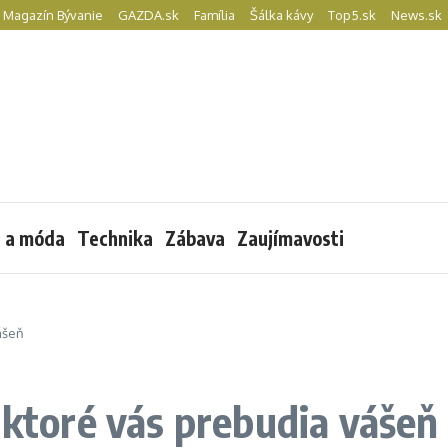
Magazín Bývanie
GAZDA.sk
Família
Šálka kávy
Top5.sk
News.sk
l a móda
Technika
Zábava
Zaujímavosti
ášeň
 ktoré vás prebudia vášeň