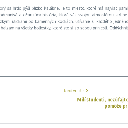
 ktorý sa hrdo pýši blízko Kalábrie. Je to miesto, ktoré má najviac 
podmanivá a očarujúca história, ktorá vás svojou atmosférou strhne
zkymi uličkami po kamenných kockách, užívanie si každého jedného d
zam na všetky boliestky, ktoré ste si so sebou priniesli.
Oddýchnite
Next Article
Milí študenti, nezúfaj
pomôže pri