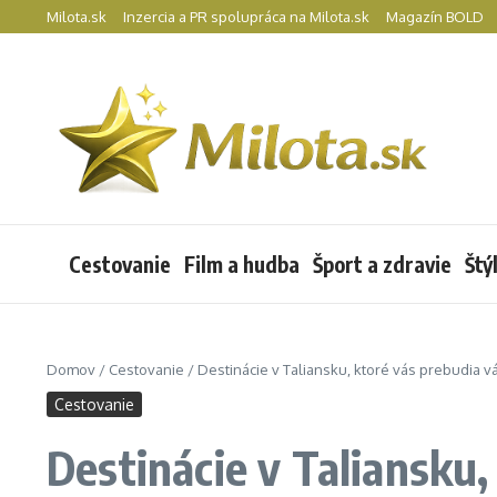
Preskočiť na obsah
Milota.sk
Inzercia a PR spolupráca na Milota.sk
Magazín BOLD
Cestovanie
Film a hudba
Šport a zdravie
Štý
Domov
/
Cestovanie
/
Destinácie v Taliansku, ktoré vás prebudia v
Cestovanie
Destinácie v Taliansku,