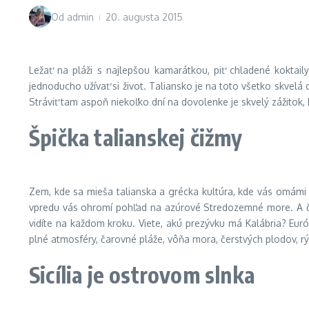
Od
admin
20. augusta 2015
Ležať na pláži s najlepšou kamarátkou, piť chladené koktaily
jednoducho užívať si život. Taliansko je na toto všetko skvelá d
Stráviť tam aspoň niekoľko dní na dovolenke je skvelý zážitok, k
Špička talianskej čižmy
Zem, kde sa mieša talianska a grécka kultúra, kde vás omámi 
vpredu vás ohromí pohľad na azúrové Stredozemné more. A čím 
vidíte na každom kroku. Viete, akú prezývku má Kalábria? Euró
plné atmosféry, čarovné pláže, vôňa mora, čerstvých plodov, rý
Sicília je ostrovom slnka