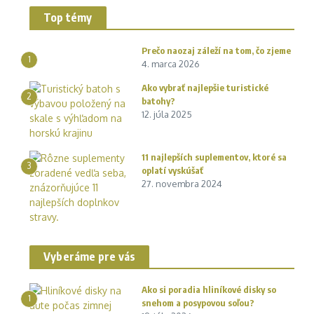
Top témy
Prečo naozaj záleží na tom, čo zjeme
1
4. marca 2026
Ako vybrať najlepšie turistické
2
batohy?
12. júla 2025
11 najlepších suplementov, ktoré sa
3
oplatí vyskúšať
27. novembra 2024
Vyberáme pre vás
Ako si poradia hliníkové disky so
1
snehom a posypovou soľou?