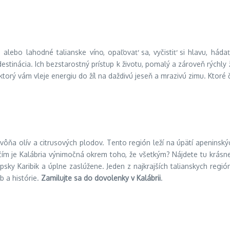
 alebo lahodné talianske víno, opaľovať sa, vyčistiť si hlavu, hád
estinácia. Ich bezstarostný prístup k životu, pomalý a zároveň rýchly ži
torý vám vleje energiu do žíl na daždivú jeseň a mrazivú zimu. Ktoré č
vôňa olív a citrusových plodov. Tento región leží na úpätí apeninsk
je Kalábria výnimočná okrem toho, že všetkým? Nájdete tu krásne ant
psky Karibik a úplne zaslúžene. Jeden z najkrajších talianskych regió
b a histórie.
Zamilujte sa do dovolenky v Kalábrii
.