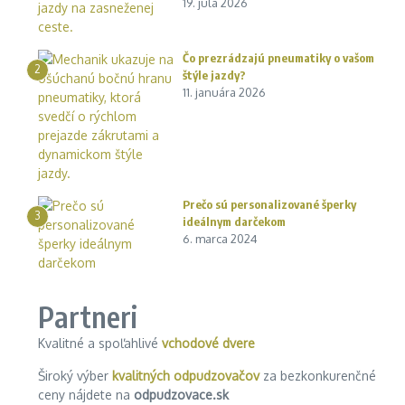
19. júla 2026
Čo prezrádzajú pneumatiky o vašom
2
štýle jazdy?
11. januára 2026
Prečo sú personalizované šperky
3
ideálnym darčekom
6. marca 2024
Partneri
Kvalitné a spoľahlivé
vchodové dvere
Široký výber
kvalitných odpudzovačov
za bezkonkurenčné
ceny nájdete na
odpudzovace.sk