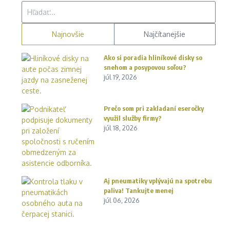
Hľadať:
Najnovšie
Najčítanejšie
Ako si poradia hliníkové disky so
snehom a posypovou soľou?
júl 19, 2026
Prečo som pri zakladaní eseročky
využil služby firmy?
júl 18, 2026
Aj pneumatiky vplývajú na spotrebu
paliva! Tankujte menej
júl 06, 2026