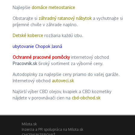
Najlepšie
domáce meteostanice
Obstarajte si
záhradný ratanový nábytok
a vychutnajte si
príjemné chvíle v záhrade naplno.
Detské koberce
rozžiaria každú izbu.
ubytovanie Chopok Jasná
Ochranné pracovné pomôcky
internetový obchod
Pracovnik.sk
široký sortiment za výborné ceny.
Autodoplnky za najlepšie ceny priamo do vašej garáže.
Internetový obchod
autoveci.sk
Najširší výber CBD olejov, kvapiek a CBD kozmetiky
nájdete v porovnávači cien na
cbd-obchod.sk
Milota.sk
Inzercia a PR spolupráca na Milota.sk
CHCEM INZEROVAŤ