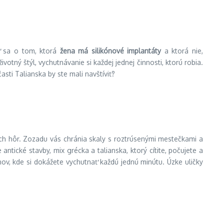
ať sa o tom, ktorá
žena má silikónové implantáty
a ktorá nie,
votný štýl, vychutnávanie si každej jednej činnosti, ktorú robia.
asti Talianska by ste mali navštíviť?
ých hôr. Zozadu vás chránia skaly s roztrúsenými mestečkami a
ické stavby, mix grécka a talianska, ktorý cítite, počujete a
nov, kde si dokážete vychutnať každú jednú minútu. Úzke uličky