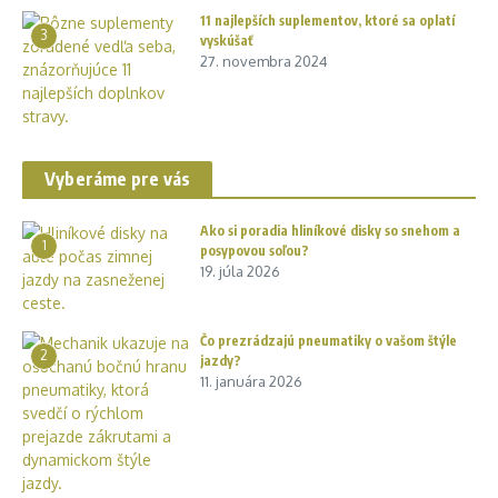
11 najlepších suplementov, ktoré sa oplatí
3
vyskúšať
27. novembra 2024
Vyberáme pre vás
Ako si poradia hliníkové disky so snehom a
1
posypovou soľou?
19. júla 2026
Čo prezrádzajú pneumatiky o vašom štýle
2
jazdy?
11. januára 2026