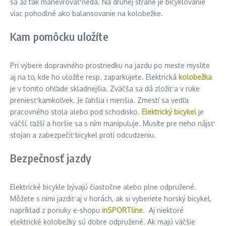
sa až tak manévrovať nedá. Na druhej strane je bicyklovanie
viac pohodlné ako balansovanie na kolobežke.
Kam pomôcku uložíte
Pri výbere dopravného prostriedku na jazdu po meste myslite
aj na to, kde ho uložíte resp. zaparkujete. Elektrická
kolobežka
je v tomto ohľade skladnejšia. Zväčša sa dá zložiť a v ruke
preniesť kamkoľvek. Je ľahšia i menšia. Zmestí sa vedľa
pracovného stola alebo pod schodisko.
Elektrický bicykel
je
väčší, ťažší a horšie sa s ním manipuluje. Musíte pre neho nájsť
stojan a zabezpečiť bicykel proti odcudzeniu.
Bezpečnosť jazdy
Elektrické bicykle bývajú čiastočne alebo plne odpružené.
Môžete s nimi jazdiť aj v horách, ak si vyberiete horský bicykel,
napríklad z ponuky e-shopu
inSPORTline
. Aj niektoré
elektrické kolobežky sú dobre odpružené. Ak majú väčšie