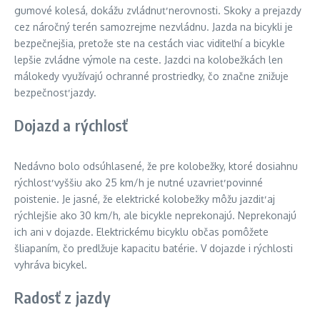
gumové kolesá, dokážu zvládnuť nerovnosti. Skoky a prejazdy
cez náročný terén samozrejme nezvládnu. Jazda na bicykli je
bezpečnejšia, pretože ste na cestách viac viditeľní a bicykle
lepšie zvládne výmole na ceste. Jazdci na kolobežkách len
málokedy využívajú ochranné prostriedky, čo značne znižuje
bezpečnosť jazdy.
Dojazd a rýchlosť
Nedávno bolo odsúhlasené, že pre kolobežky, ktoré dosiahnu
rýchlosť vyššiu ako 25 km/h je nutné uzavrieť povinné
poistenie. Je jasné, že elektrické kolobežky môžu jazdiť aj
rýchlejšie ako 30 km/h, ale bicykle neprekonajú. Neprekonajú
ich ani v dojazde. Elektrickému bicyklu občas pomôžete
šliapaním, čo predlžuje kapacitu batérie. V dojazde i rýchlosti
vyhráva bicykel.
Radosť z jazdy