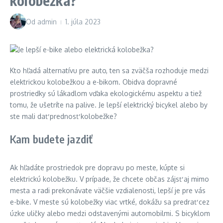
kolobežka?
Od
admin
1. júla 2023
Kto hľadá alternatívu pre auto, ten sa zväčša rozhoduje medzi
elektrickou kolobežkou a e-bikom. Obidva dopravné
prostriedky sú lákadlom vďaka ekologickému aspektu a tiež
tomu, že ušetríte na palive. Je lepší elektrický bicykel alebo by
ste mali dať prednosť kolobežke?
Kam budete jazdiť
Ak hľadáte prostriedok pre dopravu po meste, kúpte si
elektrickú kolobežku. V prípade, že chcete občas zájsť aj mimo
mesta a radi prekonávate väčšie vzdialenosti, lepší je pre vás
e-bike. V meste sú kolobežky viac vrtké, dokážu sa predrať cez
úzke uličky alebo medzi odstavenými automobilmi. S bicyklom