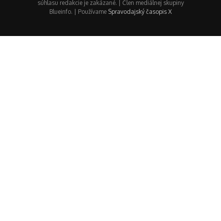
súhlasu redakcie je zakázané. | Člen mediálnej skupiny
Blueinfo. | Používame
Spravodajský časopis X