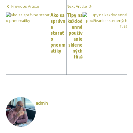
Previous Article
Next Article
Ako sa
Tipy na
správn
každod
e
enné
starať
použív
o
anie
pneum
sklene
atiky
ných
fliaš
admin