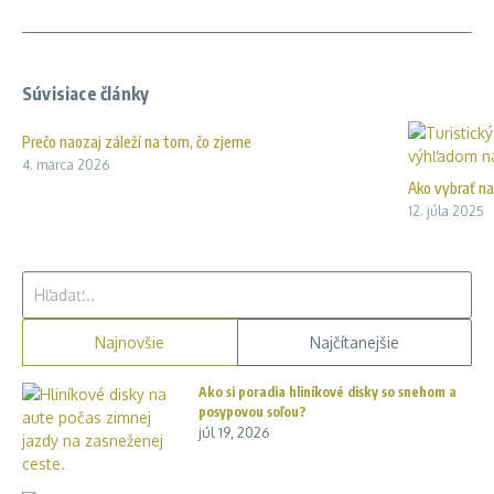
Súvisiace články
Prečo naozaj záleží na tom, čo zjeme
4. marca 2026
Ako vybrať na
12. júla 2025
Hľadať:
Najnovšie
Najčítanejšie
Ako si poradia hliníkové disky so snehom a
posypovou soľou?
júl 19, 2026