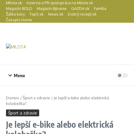
Preskočiť na obsah
Milota.sk
Inzercia a PR spolupráca na Milota.sk
Magazín BOLD
Magazín Bývanie
GAZDA.sk
Família
Šálka kávy
Top5.sk
News.sk
Dobrý recept.sk
Časopis Home
Menu
Domov
/
Šport a zdravie
/
Je lepší e-bike alebo elektrická
kolobežka?
Šport a zdravie
Je lepší e-bike alebo elektrická