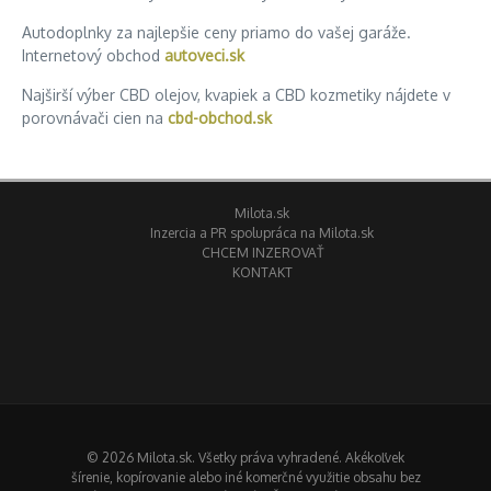
Autodoplnky za najlepšie ceny priamo do vašej garáže.
Internetový obchod
autoveci.sk
Najširší výber CBD olejov, kvapiek a CBD kozmetiky nájdete v
porovnávači cien na
cbd-obchod.sk
Milota.sk
Inzercia a PR spolupráca na Milota.sk
CHCEM INZEROVAŤ
KONTAKT
© 2026 Milota.sk. Všetky práva vyhradené. Akékoľvek
šírenie, kopírovanie alebo iné komerčné využitie obsahu bez