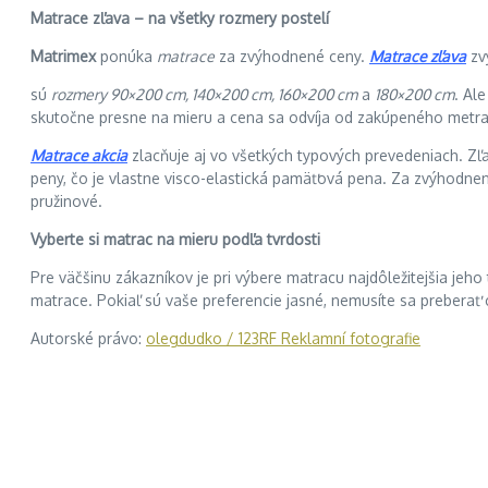
Matrace zľava – na všetky rozmery postelí
Matrimex
ponúka
matrace
za zvýhodnené ceny.
Matrace zľava
zvý
sú
rozmery 90×200 cm, 140×200 cm, 160×200 cm
a
180×200 cm
. Al
skutočne presne na mieru a cena sa odvíja od zakúpeného metr
Matrace akcia
zlacňuje aj vo všetkých typových prevedeniach. Zľa
peny, čo je vlastne visco-elastická pamäťová pena. Za zvýhodnenú
pružinové.
Vyberte si matrac na mieru podľa tvrdosti
Pre väčšinu zákazníkov je pri výbere matracu najdôležitejšia jeh
matrace. Pokiaľ sú vaše preferencie jasné, nemusíte sa preberať
Autorské právo:
olegdudko / 123RF Reklamní fotografie