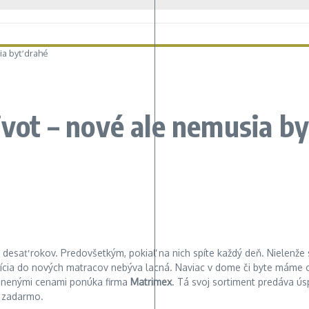
ia byť drahé
ivot – nové ale nemusia b
esať rokov. Predovšetkým, pokiaľ na nich spíte každý deň. Nielenže sa 
tícia do nových matracov nebýva lacná. Naviac v dome či byte máme o
nenými cenami ponúka firma
Matrimex
. Tá svoj sortiment predáva ús
 zadarmo.