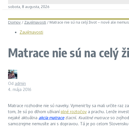
sobota, 8 augusta, 2026
Domov
/
Zaujímavosti
/
Matrace nie sú na celý život – nové ale nemus
Zaujímavosti
Matrace nie sú na celý ž
Od
admin
4. mája 2016
Matrace rozhodne nie sú naveky. Vymeniť by sa mali určite raz za d
tom, že sú po dlhom užívaní
plné roztočov
a prachu. Lenže inves
nejaké aktuálna
akcia matrace
zlacní.
Kvalitné matrace
so zvýhod
samozrejme nemusíte ani s dopravou. Tá je po celom Slovensku