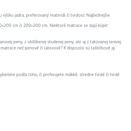
 výšku jadra, preferovaný materiál či tvrdosť. Najbežnejšie
 80×200 cm či 200×200 cm. Niektoré matrace se dajú kúpiť
vej peny, z obľúbenej studenej peny, ale aj z takzvanej lenivej
matrace než penové či latexové? K dispozícii sú taštičkové aj
yberiete podľa toho, či preferujete mäkké, stredne tvrdé či tvrdé