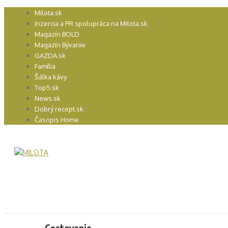
Preskočiť
Milota.sk
na
Inzercia a PR spolupráca na Milota.sk
obsah
Magazín BOLD
Magazín Bývanie
GAZDA.sk
Família
Šálka kávy
Top5.sk
News.sk
Dobrý recept.sk
Časopis Home