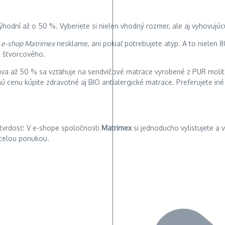
hodní až o 50 %. Vyberiete si nielen vhodný rozmer, ale aj vyhovujúcu
e
e-shop Matrimex
nesklame, ani pokiaľ potrebujete atyp. A to nielen
a štvorcového.
va až 50 % sa vzťahuje na sendvičové matrace vyrobené z PUR molitano
 cenu kúpite zdravotné aj BIO antialergické matrace. Preferujete iné 
o tvrdosť. V e-shope spoločnosti
Matrimex
si jednoducho vylistujete a v
 celou ponukou.