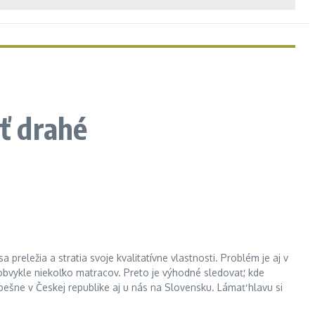
yť drahé
preležia a stratia svoje kvalitatívne vlastnosti. Problém je aj v
bvykle niekoľko matracov. Preto je výhodné sledovať, kde
pešne v Českej republike aj u nás na Slovensku. Lámať hlavu si