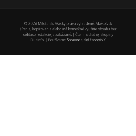
© 2026 Milota.sk. Všetky práva vyhradené. Akékoľvek
šírenie, kopírovanie alebo iné komerčné využitie obsahu bez
súhlasu redakcie je zakázané. | Člen mediálnej skupiny
Blueinfo. | Používame
Spravodajský časopis X