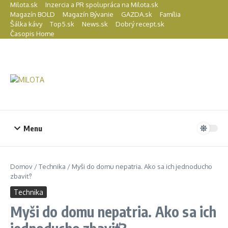
Preskočiť na obsah
Milota.sk
Inzercia a PR spolupráca na Milota.sk
Magazín BOLD
Magazín Bývanie
GAZDA.sk
Família
Šálka kávy
Top5.sk
News.sk
Dobrý recept.sk
Časopis Home
Menu
Domov
/
Technika
/
Myši do domu nepatria. Ako sa ich jednoducho
zbaviť?
Technika
Myši do domu nepatria. Ako sa ich