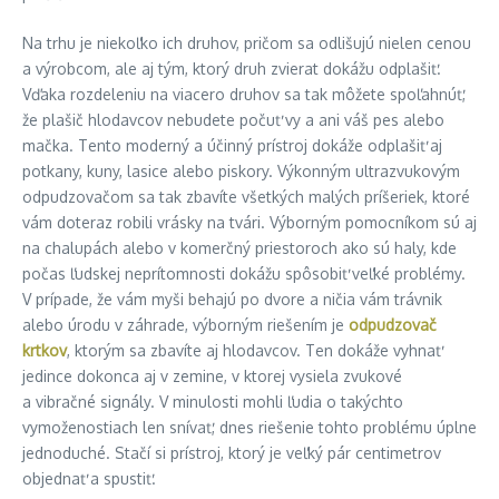
Na trhu je niekoľko ich druhov, pričom sa odlišujú nielen cenou
a výrobcom, ale aj tým, ktorý druh zvierat dokážu odplašiť.
Vďaka rozdeleniu na viacero druhov sa tak môžete spoľahnúť,
že plašič hlodavcov nebudete počuť vy a ani váš pes alebo
mačka. Tento moderný a účinný prístroj dokáže odplašiť aj
potkany, kuny, lasice alebo piskory. Výkonným ultrazvukovým
odpudzovačom sa tak zbavíte všetkých malých príšeriek, ktoré
vám doteraz robili vrásky na tvári. Výborným pomocníkom sú aj
na chalupách alebo v komerčný priestoroch ako sú haly, kde
počas ľudskej neprítomnosti dokážu spôsobiť veľké problémy.
V prípade, že vám myši behajú po dvore a ničia vám trávnik
alebo úrodu v záhrade, výborným riešením je
odpudzovač
krtkov
, ktorým sa zbavíte aj hlodavcov. Ten dokáže vyhnať
jedince dokonca aj v zemine, v ktorej vysiela zvukové
a vibračné signály. V minulosti mohli ľudia o takýchto
vymoženostiach len snívať, dnes riešenie tohto problému úplne
jednoduché. Stačí si prístroj, ktorý je veľký pár centimetrov
objednať a spustiť.