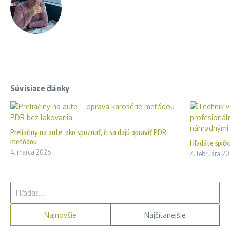
Súvisiace články
Preliačiny na aute: ako spoznať, či sa dajú opraviť PDR
metódou
Hľadáte špičk
4. marca 2026
4. februára 2
Hľadať:
Najnovšie
Najčítanejšie