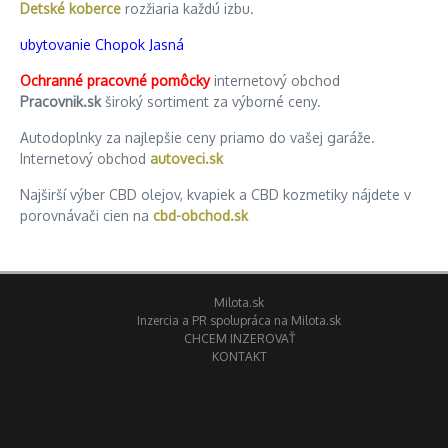
Detské koberce
rozžiaria každú izbu.
ubytovanie Chopok Jasná
Ochranné pracovné pomôcky
internetový obchod
Pracovnik.sk
široký sortiment za výborné ceny.
Autodoplnky za najlepšie ceny priamo do vašej garáže.
Internetový obchod
autoveci.sk
Najširší výber CBD olejov, kvapiek a CBD kozmetiky nájdete v
porovnávači cien na
cbd-obchod.sk
Milota.sk
Inzercia a PR spolupráca na Milota.sk
CHCEM INZEROVAŤ
KONTAKT