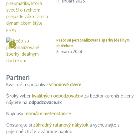
11. januára 2026
Prečo sú personalizované šperky ideálnym
3
darčekom
6. marca 2024
Partneri
Kvalitné a spoľahlivé
vchodové dvere
Široký výber
kvalitných odpudzovačov
za bezkonkurenčné ceny
nájdete na
odpudzovace.sk
Najlepšie
domáce meteostanice
Obstarajte si
záhradný ratanový nábytok
a vychutnajte si
príjemné chvíle v záhrade naplno.