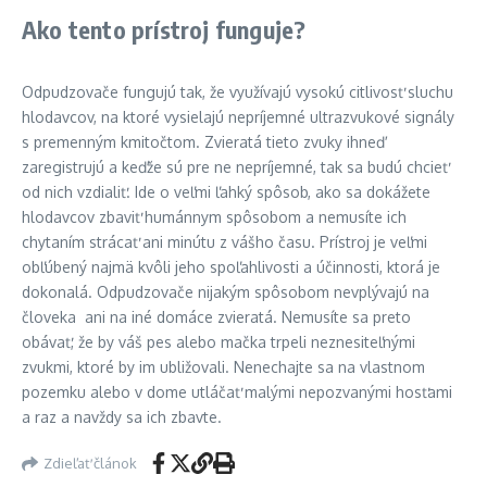
Ako tento prístroj funguje?
Odpudzovače fungujú tak, že využívajú vysokú citlivosť sluchu
hlodavcov, na ktoré vysielajú nepríjemné ultrazvukové signály
s premenným kmitočtom. Zvieratá tieto zvuky ihneď
zaregistrujú a keďže sú pre ne nepríjemné, tak sa budú chcieť
od nich vzdialiť. Ide o veľmi ľahký spôsob, ako sa dokážete
hlodavcov zbaviť humánnym spôsobom a nemusíte ich
chytaním strácať ani minútu z vášho času. Prístroj je veľmi
obľúbený najmä kvôli jeho spoľahlivosti a účinnosti, ktorá je
dokonalá. Odpudzovače nijakým spôsobom nevplývajú na
človeka ani na iné domáce zvieratá. Nemusíte sa preto
obávať, že by váš pes alebo mačka trpeli neznesiteľnými
zvukmi, ktoré by im ubližovali. Nenechajte sa na vlastnom
pozemku alebo v dome utláčať malými nepozvanými hosťami
a raz a navždy sa ich zbavte.
Zdieľať článok