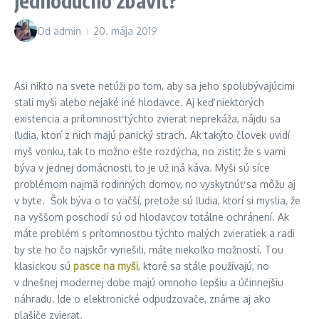
jednoducho zbaviť?
Od
admin
20. mája 2019
Asi nikto na svete netúži po tom, aby sa jeho spolubývajúcimi
stali myši alebo nejaké iné hlodavce. Aj keď niektorých
existencia a prítomnosť týchto zvierat neprekáža, nájdu sa
ľudia, ktorí z nich majú panický strach. Ak takýto človek uvidí
myš vonku, tak to možno ešte rozdýcha, no zistiť, že s vami
býva v jednej domácnosti, to je už iná káva. Myši sú síce
problémom najmä rodinných domov, no vyskytnúť sa môžu aj
v byte. Šok býva o to väčší, pretože sú ľudia, ktorí si myslia, že
na vyššom poschodí sú od hlodavcov totálne ochránení. Ak
máte problém s prítomnosťou týchto malých zvieratiek a radi
by ste ho čo najskôr vyriešili, máte niekoľko možností. Tou
klasickou sú
pasce na myši
, ktoré sa stále používajú, no
v dnešnej modernej dobe majú omnoho lepšiu a účinnejšiu
náhradu. Ide o elektronické odpudzovače, známe aj ako
plašiče zvierat.