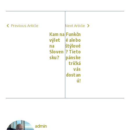
Previous Article
Next Article
Kam na
Funkčn
výlet
é alebo
na
štýlové
Sloven
? Tieto
sku?
pánske
tričká
vás
dostan
ú!
admin