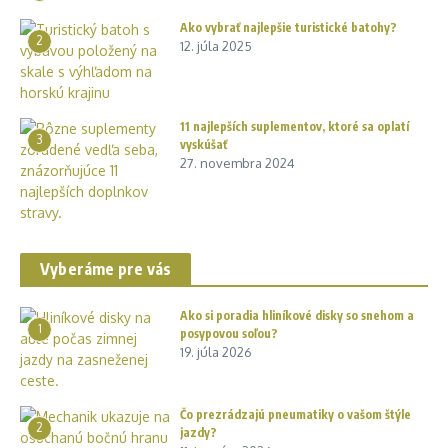
Ako vybrať najlepšie turistické batohy?
2
12. júla 2025
11 najlepších suplementov, ktoré sa oplatí
3
vyskúšať
27. novembra 2024
Vyberáme pre vás
Ako si poradia hliníkové disky so snehom a
1
posypovou soľou?
19. júla 2026
Čo prezrádzajú pneumatiky o vašom štýle
2
jazdy?