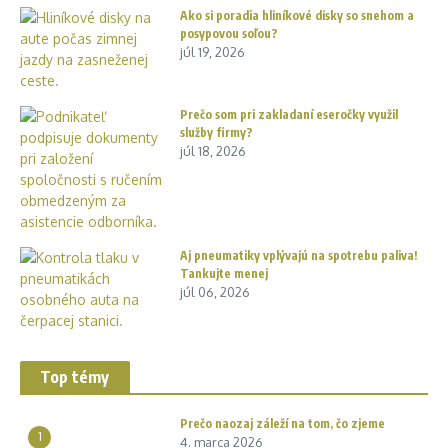
Ako si poradia hliníkové disky so snehom a
posypovou soľou?
júl 19, 2026
Prečo som pri zakladaní eseročky využil
služby firmy?
júl 18, 2026
Aj pneumatiky vplývajú na spotrebu paliva!
Tankujte menej
júl 06, 2026
Top témy
Prečo naozaj záleží na tom, čo zjeme
1
4. marca 2026