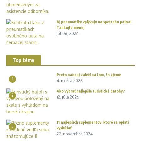
Aj pneumatiky vplývajú na spotrebu paliva!
Tankujte menej
júl 06, 2026
Top témy
Prečo naozaj záleží na tom, čo zjeme
1
4. marca 2026
Ako vybrať najlepšie turistické batohy?
2
12. júla 2025
11 najlepších suplementov, ktoré sa oplatí
3
vyskúšať
27. novembra 2024