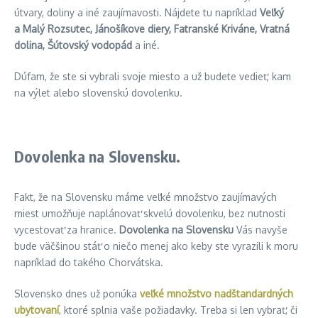
útvary, doliny a iné zaujímavosti. Nájdete tu napríklad
Veľký
a Malý Rozsutec, Jánošíkove diery, Fatranské Kriváne, Vratná
dolina, Šútovský vodopád
a iné.
Dúfam, že ste si vybrali svoje miesto a už budete vedieť, kam
na výlet alebo slovenskú dovolenku.
Dovolenka na Slovensku.
Fakt, že na Slovensku máme veľké množstvo zaujímavých
miest umožňuje naplánovať skvelú dovolenku, bez nutnosti
vycestovať za hranice.
Dovolenka na Slovensku
Vás navyše
bude väčšinou stáť o niečo menej ako keby ste vyrazili k moru
napríklad do takého Chorvátska.
Slovensko dnes už ponúka
veľké množstvo nadštandardných
ubytovaní
, ktoré splnia vaše požiadavky. Treba si len vybrať, či