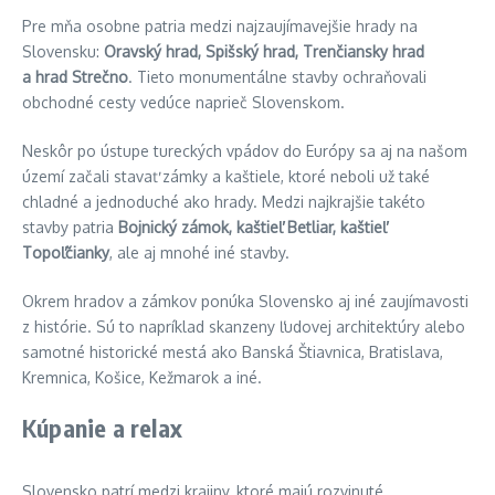
Pre mňa osobne patria medzi najzaujímavejšie hrady na
Slovensku:
Oravský hrad, Spišský hrad, Trenčiansky hrad
a hrad Strečno
. Tieto monumentálne stavby ochraňovali
obchodné cesty vedúce naprieč Slovenskom.
Neskôr po ústupe tureckých vpádov do Európy sa aj na našom
území začali stavať zámky a kaštiele, ktoré neboli už také
chladné a jednoduché ako hrady. Medzi najkrajšie takéto
stavby patria
Bojnický zámok, kaštieľ Betliar, kaštieľ
Topoľčianky
, ale aj mnohé iné stavby.
Okrem hradov a zámkov ponúka Slovensko aj iné zaujímavosti
z histórie. Sú to napríklad skanzeny ľudovej architektúry alebo
samotné historické mestá ako Banská Štiavnica, Bratislava,
Kremnica, Košice, Kežmarok a iné.
Kúpanie a relax
Slovensko patrí medzi krajiny, ktoré majú rozvinuté