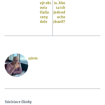
výrobc
ia. Ako
ovia
sa ich
tlačia
jednod
ceny
ucho
dole
zbaviť?
admin
Súvisiace články