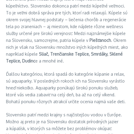
kúpeľníctvo. Slovensko dokonca patrí medzi kúpeľné veľmoci.
To je veľmi dobrá správa pre tých, ktorí radi relaxujú. Kúpele sú
okrem svojej hlavnej podstaty – liečenia chorôb a regenerácie
tela po zraneniach – aj miestom, kde nájdete rôzne wellness
služby určené pre širokú verejnosť. Medzi najznámejšie kúpele
na Slovensku, samozrejme, patria kúpele v
Piešťanoch
. Okrem
nich je však na Slovensku množstvo iných kúpeľných miest, ako
napríklad kúpele
Sliač, Trenčianske Teplice, Smrdáky, Sklené
Teplice, Dudinc
e a mnohé iné.
Ďalšou kategóriou, ktorá spadá do kategórie kúpanie a relax,
sú aquaparky. V posledných rokoch ich na Slovensku vyrástlo
hneď niekoľko. Aquaparky ponúkajú širokú ponuku služieb,
ktoré vás vedia zabaviť na celý deň, ba až na celý víkend.
Bohatú ponuku rôznych atrakcií určite ocenia najmä vaše deti.
Slovensko patrí medzi krajiny s najčistejšou vodou v Európe.
Možno aj preto je na Slovensku dostatok prírodných jazier
a kúpalísk, v ktorých sa môžete bez problémov okúpať.