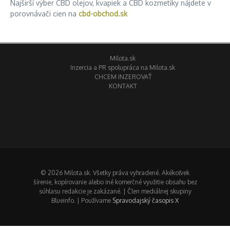
Najširší výber CBD olejov, kvapiek a CBD kozmetiky nájdete v
porovnávači cien na
cbd-obchod.sk
Milota.sk
Inzercia a PR spolupráca na Milota.sk
CHCEM INZEROVAŤ
KONTAKT
© 2026 Milota.sk. Všetky práva vyhradené. Akékoľvek
šírenie, kopírovanie alebo iné komerčné využitie obsahu bez
súhlasu redakcie je zakázané. | Člen mediálnej skupiny
Blueinfo. | Používame
Spravodajský časopis X