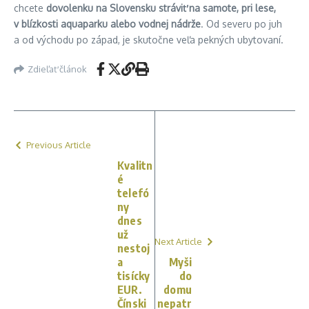
chcete
dovolenku na Slovensku stráviť na samote, pri lese,
v blízkosti aquaparku alebo vodnej nádrže
. Od severu po juh
a od východu po západ, je skutočne veľa pekných ubytovaní.
Zdieľať článok
Previous Article
Kvalitn
é
telefó
ny
dnes
už
Next Article
nestoj
a
Myši
tisícky
do
EUR.
domu
Čínski
nepatr