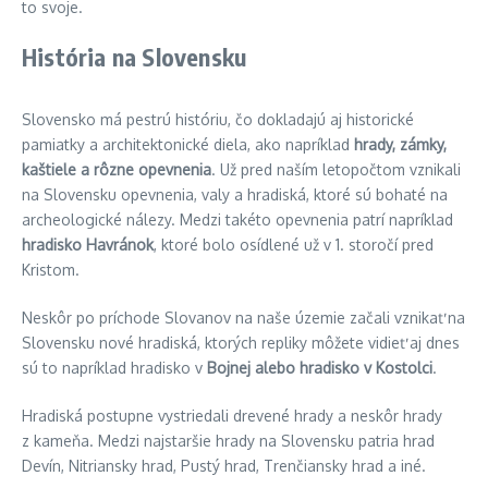
to svoje.
História na Slovensku
Slovensko má pestrú históriu, čo dokladajú aj historické
pamiatky a architektonické diela, ako napríklad
hrady, zámky,
kaštiele a rôzne opevnenia
. Už pred naším letopočtom vznikali
na Slovensku opevnenia, valy a hradiská, ktoré sú bohaté na
archeologické nálezy. Medzi takéto opevnenia patrí napríklad
hradisko Havránok
, ktoré bolo osídlené už v 1. storočí pred
Kristom.
Neskôr po príchode Slovanov na naše územie začali vznikať na
Slovensku nové hradiská, ktorých repliky môžete vidieť aj dnes
sú to napríklad hradisko v
Bojnej alebo hradisko v Kostolci
.
Hradiská postupne vystriedali drevené hrady a neskôr hrady
z kameňa. Medzi najstaršie hrady na Slovensku patria hrad
Devín, Nitriansky hrad, Pustý hrad, Trenčiansky hrad a iné.