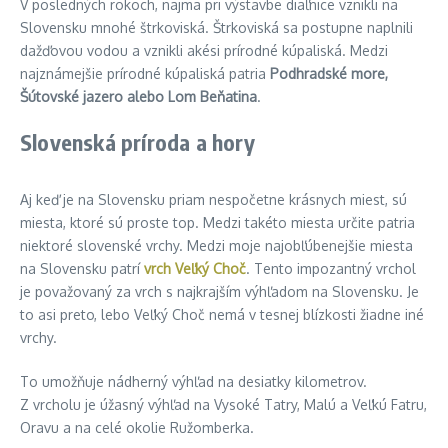
V posledných rokoch, najmä pri výstavbe diaľnice vznikli na
Slovensku mnohé štrkoviská. Štrkoviská sa postupne naplnili
dažďovou vodou a vznikli akési prírodné kúpaliská. Medzi
najznámejšie prírodné kúpaliská patria
Podhradské more,
Šútovské jazero alebo Lom Beňatina
.
Slovenská príroda a hory
Aj keď je na Slovensku priam nespočetne krásnych miest, sú
miesta, ktoré sú proste top. Medzi takéto miesta určite patria
niektoré slovenské vrchy. Medzi moje najobľúbenejšie miesta
na Slovensku patrí
vrch Veľký Choč
. Tento impozantný vrchol
je považovaný za vrch s najkrajším výhľadom na Slovensku. Je
to asi preto, lebo Veľký Choč nemá v tesnej blízkosti žiadne iné
vrchy.
To umožňuje nádherný výhľad na desiatky kilometrov.
Z vrcholu je úžasný výhľad na Vysoké Tatry, Malú a Veľkú Fatru,
Oravu a na celé okolie Ružomberka.