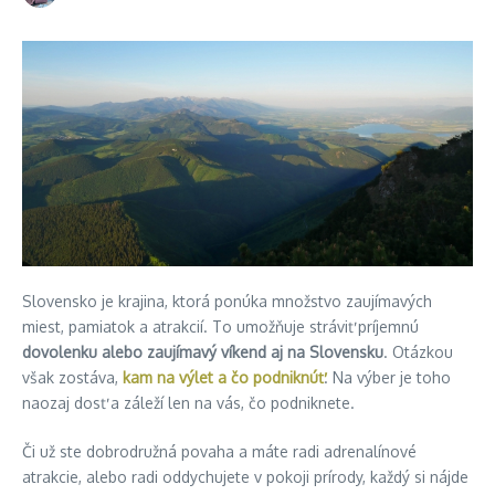
Slovensko je krajina, ktorá ponúka množstvo zaujímavých
miest, pamiatok a atrakcií. To umožňuje stráviť príjemnú
dovolenku alebo zaujímavý víkend aj na Slovensku
. Otázkou
však zostáva,
kam na výlet a čo podniknúť
. Na výber je toho
naozaj dosť a záleží len na vás, čo podniknete.
Či už ste dobrodružná povaha a máte radi adrenalínové
atrakcie, alebo radi oddychujete v pokoji prírody, každý si nájde