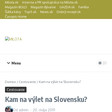
Preskočiť na obsah
Milota.sk
Inzercia a PR spolupráca na Milota.sk
Magazín BOLD
Magazín Bývanie
GAZDA.sk
Família
Šálka kávy
Top5.sk
News.sk
Dobrý recept.sk
Časopis Home
Menu
Domov
/
Cestovanie
/
Kam na výlet na Slovensku?
Cestovanie
Kam na výlet na Slovensku?
Od
admin
20. mája 2019