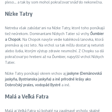
pleso… a tak by som mohol pokračovať snáď do nekonečna.
Nízke Tatry
Netreba však zabúdať ani na Nízke Tatry, ktoré toho ponúkajú
tiež neúrekom. Dominantami Nízkych Tatier sú vrchy
Ďumbier
a Chopok
. Na Chopok navyše vedie kabínková lanovka, ktorá
premáva aj cez leto. Na vrchol sa tak môžu dostať aj neturisti
alebo ľudia, ktorým výstup zdravie neumožní. Z Chopku sa dá
pokračovať po hrebeni až na Ďumbier, najvyšší vrchol Nízkych
Tatier.
Nízke Tatry ponúkajú okrem vrchov aj
jaskyne (Demänovská
jaskyňa, Bystrianska jaskyňa) a iné prírodné krásy ako
Dobročský prales, vodopád Bystré
a iné.
Malá a Veľká Fatra
Malá aj Veľká Fatra sú bohaté na zaujímavé vrcholy, skalné