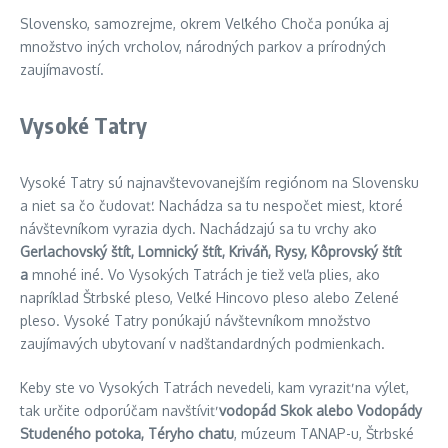
Slovensko, samozrejme, okrem Veľkého Choča ponúka aj
množstvo iných vrcholov, národných parkov a prírodných
zaujímavostí.
Vysoké Tatry
Vysoké Tatry sú najnavštevovanejším regiónom na Slovensku
a niet sa čo čudovať. Nachádza sa tu nespočet miest, ktoré
návštevníkom vyrazia dych. Nachádzajú sa tu vrchy ako
Gerlachovský štít, Lomnický štít, Kriváň, Rysy, Kôprovský štít
a
mnohé iné. Vo Vysokých Tatrách je tiež veľa plies, ako
napríklad Štrbské pleso, Veľké Hincovo pleso alebo Zelené
pleso. Vysoké Tatry ponúkajú návštevníkom množstvo
zaujímavých ubytovaní v nadštandardných podmienkach.
Keby ste vo Vysokých Tatrách nevedeli, kam vyraziť na výlet,
tak určite odporúčam navštíviť
vodopád Skok alebo Vodopády
Studeného potoka, Téryho chatu
, múzeum TANAP-u, Štrbské