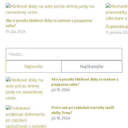
Ako si poradia hliníkové disky so snehom a posypovou
soľou?
Čo prezrádza
19. júla 2026
11. januára 20
Hľadať:
Najnovšie
Najčítanejšie
Ako si poradia hliníkové disky so snehom a
posypovou soľou?
júl 19, 2026
Prečo som pri zakladaní eseročky využil
služby firmy?
júl 18, 2026