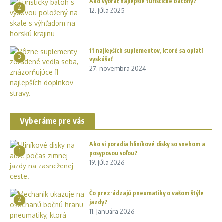
Ako vybrať najlepšie turistické batohy?
2
12. júla 2025
11 najlepších suplementov, ktoré sa oplatí
3
vyskúšať
27. novembra 2024
Vyberáme pre vás
Ako si poradia hliníkové disky so snehom a
1
posypovou soľou?
19. júla 2026
Čo prezrádzajú pneumatiky o vašom štýle
2
jazdy?
11. januára 2026