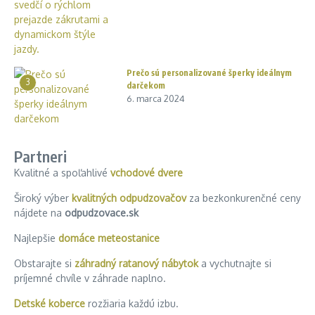
Prečo sú personalizované šperky ideálnym
3
darčekom
6. marca 2024
Partneri
Kvalitné a spoľahlivé
vchodové dvere
Široký výber
kvalitných odpudzovačov
za bezkonkurenčné ceny
nájdete na
odpudzovace.sk
Najlepšie
domáce meteostanice
Obstarajte si
záhradný ratanový nábytok
a vychutnajte si
príjemné chvíle v záhrade naplno.
Detské koberce
rozžiaria každú izbu.