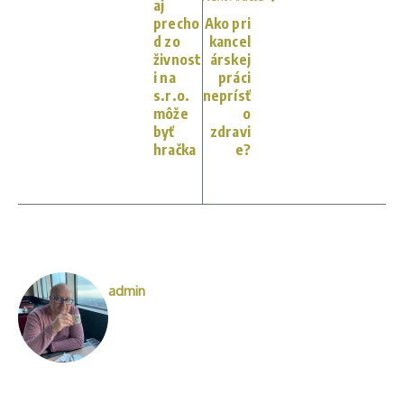
aj
precho
Ako pri
d zo
kancel
živnost
árskej
i na
práci
s.r.o.
neprísť
môže
o
byť
zdravi
hračka
e?
admin