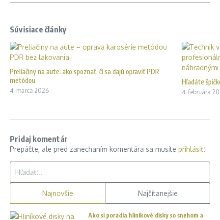
Súvisiace články
Preliačiny na aute: ako spoznať, či sa dajú opraviť PDR
metódou
Hľadáte špičk
4. marca 2026
4. februára 2
Pridaj komentár
Prepáčte, ale pred zanechaním komentára sa musíte
prihlásiť
.
Hľadať:
Najnovšie
Najčítanejšie
Ako si poradia hliníkové disky so snehom a