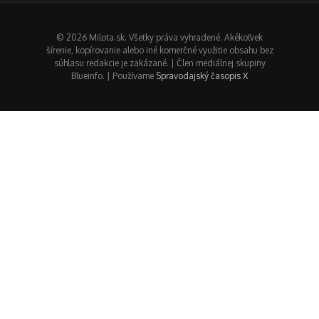
© 2026 Milota.sk. Všetky práva vyhradené. Akékoľvek
šírenie, kopírovanie alebo iné komerčné využitie obsahu bez
súhlasu redakcie je zakázané. | Člen mediálnej skupiny
Blueinfo. | Používame
Spravodajský časopis X