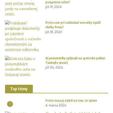
posypovou soľou?
júl 19, 2026
Prečo som pri zakladaní eseročky využil
služby firmy?
júl 18, 2026
Aj pneumatiky vplývajú na spotrebu paliva!
Tankujte menej
júl 06, 2026
Top témy
Prečo naozaj záleží na tom, čo zjeme
1
4. marca 2026