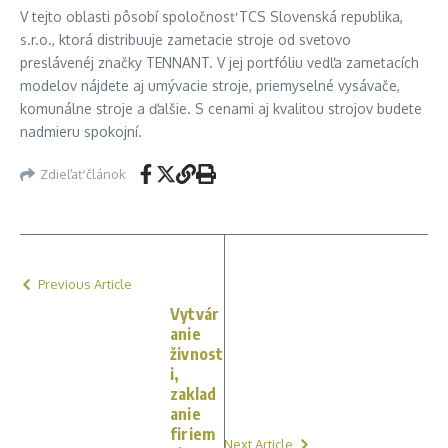
V tejto oblasti pôsobí spoločnosť TCS Slovenská republika,
s.r.o., ktorá distribuuje zametacie stroje od svetovo
preslávenéj značky TENNANT. V jej portfóliu vedľa zametacích
modelov nájdete aj umývacie stroje, priemyselné vysávače,
komunálne stroje a ďalšie. S cenami aj kvalitou strojov budete
nadmieru spokojní.
Zdieľať článok
Previous Article
Vytvár
anie
živnost
i,
zaklad
anie
firiem
Next Article