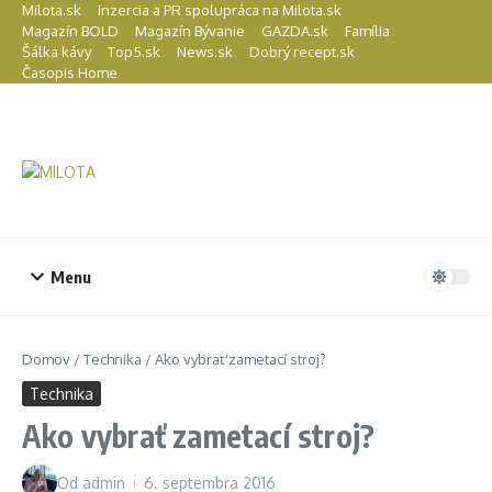
Preskočiť na obsah
Milota.sk
Inzercia a PR spolupráca na Milota.sk
Magazín BOLD
Magazín Bývanie
GAZDA.sk
Família
Šálka kávy
Top5.sk
News.sk
Dobrý recept.sk
Časopis Home
Menu
Domov
/
Technika
/
Ako vybrať zametací stroj?
Technika
Ako vybrať zametací stroj?
Od
admin
6. septembra 2016