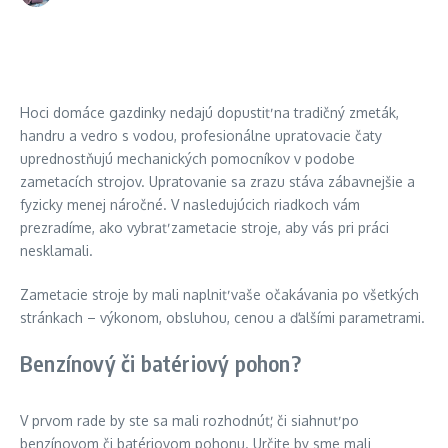
Hoci domáce gazdinky nedajú dopustiť na tradičný zmeták,
handru a vedro s vodou, profesionálne upratovacie čaty
uprednostňujú mechanických pomocníkov v podobe
zametacích strojov. Upratovanie sa zrazu stáva zábavnejšie a
fyzicky menej náročné. V nasledujúcich riadkoch vám
prezradíme, ako vybrať zametacie stroje, aby vás pri práci
nesklamali.
Zametacie stroje by mali naplniť vaše očakávania po všetkých
stránkach – výkonom, obsluhou, cenou a ďalšími parametrami.
Benzínový či batériový pohon?
V prvom rade by ste sa mali rozhodnúť, či siahnuť po
benzínovom či batériovom pohonu. Určite by sme mali