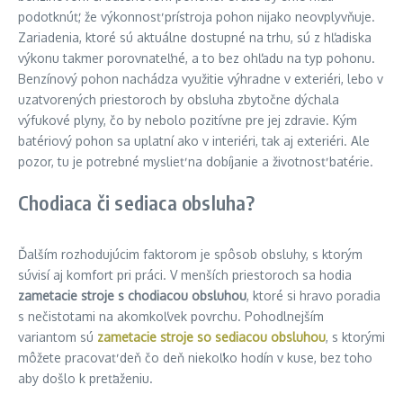
podotknúť, že výkonnosť prístroja pohon nijako neovplyvňuje.
Zariadenia, ktoré sú aktuálne dostupné na trhu, sú z hľadiska
výkonu takmer porovnateľné, a to bez ohľadu na typ pohonu.
Benzínový pohon nachádza využitie výhradne v exteriéri, lebo v
uzatvorených priestoroch by obsluha zbytočne dýchala
výfukové plyny, čo by nebolo pozitívne pre jej zdravie. Kým
batériový pohon sa uplatní ako v interiéri, tak aj exteriéri. Ale
pozor, tu je potrebné myslieť na dobíjanie a životnosť batérie.
Chodiaca či sediaca obsluha?
Ďalším rozhodujúcim faktorom je spôsob obsluhy, s ktorým
súvisí aj komfort pri práci. V menších priestoroch sa hodia
zametacie stroje s chodiacou obsluhou
, ktoré si hravo poradia
s nečistotami na akomkoľvek povrchu. Pohodlnejším
variantom sú
zametacie stroje so sediacou obsluhou
, s ktorými
môžete pracovať deň čo deň niekoľko hodín v kuse, bez toho
aby došlo k preťaženiu.