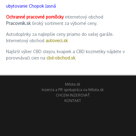
ubytovanie Chopok Jasná
Ochranné pracovné pomôcky
internetový obchod
Pracovnik.sk
široký sortiment za výborné ceny.
Autodoplnky za najlepšie ceny priamo do vašej garáže.
Internetový obchod
autoveci.sk
Najširší výber CBD olejov, kvapiek a CBD kozmetiky nájdete v
porovnávači cien na
cbd-obchod.sk
Milota.sk
Inzercia a PR spolupráca na Milota.sk
CHCEM INZEROVAŤ
KONTAKT