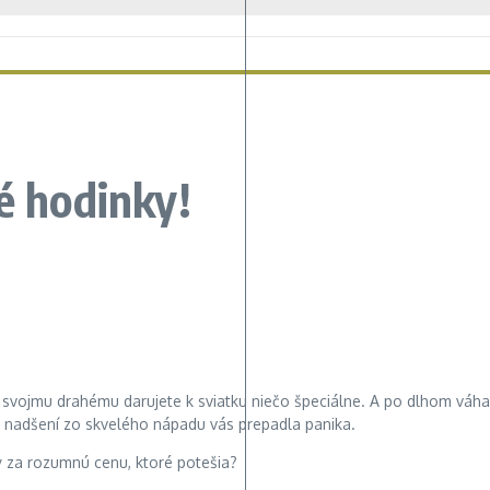
é hodinky!
 že svojmu drahému darujete k sviatku niečo špeciálne. A po dlhom váh
om nadšení zo skvelého nápadu vás prepadla panika.
y za rozumnú cenu, ktoré potešia?