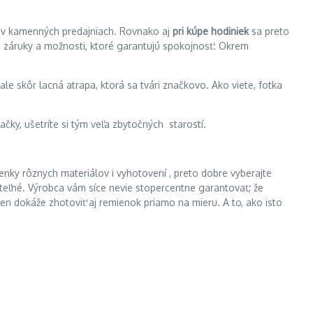
o v kamenných predajniach. Rovnako aj
pri kúpe hodiniek
sa preto
, záruky a možnosti, ktoré garantujú spokojnosť. Okrem
le skôr lacná atrapa, ktorá sa tvári značkovo. Ako viete, fotka
čky, ušetríte si tým veľa zbytočných starostí.
enky rôznych materiálov i vyhotovení , preto dobre vyberajte
teľné. Výrobca vám síce nevie stopercentne garantovať, že
en dokáže zhotoviť aj remienok priamo na mieru. A to, ako isto