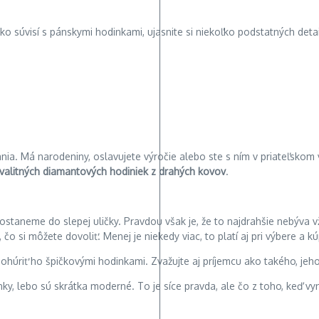
ako súvisí s pánskymi hodinkami, ujasnite si niekoľko podstatných detai
nia. Má narodeniny, oslavujete výročie alebo ste s ním v priateľskom
valitných diamantových hodiniek z drahých kovov
.
ostaneme do slepej uličky. Pravdou však je, že to najdrahšie nebýva vž
o si môžete dovoliť. Menej je niekedy viac, to platí aj pri výbere a k
y ohúriť ho špičkovými hodinkami. Zvažujte aj príjemcu ako takého, jeh
inky, lebo sú skrátka moderné. To je síce pravda, ale čo z toho, keď 