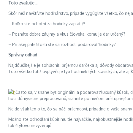
Toto zvažujte…
Skôr než navštívite hodinárstvo, prípade vygúglite všetko, čo nej
– Koľko ste ochotní za hodinky zaplatiť?
– Poznáte dobre záujmy a vkus človeka, komu je dar určený?
– Pri akej príležitosti ste sa rozhodli podarovať hodinky?
Správny odhad
Najdôležitejšie je zohľadniť príjemcu darčeka aj dôvody obdarova
Toto všetko totiž ovplyvňuje typ hodiniek tých klasických, ale aj
k
Často sa, v snahe byť originálni a podarovať luxusný kúsok, d
hoci dômyselne prepracovanú, siahnite po niečom prístupnejšom, č
Nejde však len o to, čo sa páči príjemcovi, prípadne o vaše snah
Možno ste odhodlaní kúpiť mu tie najväčšie, najrobustnejšie hod
tak štýlovo nevyzerajú.