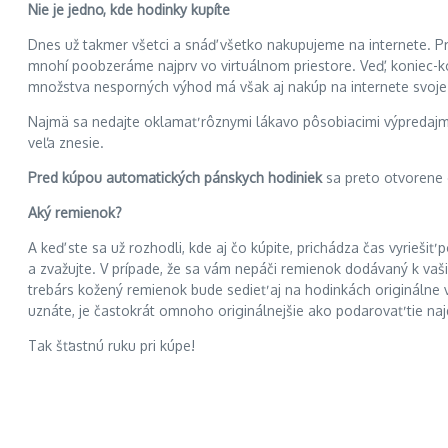
Nie je jedno, kde hodinky kupíte
Dnes už takmer všetci a snáď všetko nakupujeme na internete. P
mnohí poobzeráme najprv vo virtuálnom priestore. Veď, koniec-ko
množstva nesporných výhod má však aj nakúp na internete svoje 
Najmä sa nedajte oklamať rôznymi lákavo pôsobiacimi výpredajmi, 
veľa znesie.
Pred kúpou automatických pánskych hodiniek
sa preto otvorene o
Aký remienok?
A keď ste sa už rozhodli, kde aj čo kúpite, prichádza čas vyrieš
a zvažujte. V prípade, že sa vám nepáči remienok dodávaný k va
trebárs kožený remienok bude sedieť aj na hodinkách originálne v
uznáte, je častokrát omnoho originálnejšie ako podarovať tie na
Tak šťastnú ruku pri kúpe!