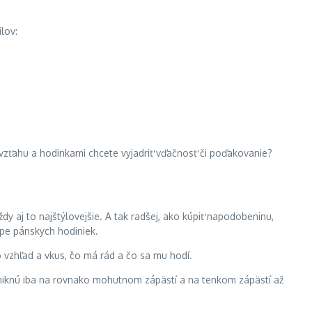
lov:
 vzťahu a hodinkami chcete vyjadriť vďačnosť či poďakovanie?
dy aj to najštýlovejšie. A tak radšej, ako kúpiť napodobeninu,
úpe pánskych hodiniek.
o vzhľad a vkus, čo má rád a čo sa mu hodí.
vyniknú iba na rovnako mohutnom zápästí a na tenkom zápästí až