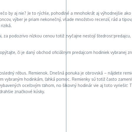
rečo by aj nie? Je to rýchle, pohodlné a mnohokrát aj výhodnejšie ak
ncov, výber je priam nekonečný, všade množstvo recenzií, rád a tipov
riziká.
za podozrivo nízkou cenou totiž zvyčajne nestojí štedrosť predajcu, a
pýtajte, či je daný obchod oficiálnym predajcom hodiniek vybranej zna
iť posledný rébus. Remienok. Dnešná ponuka je obrovská – nájdete remi
šim vybraným hodinkám, ľahká pomoc. Remienky sú totiž často zameni
ybavených oceľovým ťahom, no šikovný hodinár vie aj toto vyriešiť. T
jdrahšie značkové kúsky.