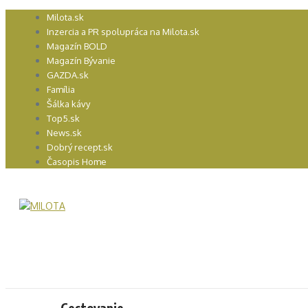
Preskočiť
Milota.sk
na
Inzercia a PR spolupráca na Milota.sk
obsah
Magazín BOLD
Magazín Bývanie
GAZDA.sk
Família
Šálka kávy
Top5.sk
News.sk
Dobrý recept.sk
Časopis Home