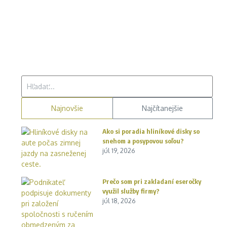
Hľadať:
Najnovšie
Najčítanejšie
Ako si poradia hliníkové disky so
snehom a posypovou soľou?
júl 19, 2026
Prečo som pri zakladaní eseročky
využil služby firmy?
júl 18, 2026