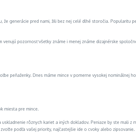
, že generácie pred nami, žili bez nej celé dlhé storočia. Popularitu p
m venujú pozornosť všetky známe i menej známe dizajnérske spoločnos
i voľbe peňaženky. Dnes máme mince v pomerne vysokej nominálnej hod
ok miesta pre mince.
 uskladnenie rôznych kariet a iných dokladov. Peniaze by ste mali z
 zvoľte podľa vašej priority, najčastejšie ide o cvoky alebo zipsovanie.