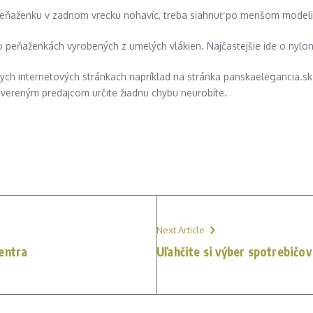
e peňaženku v zadnom vrecku nohavíc, treba siahnuť po menšom modeli
 po peňaženkách vyrobených z umelých vlákien. Najčastejšie ide o nylon
ych internetových stránkach napríklad na stránka panskaelegancia.sk. 
 S overeným predajcom určite žiadnu chybu neurobíte.
Next Article
entra
Uľahčite si výber spotrebičo