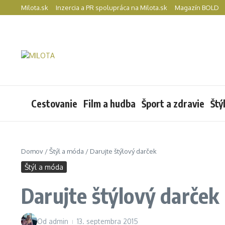
Preskočiť na obsah
Milota.sk
Inzercia a PR spolupráca na Milota.sk
Magazín BOLD
Cestovanie
Film a hudba
Šport a zdravie
Štý
Domov
/
Štýl a móda
/
Darujte štýlový darček
Štýl a móda
Darujte štýlový darček
Od
admin
13. septembra 2015