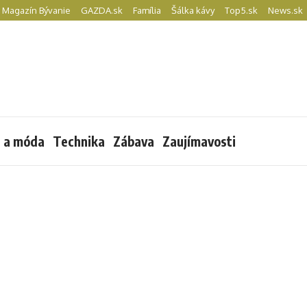
Magazín Bývanie
GAZDA.sk
Família
Šálka kávy
Top5.sk
News.sk
l a móda
Technika
Zábava
Zaujímavosti