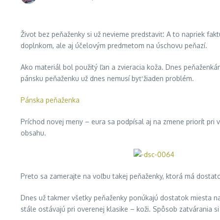
Život bez peňaženky si už nevieme predstaviť. A to napriek faktu
doplnkom, ale aj účelovým predmetom na úschovu peňazí.
Ako materiál bol použitý ľan a zvieracia koža. Dnes peňaženká
pánsku peňaženku už dnes nemusí byť žiaden problém.
Pánska peňaženka
Príchod novej meny – eura sa podpísal aj na zmene priorít pr
obsahu.
Preto sa zamerajte na voľbu takej peňaženky, ktorá má dostat
Dnes už takmer všetky peňaženky ponúkajú dostatok miesta na
stále ostávajú pri overenej klasike – koži. Spôsob zatvárania si