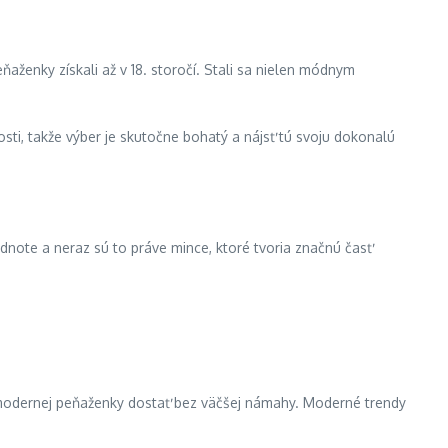
eňaženky získali až v 18. storočí. Stali sa nielen módnym
ti, takže výber je skutočne bohatý a nájsť tú svoju dokonalú
note a neraz sú to práve mince, ktoré tvoria značnú časť
 modernej peňaženky dostať bez väčšej námahy. Moderné trendy