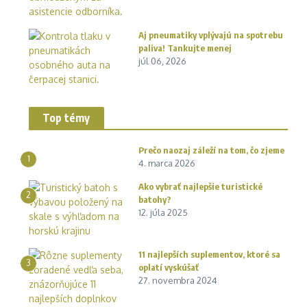
Aj pneumatiky vplývajú na spotrebu
paliva! Tankujte menej
júl 06, 2026
Top témy
Prečo naozaj záleží na tom, čo zjeme
1
4. marca 2026
Ako vybrať najlepšie turistické
2
batohy?
12. júla 2025
11 najlepších suplementov, ktoré sa
3
oplatí vyskúšať
27. novembra 2024