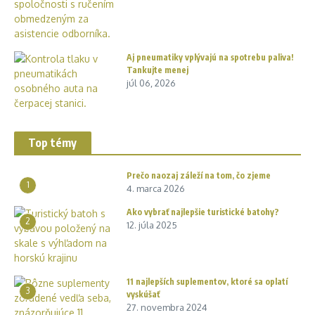
Aj pneumatiky vplývajú na spotrebu paliva!
Tankujte menej
júl 06, 2026
Top témy
Prečo naozaj záleží na tom, čo zjeme
1
4. marca 2026
Ako vybrať najlepšie turistické batohy?
2
12. júla 2025
11 najlepších suplementov, ktoré sa oplatí
3
vyskúšať
27. novembra 2024