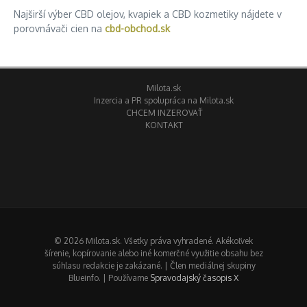
Najširší výber CBD olejov, kvapiek a CBD kozmetiky nájdete v
porovnávači cien na
cbd-obchod.sk
Milota.sk
Inzercia a PR spolupráca na Milota.sk
CHCEM INZEROVAŤ
KONTAKT
© 2026 Milota.sk. Všetky práva vyhradené. Akékoľvek
šírenie, kopírovanie alebo iné komerčné využitie obsahu bez
súhlasu redakcie je zakázané. | Člen mediálnej skupiny
Blueinfo. | Používame
Spravodajský časopis X