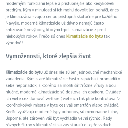
modernými funkciami lepšie a prístupnejšie ako kedykoľvek
predtým. Kým v minulosti si ich mohli dovoliť len boháči, dnes
je klimatizácia svojou cenou prístupná skutočne pre každého.
Navyše, moderné klimatizácie už dávno nemajú často
kritizované nevýhody, ktorými trpeli klimatizácie z pred
niekoľkých rokov. Prečo sú dnes
klimatizácie do bytu
tak
výhodné?
Vymoženosti, ktoré zlepšia život
Klimatizácie do bytu
už dnes nie sú len jednoduché mechanické
zariadenia. Kým staré klimatizácie často zapáchali, hromadili v
sebe neporiadok, z ktorého sa mohli šíriť rôzne vírusy a boli
hlučné, moderné klimatizácie sú doslova ich opakom. Ovládať
ich viete cez domovú wi-fi sieť, viete ich tak plne kontrolovať z
ktoréhokoľvek miesta v byte cez váš smartfón alebo ovládač.
Keďže využívajú moderné typy pohonov, sú mimoriadne tiché,
úsporné, ale zároveň váš byt vychladia veľmi rýchlo. Rady
rôznych filtrov v klimatizácii sa zas starajú o to, že vzduch