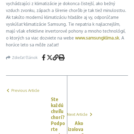
vychádzajúci z klimatizácie je dokonca čistejší, ako bežný
vzduch zvonku, zápach a šírenie chorôb je tak tiež minulosťou.
Ak takúto modernú klimatizáciu hľadáte aj vy, odporúčame
vyskúšať klimatizácie Samsung. Tie nepatria k najlacnejším,
majú však efektívne invertorové pohony a mnoho technológií,
o ktorých sa viac dozviete na webe
www.samsungklima.sk
. A
horúce leto sa môže začať!
Zdieľať článok
Previous Article
Ste
každú
chvíľu
Next Article
chorí?
Podpo
Ako
rte
izolova