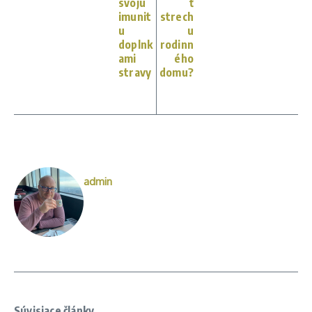
svoju
ť
imunit
strech
u
u
doplnk
rodinn
ami
ého
stravy
domu?
admin
Súvisiace články