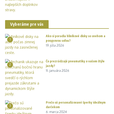
Vyberáme pre vás
Ako si poradia hliníkové disky so snehom a
1
posypovou soľou?
19. júla 2026
Čo prezrádzajú pneumatiky o vašom štýle
2
jazdy?
11. januára 2026
Prečo sú personalizované šperky ideálnym
3
darčekom
6. marca 2024