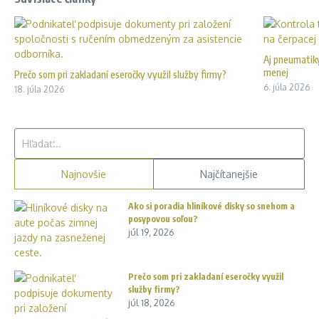
Aj pneumatiky
menej
Prečo som pri zakladaní eseročky využil služby firmy?
6. júla 2026
18. júla 2026
Hľadať:
Najnovšie
Najčítanejšie
Ako si poradia hliníkové disky so snehom a
posypovou soľou?
júl 19, 2026
Prečo som pri zakladaní eseročky využil
služby firmy?
júl 18, 2026