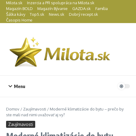
Preskočiť na obsah
Milota.sk
Inzercia a PR spolupráca na Milota.sk
Magazín BOLD
Magazín Bývanie
GAZDA.sk
Família
Šálka kávy
Top5.sk
News.sk
Dobrý recept.sk
Časopis Home
Menu
Domov
/
Zaujímavosti
/
Moderné klimatizácie do bytu – prečo by
ste mali nad nimi uvažovať aj vy?
Zaujímavosti
Moderné klimatizácie do bytu –