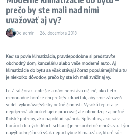
prečo by ste mali nad nimi
uvažovať aj vy?
Od
admin
26. decembra 2018
Keď sa povie klimatizácia, pravdepodobne si predstavíte
obchodný dom, kanceláriu alebo vaše moderné auto. Aj
klimatizácie do bytu sa však stávajú čoraz populárnejšími a tu
je niekoľko dôvodov, prečo by ste ich mali zvážiť aj vy.
Letá sú čoraz teplejšie a nám neostáva nič iné, ako tieto
mimoriadne horúce dni prežiť v zdraví tak, aby sme zároveň
vedeli vykonávať všetky bežné činnosti. Vysoká teplota je
nepríjemná ak potrebujete pracovať, ale obmedzuje aj bežné
ľudské potreby, ako napríklad spánok. Spôsobov, ako sa v
horúcich letných dňoch schladiť, je nespočetné množstvo. Tým
najvýhodnejším sú však nepochybne klimatizácie, ktoré sú s