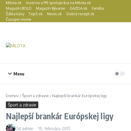
Preskočiť na obsah
Milota.sk
Inzercia a PR spolupráca na Milota.sk
Magazín BOLD
Magazín Bývanie
GAZDA.sk
Família
Šálka kávy
Top5.sk
News.sk
Dobrý recept.sk
Časopis Home
Menu
Domov
/
Šport a zdravie
/
Najlepší brankár Európskej ligy
Šport a zdravie
Najlepší brankár Európskej ligy
Od
admin
15. februára 2015