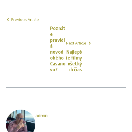
Previous Article
Poznát
e
pravidl
Next Article
á
novod
Najlepš
obého
ie filmy
Casano
všetký
vu?
ch čias
admin