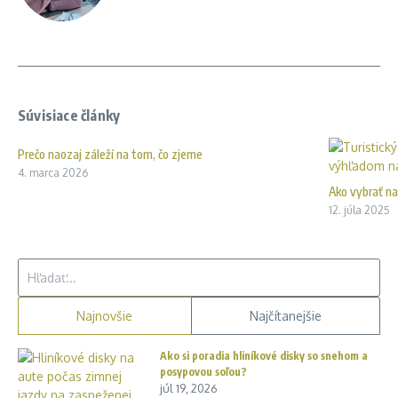
Súvisiace články
Prečo naozaj záleží na tom, čo zjeme
4. marca 2026
Ako vybrať na
12. júla 2025
Hľadať:
Najnovšie
Najčítanejšie
Ako si poradia hliníkové disky so snehom a
posypovou soľou?
júl 19, 2026