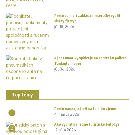
Prečo som pri zakladaní eseročky využil
služby firmy?
júl 18, 2026
Aj pneumatiky vplývajú na spotrebu paliva!
Tankujte menej
júl 06, 2026
Top témy
Prečo naozaj záleží na tom, čo zjeme
1
4. marca 2026
Ako vybrať najlepšie turistické batohy?
2
12. júla 2025