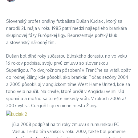
Slovenský profesionálny futbalista Dušan Kuciak , ktorý sa
narodil 21. mája v roku 1985 patrí medzi najlepšieho brankára
skupinovej fázy Európskej ligy. Reprezentuje poľský klub
a slovenský národný tím.
Dušan bol dlhé roky súčasťou žilinského dorastu, no vo veku
16 rokov podpísal svoju prvú zmluvu so slovenskou
Superligou. Po dvojročnom pôsobení v Trenčíne sa vrátil opäť
do rodnej Žiliny, kde pôsobil ako brankár. Počas sezóny 2004
a 2005 pôsobil aj v anglickom tíme West Hame United, kde sa
toho veľa naučil. Na chvíle, ktoré prežil v Anglicku veľmi rád
spomína a možno sa tu ešte niekedy vráti. V rokoch 2006 až
2007 vyhral Corgoň Ligu v mene mesta Žiliny.
júla 2008 podpísal na tri roky zmluvu s rumunskou FC
Vaslui. Tento tím vznikol v roku 2002, takže bol pomerne