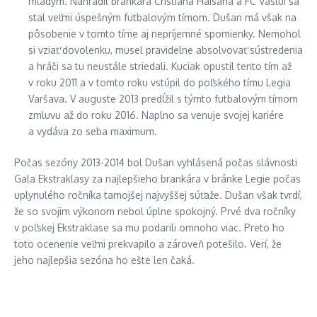
mladým. Nahradil brankára Cristiana Haisana a FC Vaslui sa
stal veľmi úspešným futbalovým tímom. Dušan má však na
pôsobenie v tomto tíme aj nepríjemné spomienky. Nemohol
si vziať dovolenku, musel pravidelne absolvovať sústredenia
a hráči sa tu neustále striedali. Kuciak opustil tento tím až
v roku 2011 a v tomto roku vstúpil do poľského tímu Legia
Varšava. V auguste 2013 predĺžil s týmto futbalovým tímom
zmluvu až do roku 2016. Naplno sa venuje svojej kariére
a vydáva zo seba maximum.
Počas sezóny 2013-2014 bol Dušan vyhlásená počas slávnosti
Gala Ekstraklasy za najlepšieho brankára v bránke Legie počas
uplynulého ročníka tamojšej najvyššej súťaže. Dušan však tvrdí,
že so svojim výkonom nebol úplne spokojný. Prvé dva ročníky
v poľskej Ekstraklase sa mu podarili omnoho viac. Preto ho
toto ocenenie veľmi prekvapilo a zároveň potešilo. Verí, že
jeho najlepšia sezóna ho ešte len čaká.