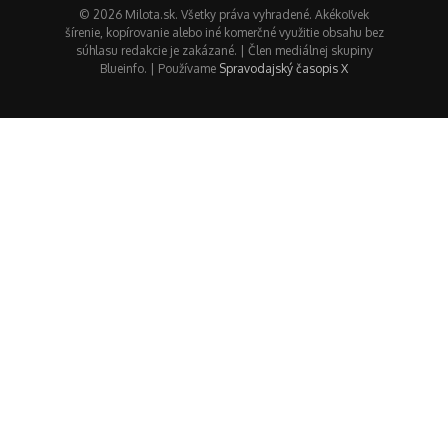
© 2026 Milota.sk. Všetky práva vyhradené. Akékoľvek
šírenie, kopírovanie alebo iné komerčné využitie obsahu bez
súhlasu redakcie je zakázané. | Člen mediálnej skupiny
Blueinfo. | Používame
Spravodajský časopis X