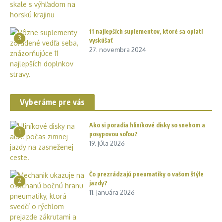
11 najlepších suplementov, ktoré sa oplatí
3
vyskúšať
27. novembra 2024
Vyberáme pre vás
Ako si poradia hliníkové disky so snehom a
1
posypovou soľou?
19. júla 2026
Čo prezrádzajú pneumatiky o vašom štýle
2
jazdy?
11. januára 2026