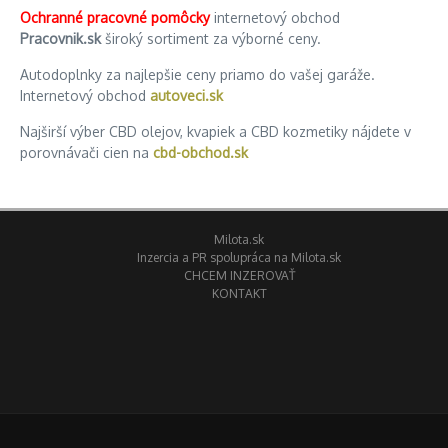
Ochranné pracovné pomôcky
internetový obchod
Pracovnik.sk
široký sortiment za výborné ceny.
Autodoplnky za najlepšie ceny priamo do vašej garáže.
Internetový obchod
autoveci.sk
Najširší výber CBD olejov, kvapiek a CBD kozmetiky nájdete v
porovnávači cien na
cbd-obchod.sk
Milota.sk
Inzercia a PR spolupráca na Milota.sk
CHCEM INZEROVAŤ
KONTAKT