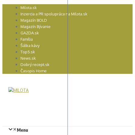
Preskočiť
Milota.sk
na
Inzercia a PR spolupráca na Milota.sk
obsah
Magazín BOLD
Magazín Bývanie
GAZDA.sk
Família
Šálka kávy
Top5.sk
News.sk
Dobrý recept.sk
Časopis Home
Menu