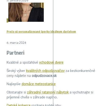
11. januára 2026
3
Prečo sú personalizované šperky ideálnym darčekom
6. marca 2024
Partneri
Kvalitné a spoľahlivé
vchodové dvere
Široký výber
kvalitných odpudzovačov
za bezkonkurenčné
ceny nájdete na
odpudzovace.sk
Najlepšie
domáce meteostanice
Obstarajte si
záhradný ratanový nábytok
a vychutnajte si
príjemné chvíle v záhrade naplno.
Detské koberce
rozžiaria každú izbu.