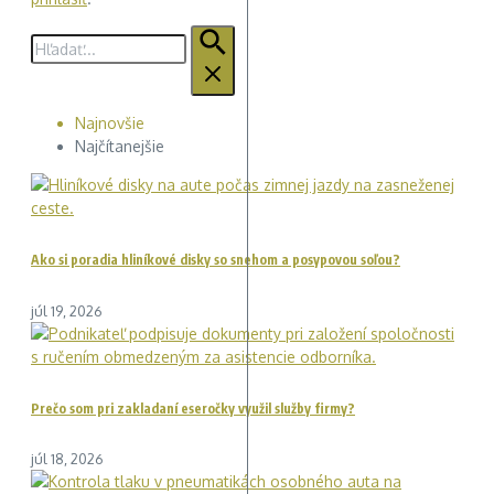
Hľadať:
Najnovšie
Najčítanejšie
Ako si poradia hliníkové disky so snehom a posypovou soľou?
júl 19, 2026
Prečo som pri zakladaní eseročky využil služby firmy?
júl 18, 2026