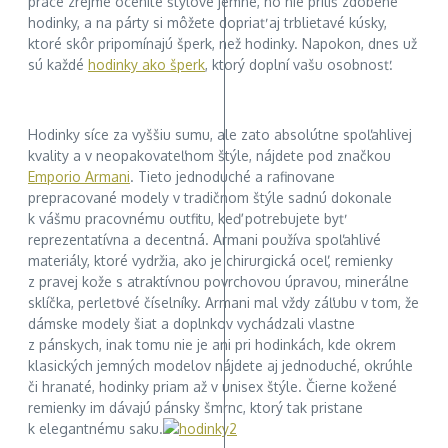
práce zrejme oceníte štýlové jemné, no nie príliš zdobené
hodinky, a na párty si môžete dopriať aj trblietavé kúsky,
ktoré skôr pripomínajú šperk, než hodinky. Napokon, dnes už
sú každé
hodinky ako šperk
, ktorý doplní vašu osobnosť.
Hodinky síce za vyššiu sumu, ale zato absolútne spoľahlivej
kvality a v neopakovateľnom štýle, nájdete pod značkou
Emporio Armani
. Tieto jednoduché a rafinovane
prepracované modely v tradičnom štýle sadnú dokonale
k vášmu pracovnému outfitu, keď potrebujete byť
reprezentatívna a decentná. Armani používa spoľahlivé
materiály, ktoré vydržia, ako je chirurgická oceľ, remienky
z pravej kože s atraktívnou povrchovou úpravou, minerálne
sklíčka, perleťové číselníky. Armani mal vždy záľubu v tom, že
dámske modely šiat a doplnkov vychádzali vlastne
z pánskych, inak tomu nie je ani pri hodinkách, kde okrem
klasických jemných modelov nájdete aj jednoduché, okrúhle
či hranaté, hodinky priam až v unisex štýle. Čierne kožené
remienky im dávajú pánsky šmrnc, ktorý tak pristane
k elegantnému saku.