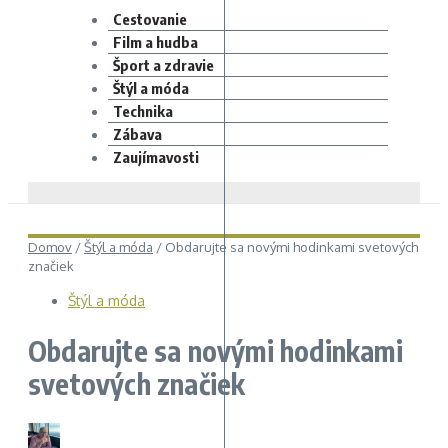
Cestovanie
Film a hudba
Šport a zdravie
Štýl a móda
Technika
Zábava
Zaujímavosti
Domov
/
Štýl a móda
/
Obdarujte sa novými hodinkami svetových
značiek
Štýl a móda
Obdarujte sa novými hodinkami
svetových značiek