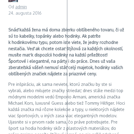
Od
admin
24. augusta 2016
Snáď každá žena má doma zbierku obľúbeného tovaru, či už
sú to kabelky, topánky alebo hodinky. Ak patríte
k hodinkovému typu, potom iste viete, že jedny rozhodne
nestačia. Veď ak chcete ostať štýlová za každých okolností,
musíte mať k dispozícii hodinky na každú príležitosť!
Športové i elegantné, na párty i do práce. Dnes už vaša
zberateľská vášeň nemusí stáť celý majetok, hodinky vašich
obľúbených značiek nájdete za priaznivé ceny.
Pre inšpiráciu, ak sama neviete, ktorú značku by ste si
vybrali, alebo milujete značky striedať, dnes stále medzi top
módnymi modelmi vedú Emporio Armani, americká značka
Michael Kors, luxusné Guess alebo tiež Tommy Hilfiger. Hoci
každá značka má rôzne kolekcie a typy, u niektorých nájdete
viac športových, u iných zasa viac elegantných modelov.
Ujasnite si v prvom rade sama, čo práve potrebujete. Pre
šport sa hodia hodinky skôr z plastových materiálov, do