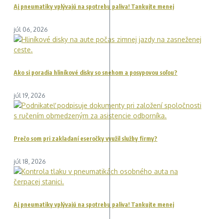
Aj pneumatiky vplývajú na spotrebu paliva! Tankujte menej
júl 06, 2026
Ako si poradia hliníkové disky so snehom a posypovou soľou?
júl 19, 2026
Prečo som pri zakladaní eseročky využil služby firmy?
júl 18, 2026
Aj pneumatiky vplývajú na spotrebu paliva! Tankujte menej