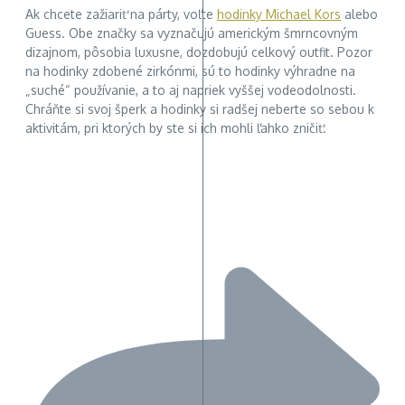
Ak chcete zažiariť na párty, voľte
hodinky Michael Kors
alebo
Guess. Obe značky sa vyznačujú americkým šmrncovným
dizajnom, pôsobia luxusne, dozdobujú celkový outfit. Pozor
na hodinky zdobené zirkónmi, sú to hodinky výhradne na
„suché“ používanie, a to aj napriek vyššej vodeodolnosti.
Chráňte si svoj šperk a hodinky si radšej neberte so sebou k
aktivitám, pri ktorých by ste si ich mohli ľahko zničiť.