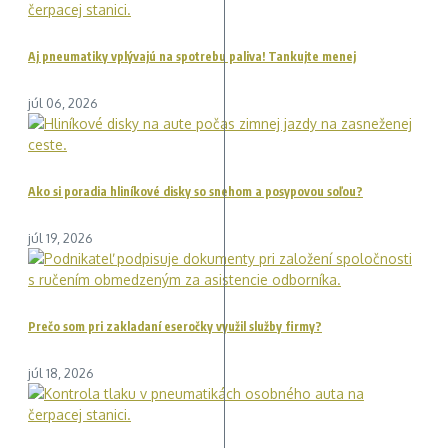
Aj pneumatiky vplývajú na spotrebu paliva! Tankujte menej
júl 06, 2026
Ako si poradia hliníkové disky so snehom a posypovou soľou?
júl 19, 2026
Prečo som pri zakladaní eseročky využil služby firmy?
júl 18, 2026