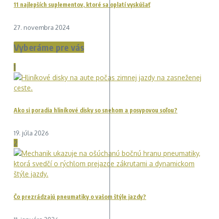
11 najlepších suplementov, ktoré sa oplatí vyskúšať
27. novembra 2024
Vyberáme pre vás
1
Ako si poradia hliníkové disky so snehom a posypovou soľou?
19. júla 2026
2
Čo prezrádzajú pneumatiky o vašom štýle jazdy?