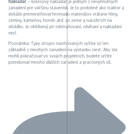
Nakladač
– kolesový nakladač je jedným z nevyhnutných
zariadení pre väčšinu stavenísk. Je to podobné ako traktor a
dokáže premiestňovať hromadu materiálov vrátane hliny,
zeminy, kameňov, hornín atď. zo zeme a naložiť ich na
skládku. Je obľúbený pri odstraňovaní, zdvíhaní a nakladaní
vecí.
Poznámka: Typy strojov navrhovaných vyššie sú len
základné z mnohých zariadení na výstavbu ciest. Aby ste
mohli pokračovať vo svojich projektoch, budete určite
potrebovať mnoho ďalších zariadení a pracovných síl.