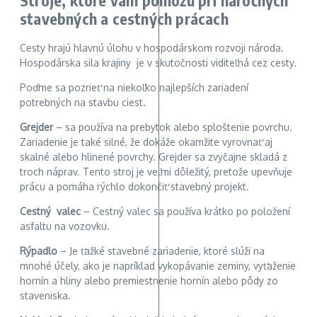
stavebných a cestných prácach
Cesty hrajú hlavnú úlohu v hospodárskom rozvoji národa.
Hospodárska sila krajiny je v skutočnosti viditeľná cez cesty.
Poďme sa pozrieť na niekoľko najlepších zariadení
potrebných na stavbu ciest.
Grejder
– sa používa na prebytok alebo sploštenie povrchu.
Zariadenie je také silné, že dokáže okamžite vyrovnať aj
skalné alebo hlinené povrchy. Grejder sa zvyčajne skladá z
troch náprav. Tento stroj je veľmi dôležitý, pretože upevňuje
prácu a pomáha rýchlo dokončiť stavebný projekt.
Cestný valec
– Cestný valec sa používa krátko po položení
asfaltu na vozovku.
Rýpadlo
– Je ťažké stavebné zariadenie, ktoré slúži na
mnohé účely, ako je napríklad vykopávanie zeminy, vyťaženie
hornín a hliny alebo premiestnenie hornín alebo pôdy zo
staveniska.