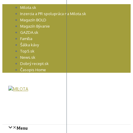
Preskočiť
Milota.sk
na
Inzercia a PR spolupráca na Milota.sk
obsah
Magazín BOLD
Magazín Bývanie
GAZDA.sk
Família
Šálka kávy
Top5.sk
News.sk
Dobrý recept.sk
Časopis Home
Menu