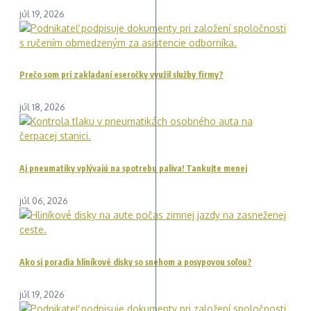
júl 19, 2026
Prečo som pri zakladaní eseročky využil služby firmy?
júl 18, 2026
Aj pneumatiky vplývajú na spotrebu paliva! Tankujte menej
júl 06, 2026
Ako si poradia hliníkové disky so snehom a posypovou soľou?
júl 19, 2026