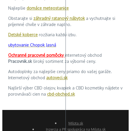
Najlepšie
domáce meteostanice
Obstarajte si
záhradný ratanový nábytok
a vychutnajte si
príjemné chvíle v záhrade naplno.
Detské koberce
rozžiaria každú izbu.
ubytovanie Chopok Jasná
Ochranné pracovné pomôcky
internetový obchod
Pracovnik.sk
široký sortiment za výborné ceny.
Autodoplnky za najlepšie ceny priamo do vašej garáže.
Internetový obchod
autoveci.sk
Najširší výber CBD olejov, kvapiek a CBD kozmetiky nájdete v
porovnávači cien na
cbd-obchod.sk
Milota.sk
Inzercia a PR spolupráca na Milota.sk