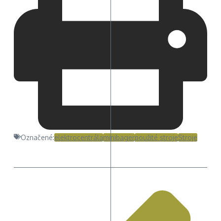
Označené:
elektrocentrála
minibager
použité stroje
Stroje