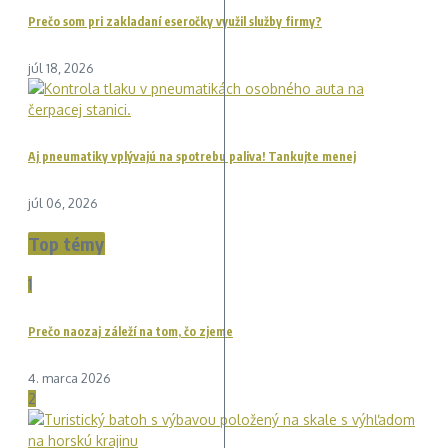
Prečo som pri zakladaní eseročky využil služby firmy?
júl 18, 2026
Aj pneumatiky vplývajú na spotrebu paliva! Tankujte menej
júl 06, 2026
Top témy
1
Prečo naozaj záleží na tom, čo zjeme
4. marca 2026
2