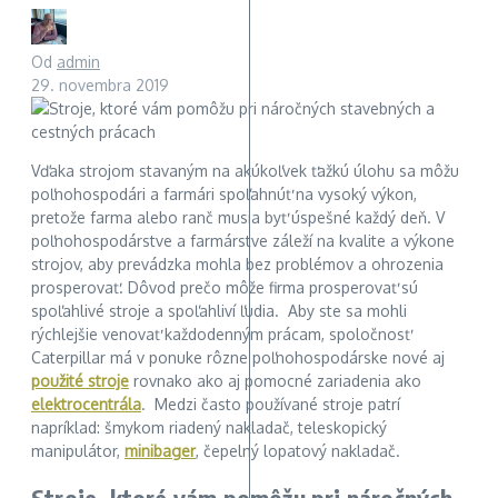
Od
admin
29. novembra 2019
Vďaka strojom stavaným na akúkoľvek ťažkú úlohu sa môžu
poľnohospodári a farmári spoľahnúť na vysoký výkon,
pretože farma alebo ranč musia byť úspešné každý deň. V
poľnohospodárstve a farmárstve záleží na kvalite a výkone
strojov, aby prevádzka mohla bez problémov a ohrozenia
prosperovať. Dôvod prečo môže firma prosperovať sú
spoľahlivé stroje a spoľahliví ľudia. Aby ste sa mohli
rýchlejšie venovať každodenným prácam, spoločnosť
Caterpillar má v ponuke rôzne poľnohospodárske nové aj
použité stroje
rovnako ako aj pomocné zariadenia ako
elektrocentrála
. Medzi často používané stroje patrí
napríklad: šmykom riadený nakladač, teleskopický
manipulátor,
minibager
, čepelný lopatový nakladač.
Stroje, ktoré vám pomôžu pri náročných