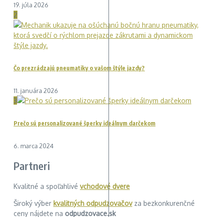
19. júla 2026
2
Čo prezrádzajú pneumatiky o vašom štýle jazdy?
11. januára 2026
3
Prečo sú personalizované šperky ideálnym darčekom
6. marca 2024
Partneri
Kvalitné a spoľahlivé
vchodové dvere
Široký výber
kvalitných odpudzovačov
za bezkonkurenčné
ceny nájdete na
odpudzovace.sk