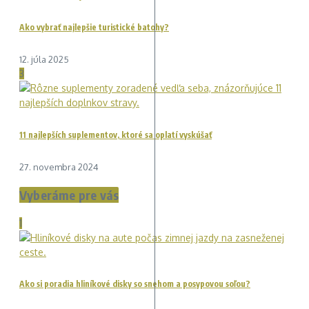
Ako vybrať najlepšie turistické batohy?
12. júla 2025
3
11 najlepších suplementov, ktoré sa oplatí vyskúšať
27. novembra 2024
Vyberáme pre vás
1
Ako si poradia hliníkové disky so snehom a posypovou soľou?