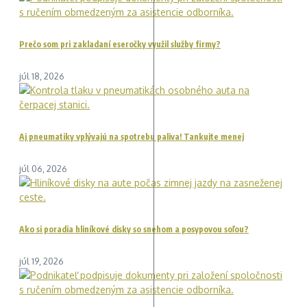
Prečo som pri zakladaní eseročky využil služby firmy?
júl 18, 2026
Aj pneumatiky vplývajú na spotrebu paliva! Tankujte menej
júl 06, 2026
Ako si poradia hliníkové disky so snehom a posypovou soľou?
júl 19, 2026