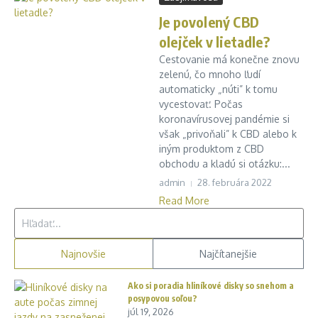
Je povolený CBD
olejček v lietadle?
Cestovanie má konečne znovu
zelenú, čo mnoho ľudí
automaticky „núti” k tomu
vycestovať. Počas
koronavírusovej pandémie si
však „privoňali” k CBD alebo k
iným produktom z CBD
obchodu a kladú si otázku:...
admin
28. februára 2022
Read More
Hľadať:
Najnovšie
Najčítanejšie
Ako si poradia hliníkové disky so snehom a
posypovou soľou?
júl 19, 2026