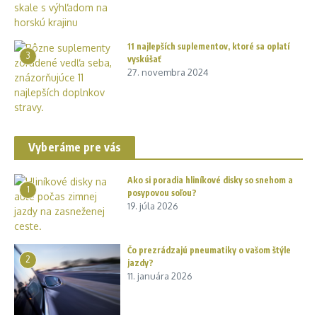
11 najlepších suplementov, ktoré sa oplatí
3
vyskúšať
27. novembra 2024
Vyberáme pre vás
Ako si poradia hliníkové disky so snehom a
1
posypovou soľou?
19. júla 2026
Čo prezrádzajú pneumatiky o vašom štýle
2
jazdy?
11. januára 2026