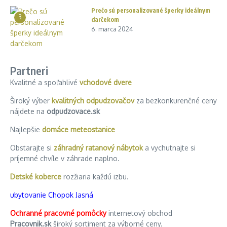
Prečo sú personalizované šperky ideálnym
3
darčekom
6. marca 2024
Partneri
Kvalitné a spoľahlivé
vchodové dvere
Široký výber
kvalitných odpudzovačov
za bezkonkurenčné ceny
nájdete na
odpudzovace.sk
Najlepšie
domáce meteostanice
Obstarajte si
záhradný ratanový nábytok
a vychutnajte si
príjemné chvíle v záhrade naplno.
Detské koberce
rozžiaria každú izbu.
ubytovanie Chopok Jasná
Ochranné pracovné pomôcky
internetový obchod
Pracovnik.sk
široký sortiment za výborné ceny.