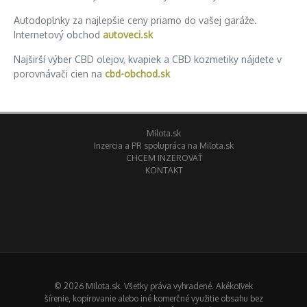
Autodoplnky za najlepšie ceny priamo do vašej garáže.
Internetový obchod
autoveci.sk
Najširší výber CBD olejov, kvapiek a CBD kozmetiky nájdete v
porovnávači cien na
cbd-obchod.sk
Milota.sk
Inzercia a PR spolupráca na Milota.sk
CHCEM INZEROVAŤ
KONTAKT
© 2026 Milota.sk. Všetky práva vyhradené. Akékoľvek
šírenie, kopírovanie alebo iné komerčné využitie obsahu bez