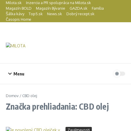
Preskočiť na obsah
Milota.sk
Inzercia a PR spolupráca na Milota.sk
Magazín BOLD
Magazín Bývanie
GAZDA.sk
Família
Šálka kávy
Top5.sk
News.sk
Dobrý recept.sk
Časopis Home
Menu
Domov
/
CBD olej
Značka prehliadania: CBD olej
Zaujímavosti