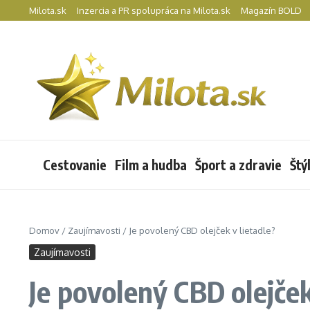
Preskočiť na obsah
Milota.sk
Inzercia a PR spolupráca na Milota.sk
Magazín BOLD
Cestovanie
Film a hudba
Šport a zdravie
Štý
Domov
/
Zaujímavosti
/
Je povolený CBD olejček v lietadle?
Zaujímavosti
Je povolený CBD olejček