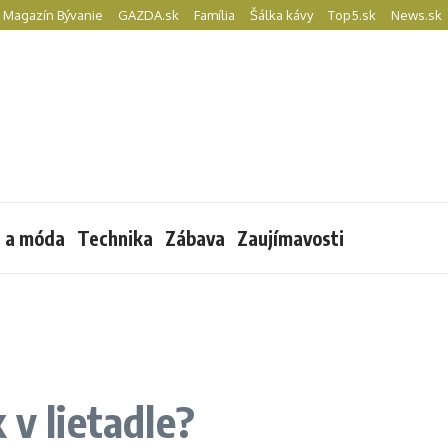
Magazín Bývanie
GAZDA.sk
Família
Šálka kávy
Top5.sk
News.sk
l a móda
Technika
Zábava
Zaujímavosti
 v lietadle?