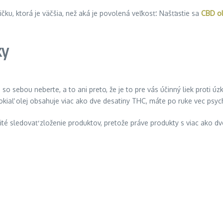
čku, ktorá je väčšia, než aká je povolená veľkosť. Našťastie sa
CBD ol
ky
so sebou neberte, a to ani preto, že je to pre vás účinný liek proti ú
kiaľ olej obsahuje viac ako dve desatiny THC, máte po ruke vec psy
ežité sledovať zloženie produktov, pretože práve produkty s viac ako d