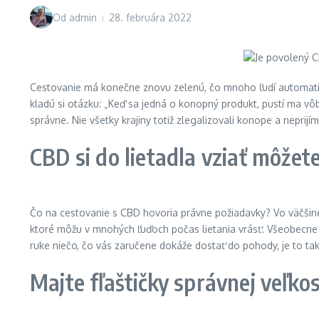
Od
admin
28. februára 2022
Cestovanie má konečne znovu zelenú, čo mnoho ľudí automatick
kladú si otázku: „Keď sa jedná o konopný produkt, pustí ma vôb
správne. Nie všetky krajiny totiž zlegalizovali konope a neprij
CBD si do lietadla vziať môžet
Čo na cestovanie s CBD hovoria právne požiadavky? Vo väčšine p
ktoré môžu v mnohých ľuďoch počas lietania vrásť. Všeobecne j
ruke niečo, čo vás zaručene dokáže dostať do pohody, je to tak
Majte fľaštičky správnej veľkos