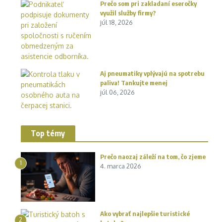
Prečo som pri zakladaní eseročky
využil služby firmy?
júl 18, 2026
Aj pneumatiky vplývajú na spotrebu
paliva! Tankujte menej
júl 06, 2026
Top témy
Prečo naozaj záleží na tom, čo zjeme
1
4. marca 2026
Ako vybrať najlepšie turistické
2