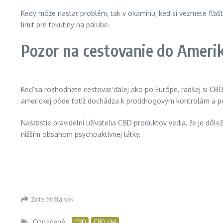
Kedy môže nastať problém, tak v okamihu, keď si vezmete fľašti
limit pre tekutiny na palube.
Pozor na cestovanie do Ameri
Keď sa rozhodnete cestovať ďalej ako po Európe, radšej si CBD 
americkej pôde totiž dochádza k protidrogovým kontrolám a po
Našťastie pravidelní užívatelia CBD produktov vedia, že je dôl
nižším obsahom psychoaktívnej látky.
Zdieľať článok
Označené:
CBD
CBD olej