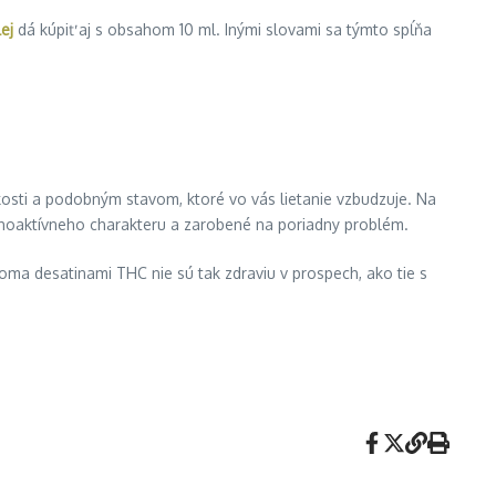
ej
dá kúpiť aj s obsahom 10 ml. Inými slovami sa týmto spĺňa
zkosti a podobným stavom, ktoré vo vás lietanie vzbudzuje. Na
choaktívneho charakteru a zarobené na poriadny problém.
voma desatinami THC nie sú tak zdraviu v prospech, ako tie s