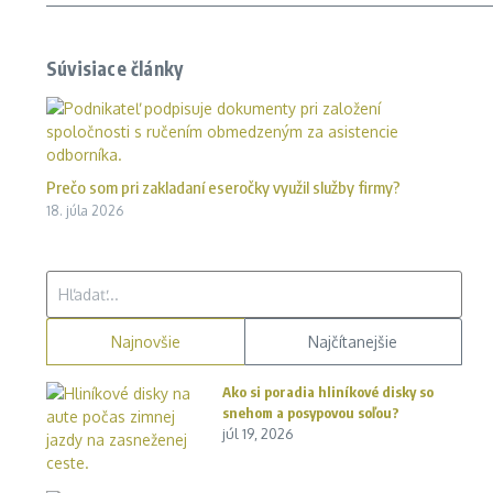
Súvisiace články
Prečo som pri zakladaní eseročky využil služby firmy?
18. júla 2026
Hľadať:
Najnovšie
Najčítanejšie
Ako si poradia hliníkové disky so
snehom a posypovou soľou?
júl 19, 2026