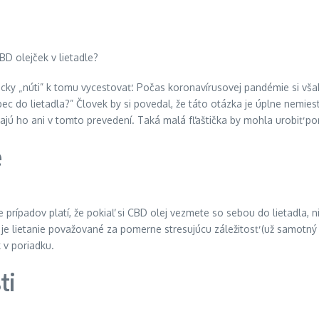
y „núti” k tomu vycestovať. Počas koronavírusovej pandémie si však
ec do lietadla?” Človek by si povedal, že táto otázka je úplne nemie
ímajú ho ani v tomto prevedení. Taká malá fľaštička by mohla urobiť p
e
rípadov platí, že pokiaľ si CBD olej vezmete so sebou do lietadla, ni
e lietanie považované za pomerne stresujúcu záležitosť (už samotný z
 v poriadku.
ti