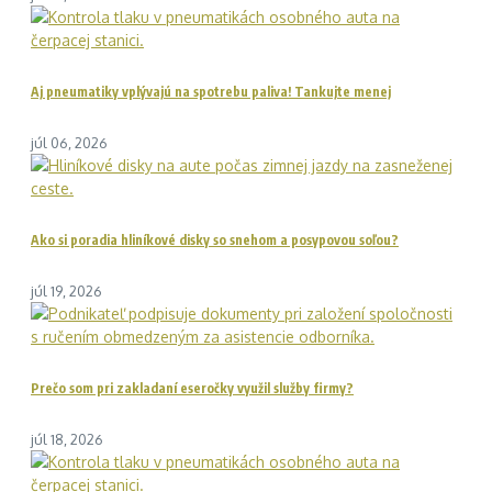
Aj pneumatiky vplývajú na spotrebu paliva! Tankujte menej
júl 06, 2026
Ako si poradia hliníkové disky so snehom a posypovou soľou?
júl 19, 2026
Prečo som pri zakladaní eseročky využil služby firmy?
júl 18, 2026