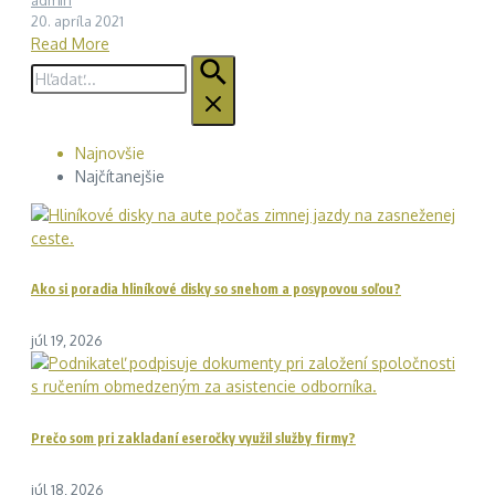
20. apríla 2021
Read More
Hľadať:
Najnovšie
Najčítanejšie
Ako si poradia hliníkové disky so snehom a posypovou soľou?
júl 19, 2026
Prečo som pri zakladaní eseročky využil služby firmy?
júl 18, 2026