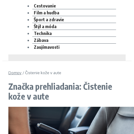
Cestovanie
Film a hudba
Šport a zdravie
Štýl a móda
Technika
Zábava
Zaujímavosti
Domov
/
Čistenie kože v aute
Značka prehliadania: Čistenie
kože v aute