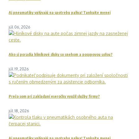
Aj pneumatiky vplývajú na spotrebu paliva! Tankujte menej
júl 06, 2026
Ako si poradia hliníkové disky so snehom a posypovou soľou?
júl 19, 2026
Prečo som pri zakladaní eseročky využil služby firmy?
júl 18, 2026
Aj pneumatiky vplývajú na spotrebu paliva! Tankujte menej