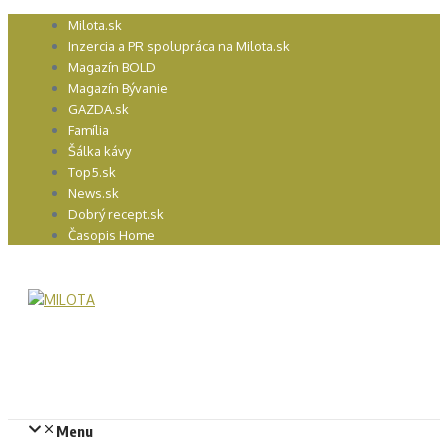
Preskočiť
Milota.sk
na
Inzercia a PR spolupráca na Milota.sk
obsah
Magazín BOLD
Magazín Bývanie
GAZDA.sk
Família
Šálka kávy
Top5.sk
News.sk
Dobrý recept.sk
Časopis Home
Menu