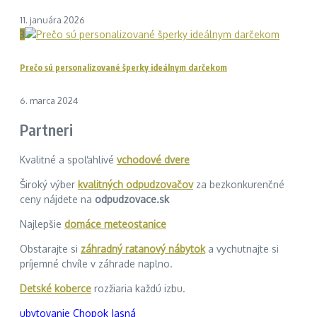
11. januára 2026
3
Prečo sú personalizované šperky ideálnym darčekom
6. marca 2024
Partneri
Kvalitné a spoľahlivé
vchodové dvere
Široký výber
kvalitných odpudzovačov
za bezkonkurenčné
ceny nájdete na
odpudzovace.sk
Najlepšie
domáce meteostanice
Obstarajte si
záhradný ratanový nábytok
a vychutnajte si
príjemné chvíle v záhrade naplno.
Detské koberce
rozžiaria každú izbu.
ubytovanie Chopok Jasná