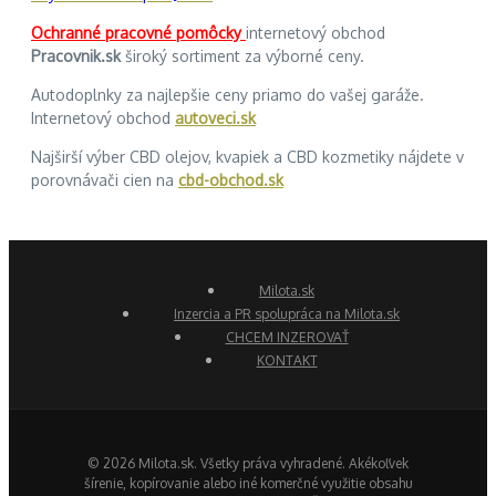
Ochranné pracovné pomôcky
internetový obchod
Pracovnik.sk
široký sortiment za výborné ceny.
Autodoplnky za najlepšie ceny priamo do vašej garáže.
Internetový obchod
autoveci.sk
Najširší výber CBD olejov, kvapiek a CBD kozmetiky nájdete v
porovnávači cien na
cbd-obchod.sk
Milota.sk
Inzercia a PR spolupráca na Milota.sk
CHCEM INZEROVAŤ
KONTAKT
© 2026 Milota.sk. Všetky práva vyhradené. Akékoľvek
šírenie, kopírovanie alebo iné komerčné využitie obsahu