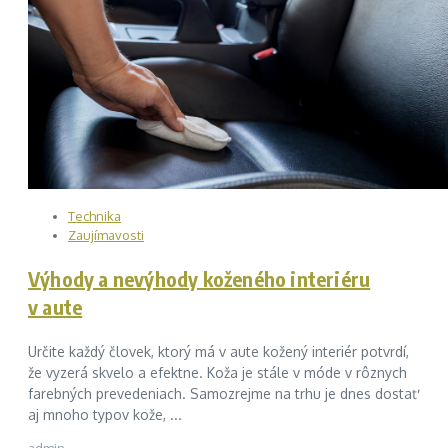
Technika
Zaujímavosti
Výhody a nevýhody koženého interiéru
v aute
Určite každý človek, ktorý má v aute kožený interiér potvrdí,
že vyzerá skvelo a efektne. Koža je stále v móde v rôznych
farebných prevedeniach. Samozrejme na trhu je dnes dostať
aj mnoho typov kože, ...
admin