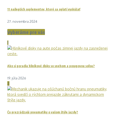
11 najlepších suplementov, ktoré sa oplatí vyskúšať
27. novembra 2024
Vyberáme pre vás
1
Ako si poradia hliníkové disky so snehom a posypovou soľou?
19. júla 2026
2
Čo prezrádzajú pneumatiky o vašom štýle jazdy?