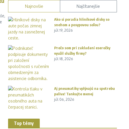
ku
Najnovšie
Najčítanejšie
le,
Ako si poradia hliníkové disky so
ke
snehom a posypovou soľou?
júl 19, 2026
Prečo som pri zakladaní eseročky
využil služby firmy?
júl 18, 2026
Aj pneumatiky vplývajú na spotrebu
paliva! Tankujte menej
júl 06, 2026
Top témy