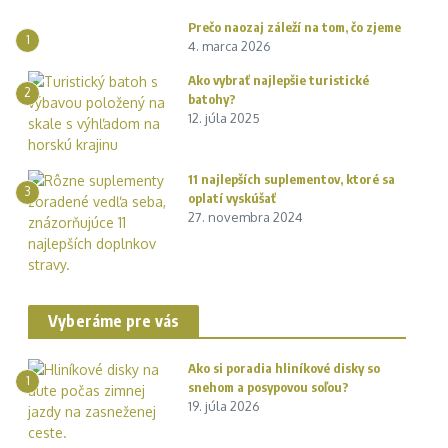
Prečo naozaj záleží na tom, čo zjeme
1
4. marca 2026
Ako vybrať najlepšie turistické
2
batohy?
12. júla 2025
11 najlepších suplementov, ktoré sa
3
oplatí vyskúšať
27. novembra 2024
Vyberáme pre vás
Ako si poradia hliníkové disky so
1
snehom a posypovou soľou?
19. júla 2026