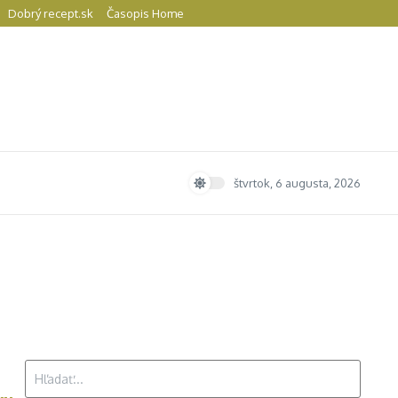
Dobrý recept.sk
Časopis Home
štvrtok, 6 augusta, 2026
Hľadať: