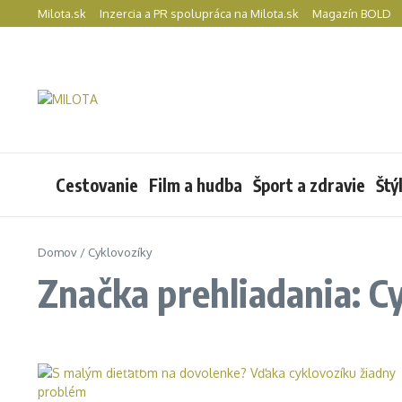
Preskočiť na obsah
Milota.sk
Inzercia a PR spolupráca na Milota.sk
Magazín BOLD
Cestovanie
Film a hudba
Šport a zdravie
Štý
Domov
/
Cyklovozíky
Značka prehliadania: C