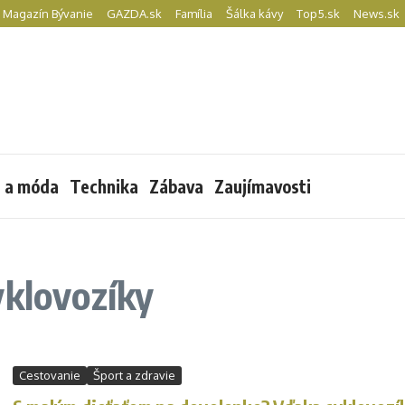
Magazín Bývanie
GAZDA.sk
Família
Šálka kávy
Top5.sk
News.sk
l a móda
Technika
Zábava
Zaujímavosti
yklovozíky
Cestovanie
Šport a zdravie