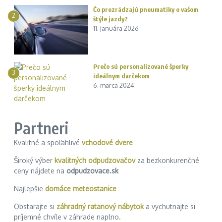
Čo prezrádzajú pneumatiky o vašom
2
štýle jazdy?
11. januára 2026
Prečo sú personalizované šperky
3
ideálnym darčekom
6. marca 2024
Partneri
Kvalitné a spoľahlivé
vchodové dvere
Široký výber
kvalitných odpudzovačov
za bezkonkurenčné
ceny nájdete na
odpudzovace.sk
Najlepšie
domáce meteostanice
Obstarajte si
záhradný ratanový nábytok
a vychutnajte si
príjemné chvíle v záhrade naplno.