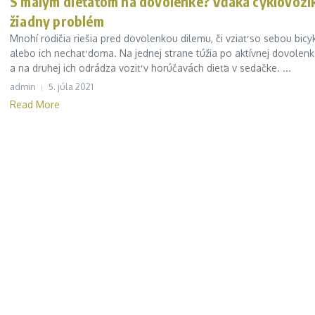
S malým dieťaťom na dovolenke? Vďaka cyklovozí
žiadny problém
Mnohí rodičia riešia pred dovolenkou dilemu, či vziať so sebou bicyk
alebo ich nechať doma. Na jednej strane túžia po aktívnej dovolen
a na druhej ich odrádza voziť v horúčavách dieťa v sedačke. ...
admin
5. júla 2021
Read More