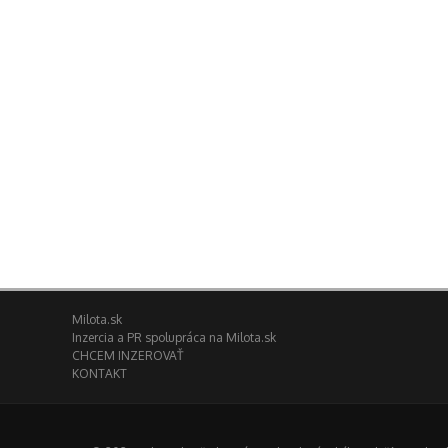
Milota.sk
Inzercia a PR spolupráca na Milota.sk
CHCEM INZEROVAŤ
KONTAKT