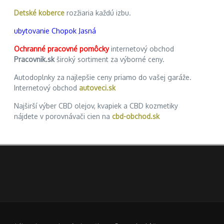
Detské koberce
rozžiaria každú izbu.
ubytovanie Chopok Jasná
Ochranné pracovné pomôcky
internetový obchod
Pracovnik.sk
široký sortiment za výborné ceny.
Autodoplnky za najlepšie ceny priamo do vašej garáže.
Internetový obchod
autoveci.sk
Najširší výber CBD olejov, kvapiek a CBD kozmetiky
nájdete v porovnávači cien na
cbd-obchod.sk