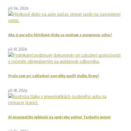
júl 06, 2026
Ako si poradia hliníkové disky so snehom a posypovou soľou?
júl 19, 2026
Prečo som pri zakladaní eseročky využil služby firmy?
júl 18, 2026
Aj pneumatiky vplývajú na spotrebu paliva! Tankujte menej