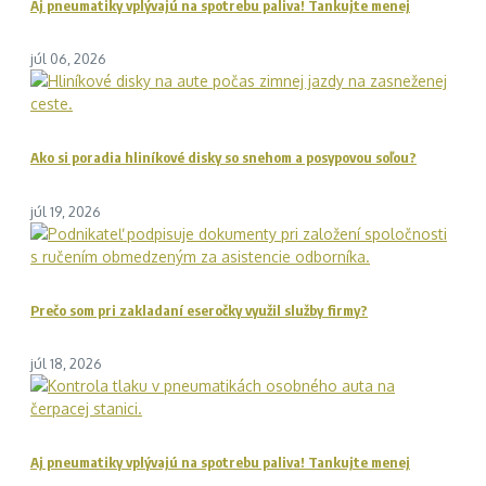
Aj pneumatiky vplývajú na spotrebu paliva! Tankujte menej
júl 06, 2026
Ako si poradia hliníkové disky so snehom a posypovou soľou?
júl 19, 2026
Prečo som pri zakladaní eseročky využil služby firmy?
júl 18, 2026
Aj pneumatiky vplývajú na spotrebu paliva! Tankujte menej