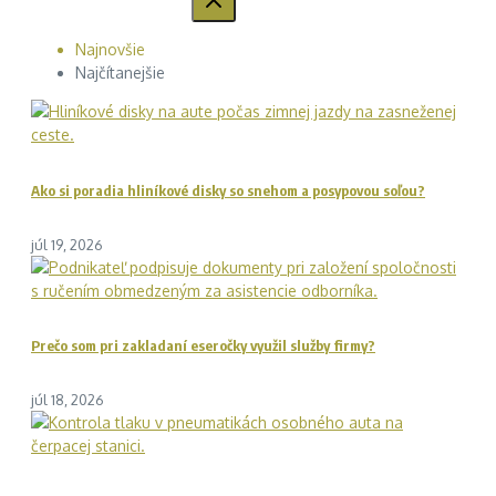
Najnovšie
Najčítanejšie
Ako si poradia hliníkové disky so snehom a posypovou soľou?
júl 19, 2026
Prečo som pri zakladaní eseročky využil služby firmy?
júl 18, 2026