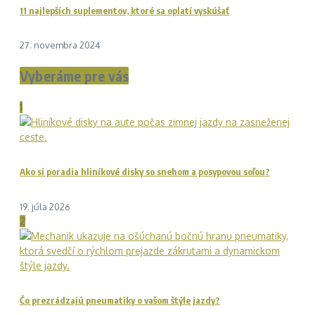
11 najlepších suplementov, ktoré sa oplatí vyskúšať
27. novembra 2024
Vyberáme pre vás
1
Ako si poradia hliníkové disky so snehom a posypovou soľou?
19. júla 2026
2
Čo prezrádzajú pneumatiky o vašom štýle jazdy?