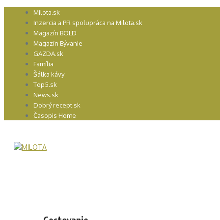
Preskočiť
Milota.sk
na
Inzercia a PR spolupráca na Milota.sk
obsah
Magazín BOLD
Magazín Bývanie
GAZDA.sk
Família
Šálka kávy
Top5.sk
News.sk
Dobrý recept.sk
Časopis Home