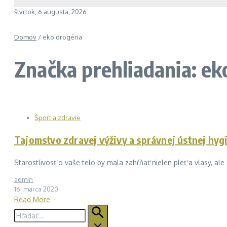
štvrtok, 6 augusta, 2026
Domov
/
eko drogéria
Značka prehliadania: ek
Šport a zdravie
Tajomstvo zdravej výživy a správnej ústnej hyg
Starostlivosť o vaše telo by mala zahŕňať nielen pleť a vlasy, ale
admin
16. marca 2020
Read More
Hľadať: