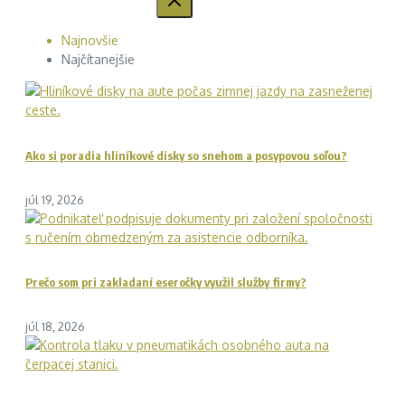
Najnovšie
Najčítanejšie
Ako si poradia hliníkové disky so snehom a posypovou soľou?
júl 19, 2026
Prečo som pri zakladaní eseročky využil služby firmy?
júl 18, 2026