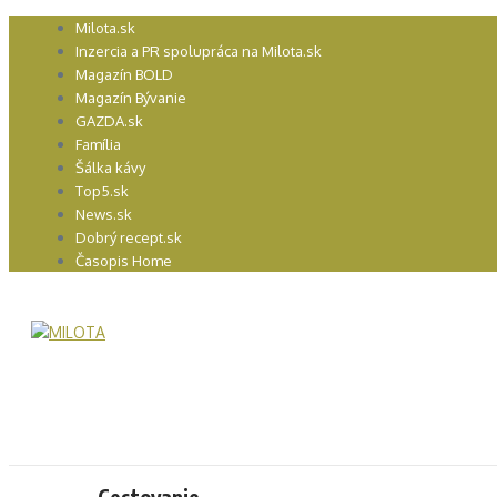
Preskočiť
Milota.sk
na
Inzercia a PR spolupráca na Milota.sk
obsah
Magazín BOLD
Magazín Bývanie
GAZDA.sk
Família
Šálka kávy
Top5.sk
News.sk
Dobrý recept.sk
Časopis Home