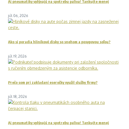
Aj pneumatiky vplývajú na spotrebu paliva! Tankujte menej
júl 06, 2026
Ako si poradia hliníkové disky so snehom a posypovou soľou?
júl 19, 2026
Prečo som pri zakladaní eseročky využil služby firmy?
júl 18, 2026
Aj pneumatiky vplývajú na spotrebu paliva! Tankujte menej