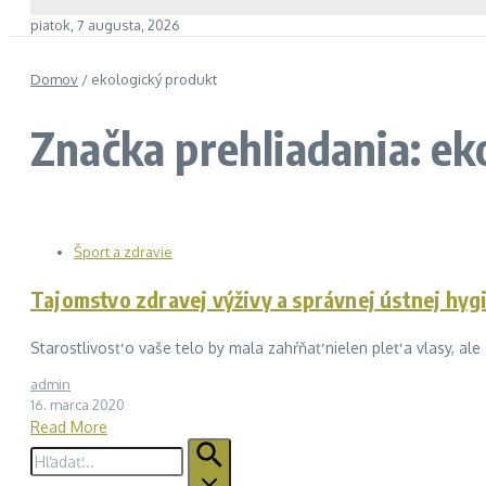
piatok, 7 augusta, 2026
Domov
/
ekologický produkt
Značka prehliadania: ek
Šport a zdravie
Tajomstvo zdravej výživy a správnej ústnej hyg
Starostlivosť o vaše telo by mala zahŕňať nielen pleť a vlasy, ale
admin
16. marca 2020
Read More
Hľadať: