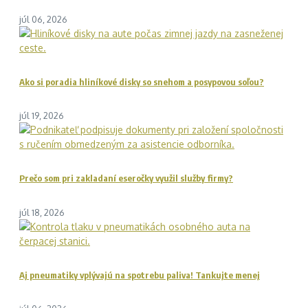
júl 06, 2026
Ako si poradia hliníkové disky so snehom a posypovou soľou?
júl 19, 2026
Prečo som pri zakladaní eseročky využil služby firmy?
júl 18, 2026
Aj pneumatiky vplývajú na spotrebu paliva! Tankujte menej