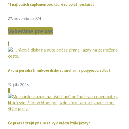
11 najlepších suplementov, ktoré sa oplatí vyskúšať
27. novembra 2024
Vyberáme pre vás
1
Ako si poradia hliníkové disky so snehom a posypovou soľou?
19. júla 2026
2
Čo prezrádzajú pneumatiky o vašom štýle jazdy?