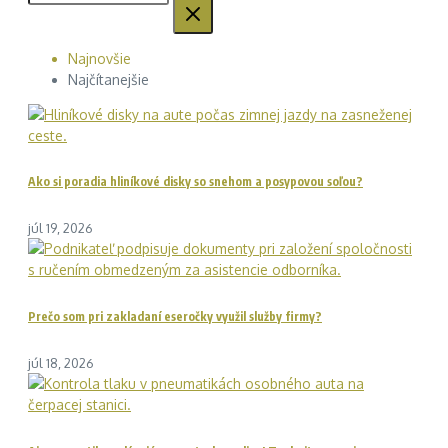
Najnovšie
Najčítanejšie
Ako si poradia hliníkové disky so snehom a posypovou soľou?
júl 19, 2026
Prečo som pri zakladaní eseročky využil služby firmy?
júl 18, 2026