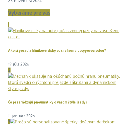
27. novembra 2024
Vyberáme pre vás
1
Ako si poradia hliníkové disky so snehom a posypovou soľou?
19. júla 2026
2
Čo prezrádzajú pneumatiky o vašom štýle jazdy?
11. januára 2026
3