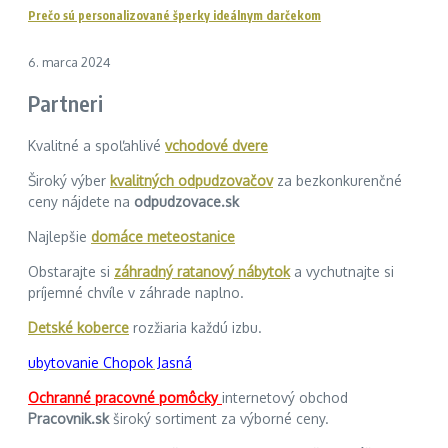
Prečo sú personalizované šperky ideálnym darčekom
6. marca 2024
Partneri
Kvalitné a spoľahlivé
vchodové dvere
Široký výber
kvalitných odpudzovačov
za bezkonkurenčné
ceny nájdete na
odpudzovace.sk
Najlepšie
domáce meteostanice
Obstarajte si
záhradný ratanový nábytok
a vychutnajte si
príjemné chvíle v záhrade naplno.
Detské koberce
rozžiaria každú izbu.
ubytovanie Chopok Jasná
Ochranné pracovné pomôcky
internetový obchod
Pracovnik.sk
široký sortiment za výborné ceny.