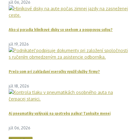
júl 06, 2026
Ako si poradia hliníkové disky so snehom a posypovou soľou?
júl 19, 2026
Prečo som pri zakladaní eseročky využil služby firmy?
júl 18, 2026
Aj pneumatiky vplývajú na spotrebu paliva! Tankujte menej
júl 06, 2026