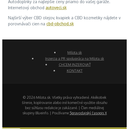
Autodoplnky za najlepšie ceny priamo do vašej garáže.
Internetový obchod
autoveci.sk
Najširší výber CBD olejov, kvapiek a CBD kozmetiky nájdete v
porovnávači cien na
cbd-obchod.sk
Milota.sk
Inzercia a PR spolupráca na Milota.sk
CHCEM INZEROVAŤ
KONTAKT
© 2026 Milota.sk. Všetky práva vyhradené. Akékoľvek
šírenie, kopírovanie alebo iné komerčné využitie obsahu
bez súhlasu redakcie je zakázané. | Člen mediálnej
skupiny Blueinfo. | Používame
Spravodajský časopis X