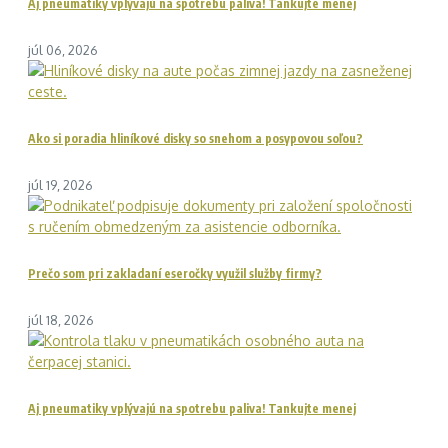
Aj pneumatiky vplývajú na spotrebu paliva! Tankujte menej
júl 06, 2026
Ako si poradia hliníkové disky so snehom a posypovou soľou?
júl 19, 2026
Prečo som pri zakladaní eseročky využil služby firmy?
júl 18, 2026
Aj pneumatiky vplývajú na spotrebu paliva! Tankujte menej