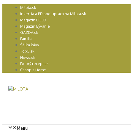
Preskočiť
Milota.sk
na
Inzercia a PR spolupráca na Milota.sk
obsah
Magazín BOLD
Magazín Bývanie
GAZDA.sk
Família
Šálka kávy
Top5.sk
News.sk
Dobrý recept.sk
Časopis Home
Menu