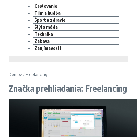
Cestovanie
Film a hudba
Šport a zdravie
Štýl a móda
Technika
Zábava
Zaujímavosti
Domov
/
Freelancing
Značka prehliadania: Freelancing