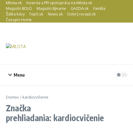
Preskočiť na obsah
Milota.sk
Inzercia a PR spolupráca na Milota.sk
Magazín BOLD
Magazín Bývanie
GAZDA.sk
Família
Šálka kávy
Top5.sk
News.sk
Dobrý recept.sk
Časopis Home
Menu
Domov
/
kardiocvičenie
Značka
prehliadania: kardiocvičenie