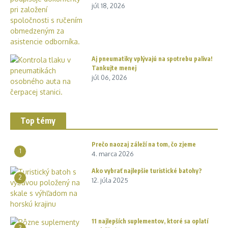
júl 18, 2026
Aj pneumatiky vplývajú na spotrebu paliva!
Tankujte menej
júl 06, 2026
Top témy
Prečo naozaj záleží na tom, čo zjeme
1
4. marca 2026
Ako vybrať najlepšie turistické batohy?
2
12. júla 2025
11 najlepších suplementov, ktoré sa oplatí
3