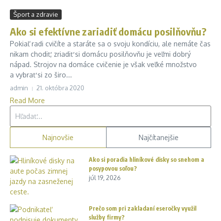
Šport a zdravie
Ako si efektívne zariadiť domácu posilňovňu?
Pokiaľ radi cvičíte a staráte sa o svoju kondíciu, ale nemáte čas
nikam chodiť, zriadiť si domácu posilňovňu je veľmi dobrý
nápad. Strojov na domáce cvičenie je však veľké množstvo
a vybrať si zo širo...
admin
21. októbra 2020
Read More
Hľadať:
Najnovšie
Najčítanejšie
Ako si poradia hliníkové disky so snehom a
posypovou soľou?
júl 19, 2026
Prečo som pri zakladaní eseročky využil
služby firmy?