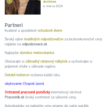
3
darčekom
6. marca 2024
Partneri
Kvalitné a spoľahlivé
vchodové dvere
Široký výber
kvalitných odpudzovačov
za bezkonkurenčné ceny
nájdete na
odpudzovace.sk
Najlepšie
domáce meteostanice
Obstarajte si
záhradný ratanový nábytok
a vychutnajte si
príjemné chvíle v záhrade naplno.
Detské koberce
rozžiaria každú izbu.
ubytovanie Chopok Jasná
Ochranné pracovné pomôcky
internetový obchod
Pracovnik.sk
široký sortiment za výborné ceny.
Autodoplnky za najlepšie ceny priamo do vašej garáže.