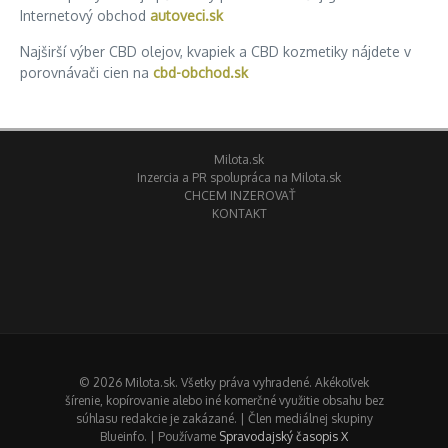
Internetový obchod
autoveci.sk
Najširší výber CBD olejov, kvapiek a CBD kozmetiky nájdete v
porovnávači cien na
cbd-obchod.sk
Milota.sk
Inzercia a PR spolupráca na Milota.sk
CHCEM INZEROVAŤ
KONTAKT
© 2026 Milota.sk. Všetky práva vyhradené. Akékoľvek
šírenie, kopírovanie alebo iné komerčné využitie obsahu bez
súhlasu redakcie je zakázané. | Člen mediálnej skupiny
Blueinfo. | Používame
Spravodajský časopis X