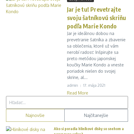
Jar je tu! Prevetrajte
svoju šatníkovú skriňu
podľa Marie Kondo
Jar je ideálnou dobou na
prevetranie šatníka a zbavenie
sa oblečenia, ktoré už vám
nerobí radosť. Inšpirujte sa
preto metódou japonskej
koučky Marie Kondo a vneste
poriadok nielen do svojej
skrine, al...
admin
17. mája 2021
Read More
Hľadať:
Najnovšie
Najčítanejšie
Ako si poradia hliníkové disky so snehom a