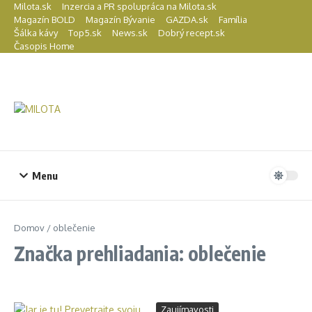
Preskočiť na obsah
Milota.sk
Inzercia a PR spolupráca na Milota.sk
Magazín BOLD
Magazín Bývanie
GAZDA.sk
Família
Šálka kávy
Top5.sk
News.sk
Dobrý recept.sk
Časopis Home
Menu
Domov
/
oblečenie
Značka prehliadania: oblečenie
Zaujímavosti