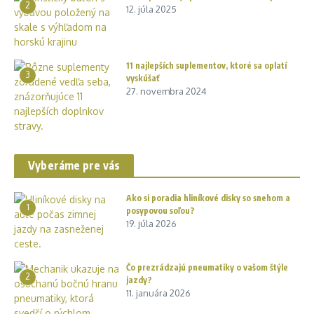
2
12. júla 2025
11 najlepších suplementov, ktoré sa oplatí
3
vyskúšať
27. novembra 2024
Vyberáme pre vás
Ako si poradia hliníkové disky so snehom a
1
posypovou soľou?
19. júla 2026
Čo prezrádzajú pneumatiky o vašom štýle
2
jazdy?
11. januára 2026