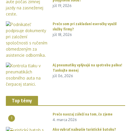
posypovou soľou?
júl 19, 2026
Prečo som pri zakladaní eseročky využil
služby firmy?
júl 18, 2026
Aj pneumatiky vplývajú na spotrebu paliva!
Tankujte menej
júl 06, 2026
Top témy
Prečo naozaj záleží na tom, čo zjeme
1
4. marca 2026
Ako vybrať najlepšie turistické batohy?