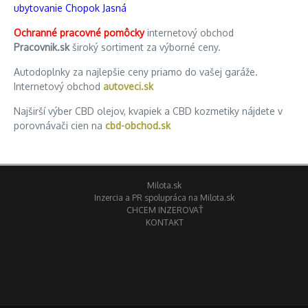
ubytovanie Chopok Jasná
Ochranné pracovné pomôcky
internetový obchod
Pracovnik.sk
široký sortiment za výborné ceny.
Autodoplnky za najlepšie ceny priamo do vašej garáže.
Internetový obchod
autoveci.sk
Najširší výber CBD olejov, kvapiek a CBD kozmetiky nájdete v
porovnávači cien na
cbd-obchod.sk
Milota.sk
Inzercia a PR spolupráca na Milota.sk
CHCEM INZEROVAŤ
KONTAKT