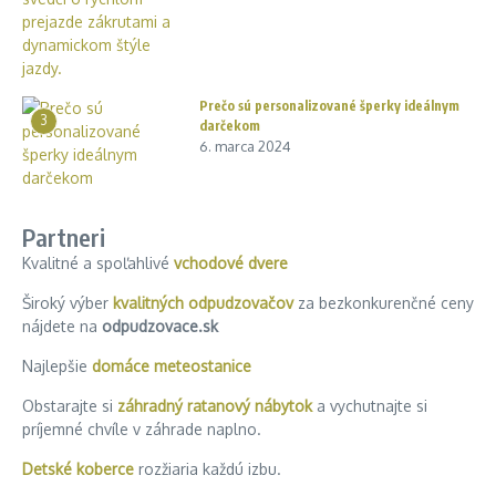
Prečo sú personalizované šperky ideálnym
3
darčekom
6. marca 2024
Partneri
Kvalitné a spoľahlivé
vchodové dvere
Široký výber
kvalitných odpudzovačov
za bezkonkurenčné ceny
nájdete na
odpudzovace.sk
Najlepšie
domáce meteostanice
Obstarajte si
záhradný ratanový nábytok
a vychutnajte si
príjemné chvíle v záhrade naplno.
Detské koberce
rozžiaria každú izbu.