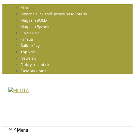
Preskočiť
Milota.sk
na
Inzercia a PR spolupráca na Milota.sk
obsah
Magazín BOLD
Magazín Bývanie
GAZDA.sk
Família
Šálka kávy
Top5.sk
News.sk
Dobrý recept.sk
Časopis Home
Menu