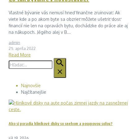
Vlastné bývanie vás nemusí hneď finančne zruinovať. Ak
viete kde a po akom byte sa obzrieť môžete ušetriť dosť
financií nie len na opravách bytu, dochádzke do práce ale aj
na nákupoch. Jégého alej v B...
admin
25. apríla 2022
Read More
Hľadať:
Najnovšie
Najčítanejšie
Ako si poradia hliníkové disky so snehom a posypovou soľou?
júl 19, 2026