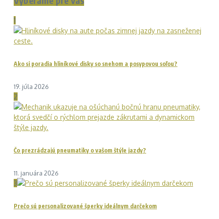
Vyberáme pre vás
1
Ako si poradia hliníkové disky so snehom a posypovou soľou?
19. júla 2026
2
Čo prezrádzajú pneumatiky o vašom štýle jazdy?
11. januára 2026
3
Prečo sú personalizované šperky ideálnym darčekom