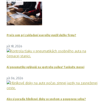
Prečo som pri zakladaní eseročky využil služby firmy?
júl 18, 2026
Aj pneumatiky vplývajú na spotrebu paliva! Tankujte menej
júl 06, 2026
Ako si poradia hliníkové disky so snehom a posypovou soľou?