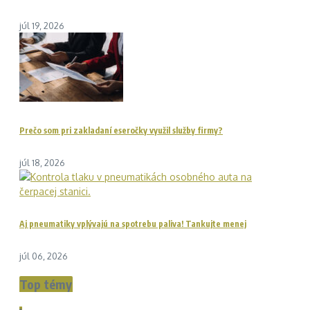
júl 19, 2026
Prečo som pri zakladaní eseročky využil služby firmy?
júl 18, 2026
Aj pneumatiky vplývajú na spotrebu paliva! Tankujte menej
júl 06, 2026
Top témy