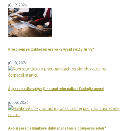
júl 19, 2026
Prečo som pri zakladaní eseročky využil služby firmy?
júl 18, 2026
Aj pneumatiky vplývajú na spotrebu paliva! Tankujte menej
júl 06, 2026
Ako si poradia hliníkové disky so snehom a posypovou soľou?