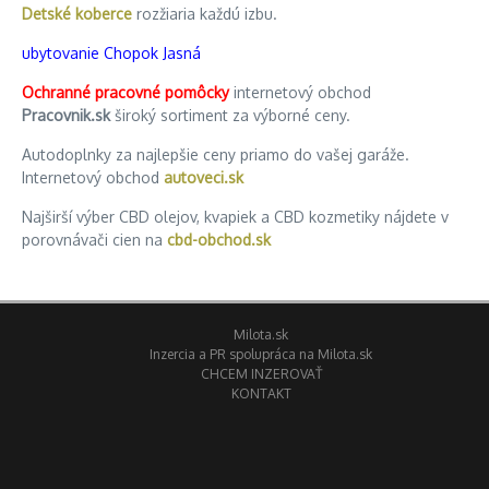
Detské koberce
rozžiaria každú izbu.
ubytovanie Chopok Jasná
Ochranné pracovné pomôcky
internetový obchod
Pracovnik.sk
široký sortiment za výborné ceny.
Autodoplnky za najlepšie ceny priamo do vašej garáže.
Internetový obchod
autoveci.sk
Najširší výber CBD olejov, kvapiek a CBD kozmetiky nájdete v
porovnávači cien na
cbd-obchod.sk
Milota.sk
Inzercia a PR spolupráca na Milota.sk
CHCEM INZEROVAŤ
KONTAKT