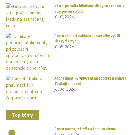
Ako si poradia hliníkové disky so snehom a
posypovou soľou?
júl 19, 2026
Prečo som pri zakladaní eseročky využil
služby firmy?
júl 18, 2026
Aj pneumatiky vplývajú na spotrebu paliva!
Tankujte menej
júl 06, 2026
Top témy
Prečo naozaj záleží na tom, čo zjeme
1
4. marca 2026