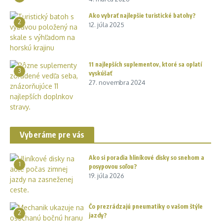
Ako vybrať najlepšie turistické batohy?
2
12. júla 2025
11 najlepších suplementov, ktoré sa oplatí
3
vyskúšať
27. novembra 2024
Vyberáme pre vás
Ako si poradia hliníkové disky so snehom a
1
posypovou soľou?
19. júla 2026
Čo prezrádzajú pneumatiky o vašom štýle
2
jazdy?