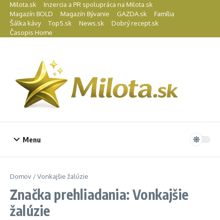
Preskočiť na obsah
Milota.sk
Inzercia a PR spolupráca na Milota.sk
Magazín BOLD
Magazín Bývanie
GAZDA.sk
Família
Šálka kávy
Top5.sk
News.sk
Dobrý recept.sk
Časopis Home
Menu
Domov
/
Vonkajšie žalúzie
Značka prehliadania: Vonkajšie
žalúzie