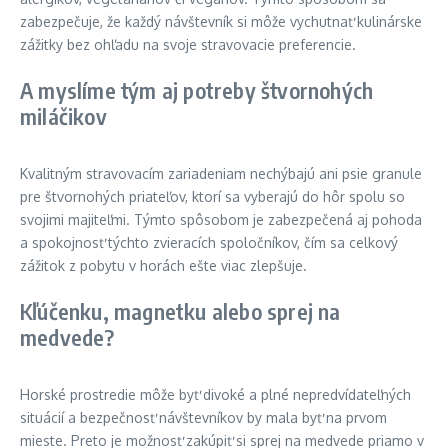
zabezpečuje, že každý návštevník si môže vychutnať kulinárske
zážitky bez ohľadu na svoje stravovacie preferencie.
A myslíme tým aj potreby štvornohých
miláčikov
Kvalitným stravovacím zariadeniam nechýbajú ani psie granule
pre štvornohých priateľov, ktorí sa vyberajú do hôr spolu so
svojimi majiteľmi. Týmto spôsobom je zabezpečená aj pohoda
a spokojnosť týchto zvieracích spoločníkov, čím sa celkový
zážitok z pobytu v horách ešte viac zlepšuje.
Kľúčenku, magnetku alebo sprej na
medvede?
Horské prostredie môže byť divoké a plné nepredvídateľných
situácií a bezpečnosť návštevníkov by mala byť na prvom
mieste. Preto je možnosť zakúpiť si sprej na medvede priamo v