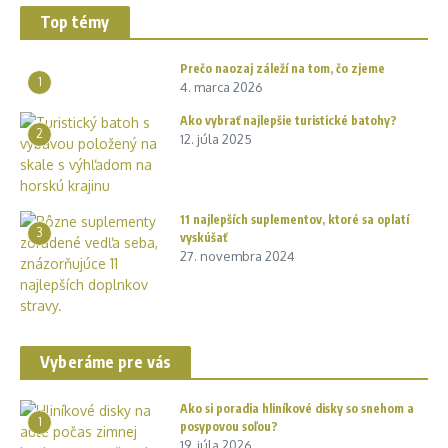
Top témy
Prečo naozaj záleží na tom, čo zjeme
1
4. marca 2026
Ako vybrať najlepšie turistické batohy?
2
12. júla 2025
11 najlepších suplementov, ktoré sa oplatí
3
vyskúšať
27. novembra 2024
Vyberáme pre vás
Ako si poradia hliníkové disky so snehom a
1
posypovou soľou?
19. júla 2026