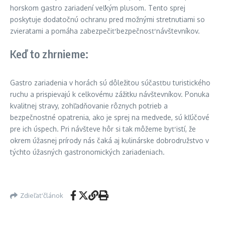
horskom gastro zariadení veľkým plusom. Tento sprej
poskytuje dodatočnú ochranu pred možnými stretnutiami so
zvieratami a pomáha zabezpečiť bezpečnosť návštevníkov.
Keď to zhrnieme:
Gastro zariadenia v horách sú dôležitou súčasťou turistického
ruchu a prispievajú k celkovému zážitku návštevníkov. Ponuka
kvalitnej stravy, zohľadňovanie rôznych potrieb a
bezpečnostné opatrenia, ako je sprej na medvede, sú kľúčové
pre ich úspech. Pri návšteve hôr si tak môžeme byť istí, že
okrem úžasnej prírody nás čaká aj kulinárske dobrodružstvo v
týchto úžasných gastronomických zariadeniach.
Zdieľať článok