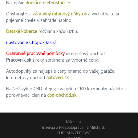
Najlepšie
domáce meteostanice
Obstarajte si
záhradný ratanový nábytok
a vychutnajte si
príjemné chvíle v záhrade naplno.
Detské koberce
rozžiaria každú izbu.
ubytovanie Chopok Jasná
Ochranné pracovné pomôcky
internetový obchod
Pracovnik.sk
široký sortiment za výborné ceny.
Autodoplnky za najlepšie ceny priamo do vašej garáže.
Internetový obchod
autoveci.sk
Najširší výber CBD olejov, kvapiek a CBD kozmetiky nájdete v
porovnávači cien na
cbd-obchod.sk
Milota.sk
Inzercia a PR spolupráca na Milota.sk
CHCEM INZEROVAŤ