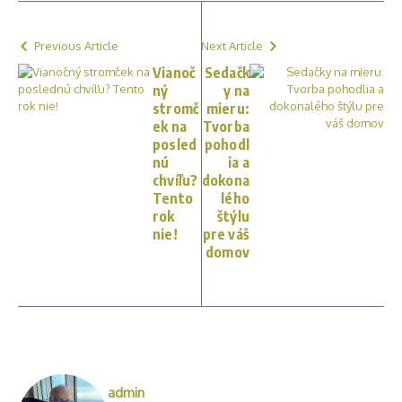
Previous Article
Next Article
Vianoč
Sedačk
ný
y na
stromč
mieru:
ek na
Tvorba
posled
pohodl
nú
ia a
chvíľu?
dokona
Tento
lého
rok
štýlu
nie!
pre váš
domov
admin