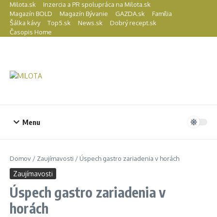
Preskočiť na obsah
Milota.sk
Inzercia a PR spolupráca na Milota.sk
Magazín BOLD
Magazín Bývanie
GAZDA.sk
Família
Šálka kávy
Top5.sk
News.sk
Dobrý recept.sk
Časopis Home
Menu
Domov
/
Zaujímavosti
/
Úspech gastro zariadenia v horách
Zaujímavosti
Úspech gastro zariadenia v
horách