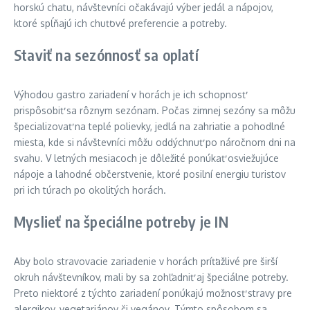
horskú chatu, návštevníci očakávajú výber jedál a nápojov,
ktoré spĺňajú ich chuťové preferencie a potreby.
Staviť na sezónnosť sa oplatí
Výhodou gastro zariadení v horách je ich schopnosť
prispôsobiť sa rôznym sezónam. Počas zimnej sezóny sa môžu
špecializovať na teplé polievky, jedlá na zahriatie a pohodlné
miesta, kde si návštevníci môžu oddýchnuť po náročnom dni na
svahu. V letných mesiacoch je dôležité ponúkať osviežujúce
nápoje a lahodné občerstvenie, ktoré posilní energiu turistov
pri ich túrach po okolitých horách.
Myslieť na špeciálne potreby je IN
Aby bolo stravovacie zariadenie v horách príťažlivé pre širší
okruh návštevníkov, mali by sa zohľadniť aj špeciálne potreby.
Preto niektoré z týchto zariadení ponúkajú možnosť stravy pre
alergikov, vegetariánov či vegánov. Týmto spôsobom sa