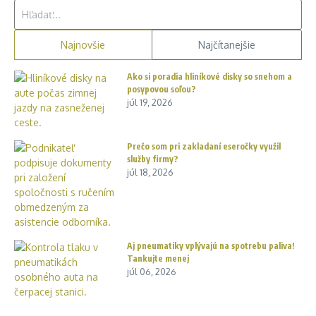
Hľadať:
Najnovšie
Najčítanejšie
Ako si poradia hliníkové disky so snehom a
posypovou soľou?
júl 19, 2026
Prečo som pri zakladaní eseročky využil
služby firmy?
júl 18, 2026
Aj pneumatiky vplývajú na spotrebu paliva!
Tankujte menej
júl 06, 2026