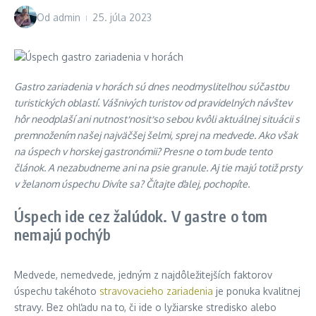
Od
admin
25. júla 2023
Gastro zariadenia v horách sú dnes neodmysliteľnou súčasťou
turistických oblastí. Vášnivých turistov od pravidelných návštev
hôr neodplaší ani nutnosť nosiť so sebou kvôli aktuálnej situácii s
premnožením našej najväčšej šelmi,
sprej na medvede
. Ako však
na úspech v horskej gastronómii? Presne o tom bude tento
článok. A nezabudneme ani na
psie granule
. Aj tie majú totiž prsty
v želanom úspechu Divíte sa? Čítajte ďalej, pochopíte.
Úspech ide cez žalúdok. V gastre o tom
nemajú pochýb
Medvede, nemedvede, jedným z najdôležitejších faktorov
úspechu takéhoto
stravovacieho zariadenia
je ponuka kvalitnej
stravy. Bez ohľadu na to, či ide o lyžiarske stredisko alebo