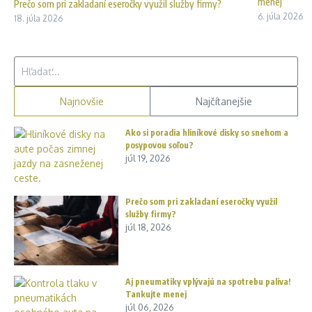
menej
Prečo som pri zakladaní eseročky využil služby firmy?
6. júla 2026
18. júla 2026
Hľadať:
Najnovšie
Najčítanejšie
Ako si poradia hliníkové disky so snehom a
posypovou soľou?
júl 19, 2026
Prečo som pri zakladaní eseročky využil
služby firmy?
júl 18, 2026
Aj pneumatiky vplývajú na spotrebu paliva!
Tankujte menej
júl 06, 2026