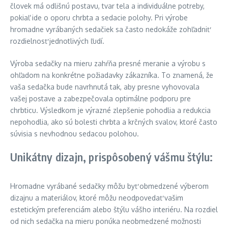
človek má odlišnú postavu, tvar tela a individuálne potreby,
pokiaľ ide o oporu chrbta a sedacie polohy. Pri výrobe
hromadne vyrábaných sedačiek sa často nedokáže zohľadniť
rozdielnosť jednotlivých ľudí.
Výroba sedačky na mieru zahŕňa presné meranie a výrobu s
ohľadom na konkrétne požiadavky zákazníka. To znamená, že
vaša sedačka bude navrhnutá tak, aby presne vyhovovala
vašej postave a zabezpečovala optimálne podporu pre
chrbticu. Výsledkom je výrazné zlepšenie pohodlia a redukcia
nepohodlia, ako sú bolesti chrbta a krčných svalov, ktoré často
súvisia s nevhodnou sedacou polohou.
Unikátny dizajn, prispôsobený vášmu štýlu:
Hromadne vyrábané sedačky môžu byť obmedzené výberom
dizajnu a materiálov, ktoré môžu neodpovedať vašim
estetickým preferenciám alebo štýlu vášho interiéru. Na rozdiel
od nich sedačka na mieru ponúka neobmedzené možnosti