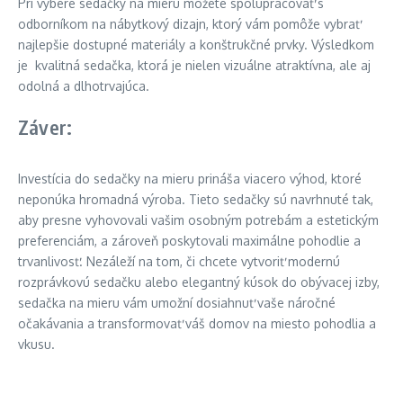
Pri výbere sedačky na mieru môžete spolupracovať s
odborníkom na nábytkový dizajn, ktorý vám pomôže vybrať
najlepšie dostupné materiály a konštrukčné prvky. Výsledkom
je kvalitná sedačka, ktorá je nielen vizuálne atraktívna, ale aj
odolná a dlhotrvajúca.
Záver:
Investícia do sedačky na mieru prináša viacero výhod, ktoré
neponúka hromadná výroba. Tieto sedačky sú navrhnuté tak,
aby presne vyhovovali vašim osobným potrebám a estetickým
preferenciám, a zároveň poskytovali maximálne pohodlie a
trvanlivosť. Nezáleží na tom, či chcete vytvoriť modernú
rozprávkovú sedačku alebo elegantný kúsok do obývacej izby,
sedačka na mieru vám umožní dosiahnuť vaše náročné
očakávania a transformovať váš domov na miesto pohodlia a
vkusu.