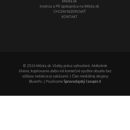
Milota.sk
Inzercia a PR spolupráca na Milota.sk
CHCEM INZEROVAŤ
KONTAKT
© 2026 Milota.sk. Všetky práva vyhradené. Akékoľvek
šírenie, kopírovanie alebo iné komerčné využitie obsahu bez
súhlasu redakcie je zakázané. | Člen mediálnej skupiny
Blueinfo. | Používame
Spravodajský časopis X