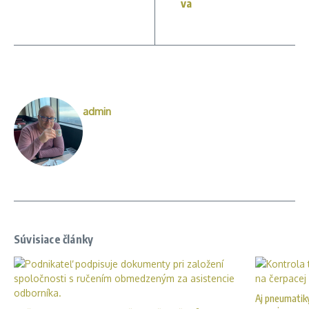
va
admin
Súvisiace články
Aj pneumatiky