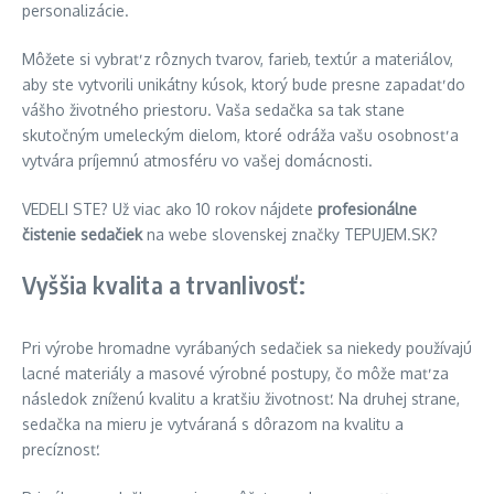
personalizácie.
Môžete si vybrať z rôznych tvarov, farieb, textúr a materiálov,
aby ste vytvorili unikátny kúsok, ktorý bude presne zapadať do
vášho životného priestoru. Vaša sedačka sa tak stane
skutočným umeleckým dielom, ktoré odráža vašu osobnosť a
vytvára príjemnú atmosféru vo vašej domácnosti.
VEDELI STE? Už viac ako 10 rokov nájdete
profesionálne
čistenie sedačiek
na webe slovenskej značky TEPUJEM.SK?
Vyššia kvalita a trvanlivosť:
Pri výrobe hromadne vyrábaných sedačiek sa niekedy používajú
lacné materiály a masové výrobné postupy, čo môže mať za
následok zníženú kvalitu a kratšiu životnosť. Na druhej strane,
sedačka na mieru je vytváraná s dôrazom na kvalitu a
precíznosť.