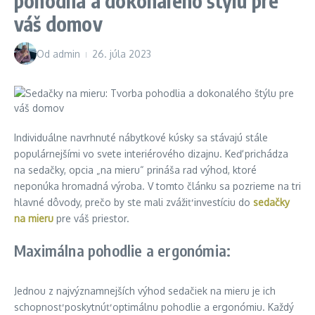
pohodlia a dokonalého štýlu pre
váš domov
Od
admin
26. júla 2023
Individuálne navrhnuté nábytkové kúsky sa stávajú stále
populárnejšími vo svete interiérového dizajnu. Keď prichádza
na sedačky, opcia „na mieru“ prináša rad výhod, ktoré
neponúka hromadná výroba. V tomto článku sa pozrieme na tri
hlavné dôvody, prečo by ste mali zvážiť investíciu do
sedačky
na mieru
pre váš priestor.
Maximálna pohodlie a ergonómia:
Jednou z najvýznamnejších výhod sedačiek na mieru je ich
schopnosť poskytnúť optimálnu pohodlie a ergonómiu. Každý