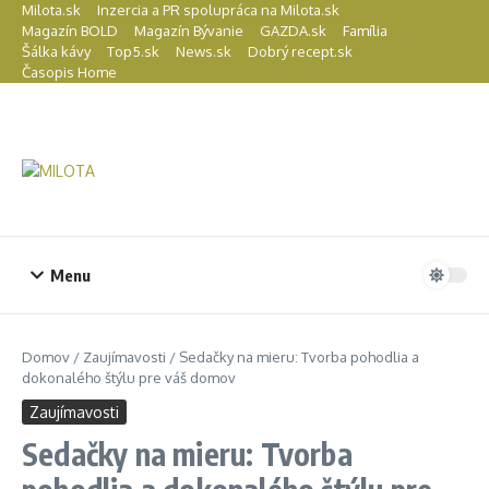
Preskočiť na obsah
Milota.sk
Inzercia a PR spolupráca na Milota.sk
Magazín BOLD
Magazín Bývanie
GAZDA.sk
Família
Šálka kávy
Top5.sk
News.sk
Dobrý recept.sk
Časopis Home
Menu
Domov
/
Zaujímavosti
/
Sedačky na mieru: Tvorba pohodlia a
dokonalého štýlu pre váš domov
Zaujímavosti
Sedačky na mieru: Tvorba