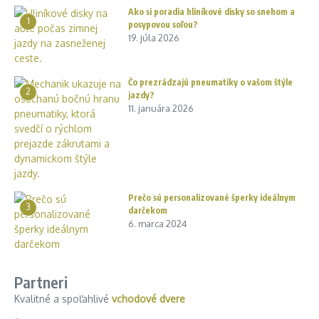
Ako si poradia hliníkové disky so snehom a
1
posypovou soľou?
19. júla 2026
Čo prezrádzajú pneumatiky o vašom štýle
2
jazdy?
11. januára 2026
Prečo sú personalizované šperky ideálnym
3
darčekom
6. marca 2024
Partneri
Kvalitné a spoľahlivé
vchodové dvere