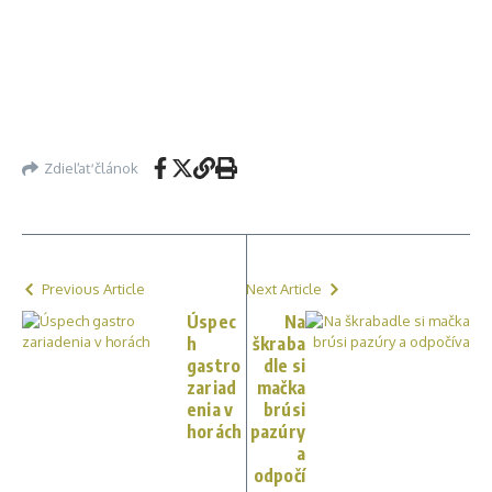
Zdieľať článok
Previous Article
Next Article
Úspec
Na
h
škraba
gastro
dle si
zariad
mačka
enia v
brúsi
horách
pazúry
a
odpočí