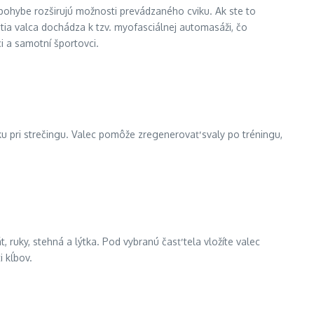
 pohybe rozširujú možnosti prevádzaného cviku. Ak ste to
ia valca dochádza k tzv. myofasciálnej automasáži, čo
ci a samotní športovci.
u pri strečingu. Valec pomôže zregenerovať svaly po tréningu,
 ruky, stehná a lýtka. Pod vybranú časť tela vložíte valec
i kĺbov.