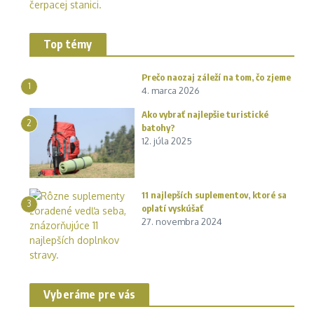
Top témy
Prečo naozaj záleží na tom, čo zjeme
1
4. marca 2026
Ako vybrať najlepšie turistické
2
batohy?
12. júla 2025
11 najlepších suplementov, ktoré sa
3
oplatí vyskúšať
27. novembra 2024
Vyberáme pre vás