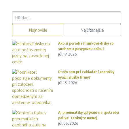
Hľadať:
Najnovšie
Najčítanejšie
Ako si poradia hliníkové disky so
snehom a posypovou soľou?
júl 19, 2026
Prečo som pri zakladaní eseročky
využil služby firmy?
júl 18, 2026
Aj pneumatiky vplývajú na spotrebu
paliva! Tankujte menej
júl 06, 2026