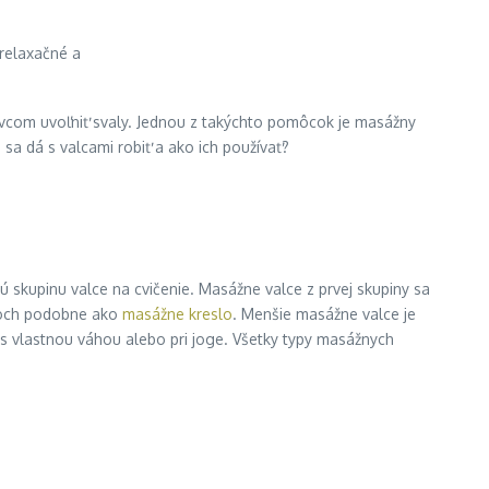
tovcom uvoľniť svaly. Jednou z takýchto pomôcok je masážny
sa dá s valcami robiť a ako ich používať?
hú skupinu valce na cvičenie. Masážne valce z prvej skupiny sa
ónoch podobne ako
masážne kreslo
. Menšie masážne valce je
í s vlastnou váhou alebo pri joge. Všetky typy masážnych