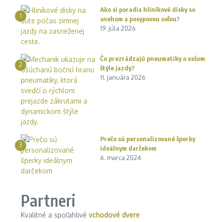
Ako si poradia hliníkové disky so
1
snehom a posypovou soľou?
19. júla 2026
Čo prezrádzajú pneumatiky o vašom
2
štýle jazdy?
11. januára 2026
Prečo sú personalizované šperky
3
ideálnym darčekom
6. marca 2024
Partneri
Kvalitné a spoľahlivé
vchodové dvere