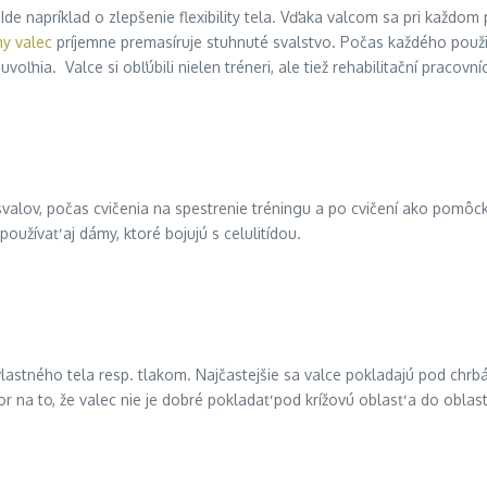
de napríklad o zlepšenie flexibility tela. Vďaka valcom sa pri každom
y valec
príjemne premasíruje stuhnuté svalstvo. Počas každého použit
oľnia. Valce si obľúbili nielen tréneri, ale tiež rehabilitační pracovní
valov, počas cvičenia na spestrenie tréningu a po cvičení ako pomôck
oužívať aj dámy, ktoré bojujú s celulitídou.
stného tela resp. tlakom. Najčastejšie sa valce pokladajú pod chrbát,
na to, že valec nie je dobré pokladať pod krížovú oblasť a do oblast