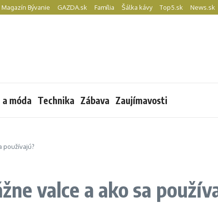
Magazín Bývanie
GAZDA.sk
Família
Šálka kávy
Top5.sk
News.sk
l a móda
Technika
Zábava
Zaujímavosti
a používajú?
ážne valce a ako sa použív