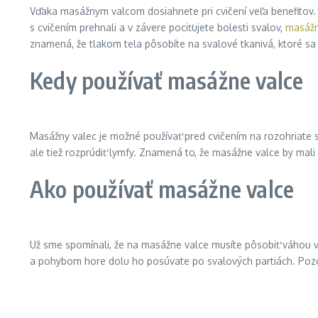
Vďaka masážnym valcom dosiahnete pri cvičení veľa benefitov. I
s cvičením prehnali a v závere pociťujete bolesti svalov,
masážn
znamená, že tlakom tela pôsobíte na svalové tkanivá, ktoré sa uv
Kedy používať masážne valce
Masážny valec je možné používať pred cvičením na rozohriate s
ale tiež rozprúdiť lymfy. Znamená to, že masážne valce by mali p
Ako používať masážne valce
Už sme spomínali, že na masážne valce musíte pôsobiť váhou vla
a pohybom hore dolu ho posúvate po svalových partiách. Pozor 