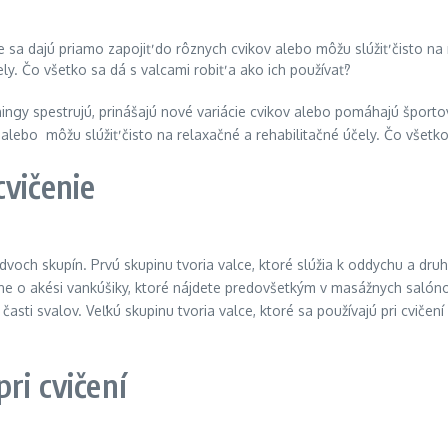
ningy spestrujú, prinášajú nové variácie cvikov alebo pomáhajú špor
alebo môžu slúžiť čisto na relaxačné a rehabilitačné účely. Čo všetko 
cvičenie
dvoch skupín. Prvú skupinu tvoria valce, ktoré slúžia k oddychu a dru
lastne o akési vankúšiky, ktoré nájdete predovšetkým v masážnych sal
sti svalov. Veľkú skupinu tvoria valce, ktoré sa používajú pri cvičen
ri cvičení