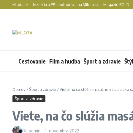
Preskočiť na obsah
Milota.sk
Inzercia a PR spolupráca na Milota.sk
Magazín BOLD
Cestovanie
Film a hudba
Šport a zdravie
Štý
Domov
/
Šport a zdravie
/
Viete, na čo slúžia masážne valce a ako s
Šport a zdravie
Viete, na čo slúžia mas
Od
admin
1. novembra 2022